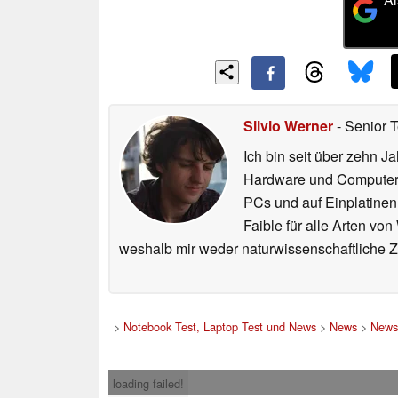
Silvio Werner
- Senior 
Ich bin seit über zehn J
Hardware und ComputerBa
PCs und auf Einplatinen
Faible für alle Arten vo
weshalb mir weder naturwissenschaftliche 
>
Notebook Test, Laptop Test und News
>
News
>
News
loading failed!