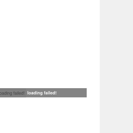
loading failed!
loading failed!