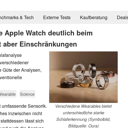
nchmarks & Tech
Externe Tests
Kaufberatung
Deal
ie Apple Watch deutlich beim
bt aber Einschränkungen
hlafanalyse
 verschiedener
ie Güte der Analysen,
ventionelle
Wearable
Science
t umfassende Sensorik.
Verschiedene Wearables bietet
unterschiedliche starke
hes inzwischen nicht
Schlaferkennung (Symbolbild,
stattdessen lässt sich
Bildquelle: Oura)