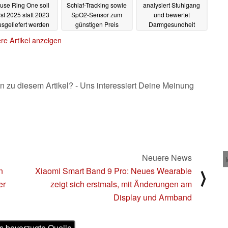
use Ring One soll
Schlaf-Tracking sowie
analysiert Stuhlgang
rst 2025 statt 2023
SpO2-Sensor zum
und bewertet
usgeliefert werden
günstigen Preis
Darmgesundheit
05.11.2024
04.11.2024
22.10.2024
re Artikel anzeigen
n zu diesem Artikel? - Uns interessiert Deine Meinung
Neuere News
n
Xiaomi Smart Band 9 Pro: Neues Wearable
⟩
er
zeigt sich erstmals, mit Änderungen am
Display und Armband
s bevorzugte Quelle