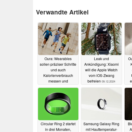
Verwandte Artikel
Oura: Wearables
Leak und
Ou
sollen präziser Schritte
Ankündigung: Xiaomi
und auch
will die Apple Watch
Kalorienverbrauch
vom iOS-Zwang
messen und
befreien
e
09.12.2024
abschätzen
26.03.2025
Circular Ring 2 startet
Samsung Galaxy Ring
Bl
in drei Monaten,
mit Hauttemperatur-
A