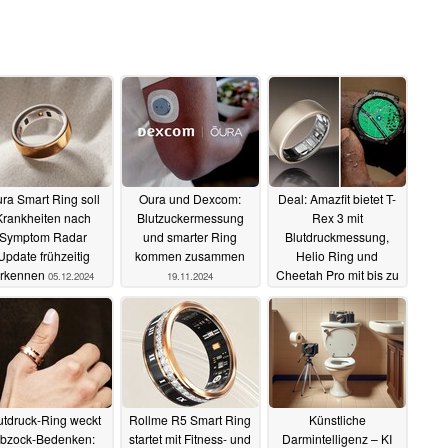
ra Smart Ring soll
Oura und Dexcom:
Deal: Amazfit bietet T-
Krankheiten nach
Blutzuckermessung
Rex 3 mit
Symptom Radar
und smarter Ring
Blutdruckmessung,
Update frühzeitig
kommen zusammen
Helio Ring und
rkennen
Cheetah Pro mit bis zu
05.12.2024
19.11.2024
50% Rabatt an
19.11.2024
utdruck-Ring weckt
Rollme R5 Smart Ring
Künstliche
bzock-Bedenken:
startet mit Fitness- und
Darmintelligenz – KI