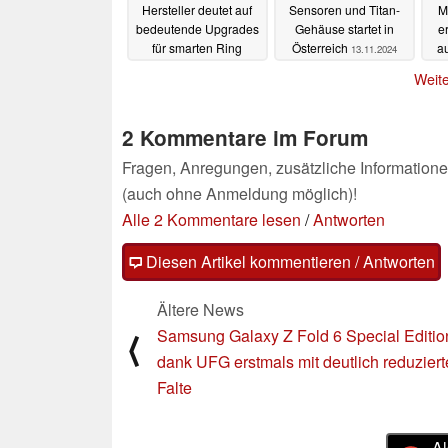
Hersteller deutet auf
Sensoren und Titan-
M
bedeutende Upgrades
Gehäuse startet in
e
für smarten Ring
Österreich
a
13.11.2024
15.11.2024
Weite
2 Kommentare im Forum
Fragen, Anregungen, zusätzliche Informatione
(auch ohne Anmeldung möglich)!
Alle 2 Kommentare lesen
/
Antworten
Diesen Artikel kommentieren / Antworten
Ältere News
Samsung Galaxy Z Fold 6 Special Editio
⟨
dank UFG erstmals mit deutlich reduziert
Falte
Al