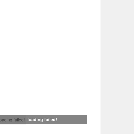
loading failed!
loading failed!