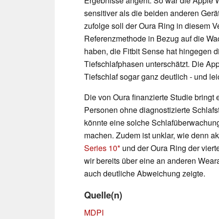
Ergebnisse angeht. So war die Apple W
sensitiver als die beiden anderen Gerät
zufolge soll der Oura Ring in diesem 
Referenzmethode in Bezug auf die Wach
haben, die Fitbit Sense hat hingegen d
Tiefschlafphasen unterschätzt. Die Ap
Tiefschlaf sogar ganz deutlich - und l
Die von Oura finanzierte Studie bring
Personen ohne diagnostizierte Schlafst
könnte eine solche Schlafüberwachung
machen. Zudem ist unklar, wie denn ak
Series 10
und der Oura Ring der vier
wir bereits über eine an anderen Wea
auch deutliche Abweichung zeigte.
Quelle(n)
MDPI