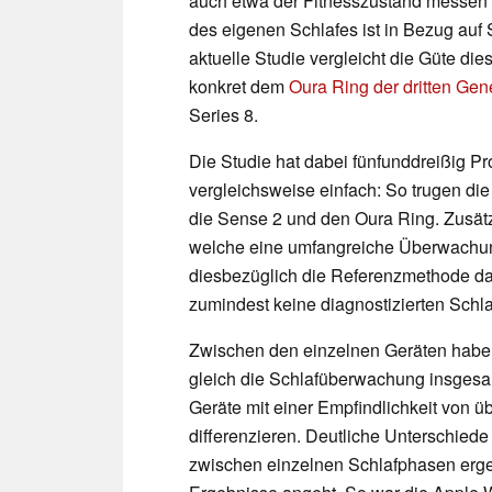
auch etwa der Fitnesszustand messen
des eigenen Schlafes ist in Bezug auf 
aktuelle Studie vergleicht die Güte d
konkret dem
Oura Ring der dritten Gen
Series 8.
Die Studie hat dabei fünfunddreißig 
vergleichsweise einfach: So trugen die
die Sense 2 und den Oura Ring. Zusät
welche eine umfangreiche Überwachung
diesbezüglich die Referenzmethode dar
zumindest keine diagnostizierten Schl
Zwischen den einzelnen Geräten haben
gleich die Schlafüberwachung insgesamt
Geräte mit einer Empfindlichkeit von 
differenzieren. Deutliche Unterschiede
zwischen einzelnen Schlafphasen erge