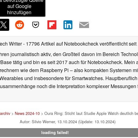
auf Google
hinzufügen
Tech Writer
- 17796 Artikel auf Notebookcheck veröffentlicht
seit
ahren journalistisch aktiv, den Großteil davon im Bereich Techn
se tätig und bin es seit 2017 auch für Notebookcheck. Mein ak
rechnern wie dem Raspberry Pi – also kompakten Systemen mit
n Wearables und insbesondere für Smartwatches. Hauptberuflich
Zusammenhänge noch die Interpretation komplexer Messungen f
archiv
>
News 2024-10
> Oura Ring: Sticht laut Studie Apple Watch deutlich b
Autor: Silvio Werner, 13.10.2024 (Update: 13.10.2024)
loading failed!