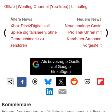
Gitlab
|
Wenting Channel (YouTube)
|
Liliputing
Ältere News
Neuere News
Xbox Disc2Digital soll
Neue analoge Casio
⟨
⟩
Spiele digitalisieren, ohne
Pro Trek Uhren mit
Gebrauchtmarkt zu
Karabiner-Armband
zerstören
vorgestellt
Als bevorzugte Quelle
auf Google
hinzufügen
Kommentare
Fragen, Anregungen, zusätzliche Informationen zu diesem