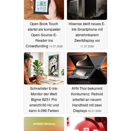
Open Book Touch
Hisense stellt neues E-
startet als kompakter
Ink-Smartphone mit
Open-Source-E-
abnehmbarem
Reader ins
Zweitdisplay vor
Crowdfunding
14.07.2026
11.07.2026
Schnellster E-Ink-
AYN Thor bekommt
Monitor der Welt:
Konkurrenz: Retroid
Bigme B251 Pro
arbeitet an neuem
erreicht 60 Hz und
Handheld mit zwei
kann 4.096 Farben
Displays
05.07.2026
darstellen
06.07.2026