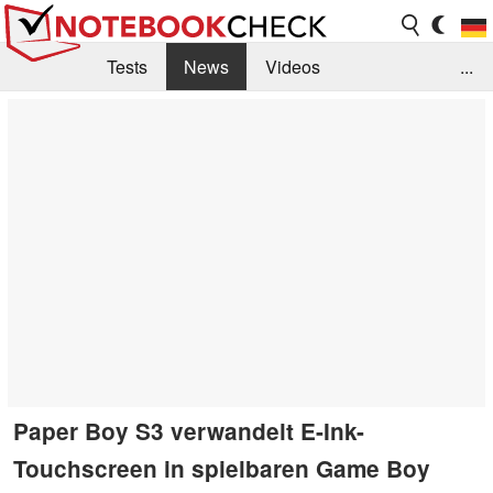
Tests
News
Videos
...
Benchmarks & Tech
Externe Tests
Kaufberatung
Deals
Suche
Jobs
Forum
Paper Boy S3 verwandelt E-Ink-
Touchscreen in spielbaren Game Boy