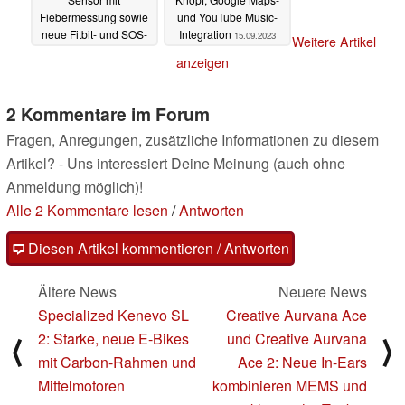
Fiebermessung sowie
und YouTube Music-
neue Fitbit- und SOS-
Integration
15.09.2023
Weitere Artikel
Features erhalten
anzeigen
19.09.2023
2 Kommentare im Forum
Fragen, Anregungen, zusätzliche Informationen zu diesem
Artikel? - Uns interessiert Deine Meinung (auch ohne
Anmeldung möglich)!
Alle 2 Kommentare lesen
/
Antworten
Diesen Artikel kommentieren / Antworten
Ältere News
Neuere News
Specialized Kenevo SL
Creative Aurvana Ace
2: Starke, neue E-Bikes
und Creative Aurvana
⟨
⟩
mit Carbon-Rahmen und
Ace 2: Neue In-Ears
Mittelmotoren
kombinieren MEMS und