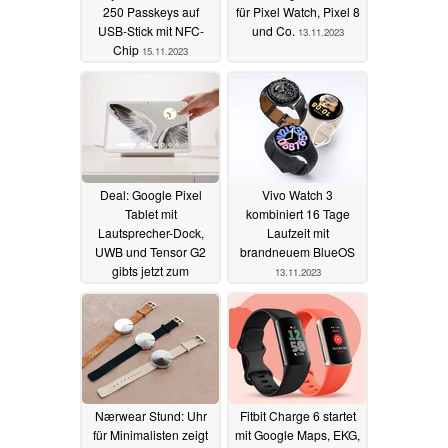
250 Passkeys auf
für Pixel Watch, Pixel 8
USB-Stick mit NFC-
und Co.
13.11.2023
Chip
15.11.2023
Deal: Google Pixel
Vivo Watch 3
Tablet mit
kombiniert 16 Tage
Lautsprecher-Dock,
Laufzeit mit
UWB und Tensor G2
brandneuem BlueOS
gibts jetzt zum
13.11.2023
Bestpreis
13.11.2023
Nærwear Stund: Uhr
Fitbit Charge 6 startet
für Minimalisten zeigt
mit Google Maps, EKG,