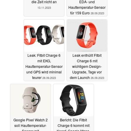
die Zeit nicht an
EDA- und
Hauttemperatur-Sensor
13.11.2023
für 159 Euro
28.09.2023
Leak: Fitbit Charge 6
Leak enthüllt Fitbit
mit EKG,
Charge 6 mit
Hauttemperatur-Sensor
wichtigem Design-
und GPS wird minimal
Upgrade, Tage vor
teurer
dem Launch
28.09.2023
26.09.2023
Google Pixel Watch 2
Bericht: Die Fitbit
soll Hauttemperatur-
Charge 6 kommt mit
Sensor mit
Knopf, Google Maps-