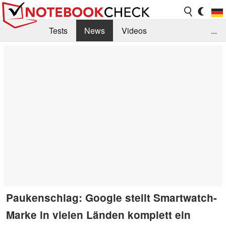
Tests
News
Videos
...
Benchmarks & Tech
Externe Tests
Kaufberatung
Deals
Suche
Jobs
Forum
Paukenschlag: Google stellt Smartwatch-
Marke in vielen Länden komplett ein