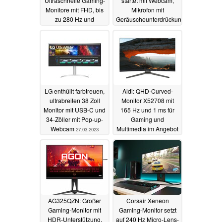
Ultraschnelle Gaming-
startet mit Webcam,
Monitore mit FHD, bis
Mikrofon mit
zu 280 Hz und
Geräuscheunterdrückung
geringem Input-Lag
und Dock
04.04.2023
11.05.2023
LG enthüllt farbtreuen,
Aldi: QHD-Curved-
ultrabreiten 38 Zoll
Monitor X52708 mit
Monitor mit USB-C und
165 Hz und 1 ms für
34-Zöller mit Pop-up-
Gaming und
Webcam
Multimedia im Angebot
27.03.2023
25.03.2023
AG325QZN: Großer
Corsair Xeneon
Gaming-Monitor mit
Gaming-Monitor setzt
HDR-Unterstützung,
auf 240 Hz Micro-Lens-