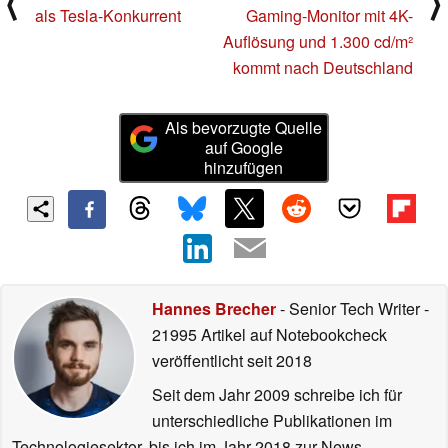
⟨
⟩
als Tesla-Konkurrent
Gaming-Monitor mit 4K-
Auflösung und 1.300 cd/m²
kommt nach Deutschland
Als bevorzugte Quelle
auf Google
hinzufügen
Hannes Brecher
- Senior Tech Writer
-
21995 Artikel auf Notebookcheck
veröffentlicht
seit 2018
Seit dem Jahr 2009 schreibe ich für
unterschiedliche Publikationen im
Technologiesektor, bis ich im Jahr 2018 zur News-