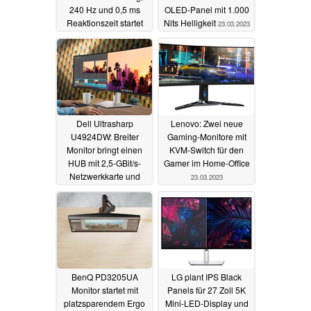
240 Hz und 0,5 ms
OLED-Panel mit 1.000
Reaktionszeit startet
Nits Helligkeit
23.03.2023
mit USB-Hub
25.03.2023
Dell Ultrasharp
Lenovo: Zwei neue
U4924DW: Breiter
Gaming-Monitore mit
Monitor bringt einen
KVM-Switch für den
HUB mit 2,5-GBit/s-
Gamer im Home-Office
Netzwerkkarte und
23.03.2023
KVM-Switch mit
23.03.2023
BenQ PD3205UA
LG plant IPS Black
Monitor startet mit
Panels für 27 Zoll 5K
platzsparendem Ergo
Mini-LED-Display und