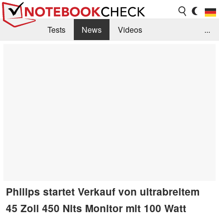
Tests
News
Videos
...
Benchmarks & Tech
Externe Tests
Kaufberatung
Deals
Suche
Jobs
Forum
Philips startet Verkauf von ultrabreitem
45 Zoll 450 Nits Monitor mit 100 Watt