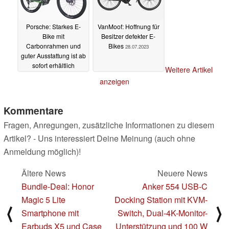
Porsche: Starkes E-
VanMoof: Hoffnung für
Bike mit
Besitzer defekter E-
Carbonrahmen und
Bikes
28.07.2023
guter Ausstattung ist ab
sofort erhältlich
Weitere Artikel
30.07.2023
anzeigen
Kommentare
Fragen, Anregungen, zusätzliche Informationen zu diesem
Artikel? - Uns interessiert Deine Meinung (auch ohne
Anmeldung möglich)!
Ältere News
Neuere News
Bundle-Deal: Honor
Anker 554 USB-C
Magic 5 Lite
Docking Station mit KVM-
⟨
⟩
Smartphone mit
Switch, Dual-4K-Monitor-
Earbuds X5 und Case
Unterstützung und 100 W