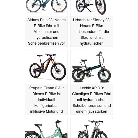
Sidney Plus 23: Neues
Urbanbiker Sidney 23:
E-Bike fährt mit
Neues E-Bike
Mittelmotor und
insbesondere für die
hydraulischen
Stadt und mit
Scheibenbremsen vor
hydraulischen
Scheibenbremsen
06.08.2023
05.08.2023
Propain Ekano 2 AL:
Lectric XP 3.0:
Dieses E-Bike ist
Günstiges E-Bikes fährt
individuell
mit hydraulischen
konfigurierbar,
Scheibenbremsen und
inklusive Motor und
einem (zu) starken
Federung
Motor vor
05.08.2023
03.08.2023