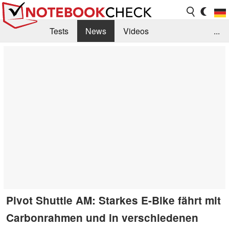
Tests
News
Videos
...
Benchmarks & Tech
Externe Tests
Kaufberatung
Deals
Suche
Jobs
Forum
Pivot Shuttle AM: Starkes E-Bike fährt mit
Carbonrahmen und in verschiedenen