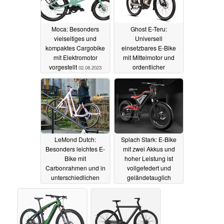
Moca: Besonders
Ghost E-Teru:
vielseitiges und
Universell
kompaktes Cargobike
einsetzbares E-Bike
mit Elektromotor
mit Mittelmotor und
vorgestellt
ordentlicher
02.08.2023
Ausstattung
01.08.2023
LeMond Dutch:
Splach Stark: E-Bike
Besonders leichtes E-
mit zwei Akkus und
Bike mit
hoher Leistung ist
Carbonrahmen und in
vollgefedert und
unterschiedlichen
geländetauglich
Farbvarianten
31.07.2023
31.07.2023