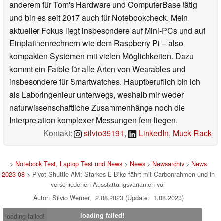
anderem für Tom's Hardware und ComputerBase tätig
und bin es seit 2017 auch für Notebookcheck. Mein
aktueller Fokus liegt insbesondere auf Mini-PCs und auf
Einplatinenrechnern wie dem Raspberry Pi – also
kompakten Systemen mit vielen Möglichkeiten. Dazu
kommt ein Faible für alle Arten von Wearables und
insbesondere für Smartwatches. Hauptberuflich bin ich
als Laboringenieur unterwegs, weshalb mir weder
naturwissenschaftliche Zusammenhänge noch die
Interpretation komplexer Messungen fern liegen.
Kontakt:
silvio39191
,
LinkedIn
,
Muck Rack
>
Notebook Test, Laptop Test und News
>
News
>
Newsarchiv
>
News
2023-08
> Pivot Shuttle AM: Starkes E-Bike fährt mit Carbonrahmen und in
verschiedenen Ausstattungsvarianten vor
Autor: Silvio Werner, 2.08.2023 (Update: 1.08.2023)
loading failed!
loading failed!