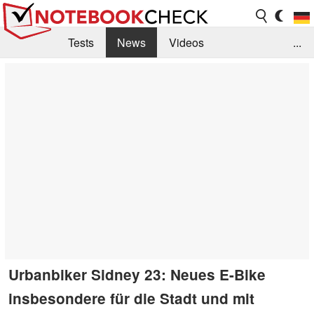
Tests
News
Videos
...
Benchmarks & Tech
Externe Tests
Kaufberatung
Deals
Suche
Jobs
Forum
Urbanbiker Sidney 23: Neues E-Bike
insbesondere für die Stadt und mit