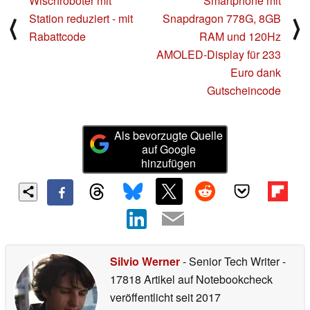
Wischroboter mit
Smartphone mit
Station reduziert - mit
Snapdragon 778G, 8GB
⟨
⟩
Rabattcode
RAM und 120Hz
AMOLED-Display für 233
Euro dank
Gutscheincode
Als bevorzugte Quelle
auf Google
hinzufügen
Silvio Werner
- Senior Tech Writer
-
17818 Artikel auf Notebookcheck
veröffentlicht
seit 2017