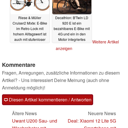
Riese & Müller
Decathlon: B'Twin LD
Cruiser2 Mixte: E-Bike
920 E ist ein
im Retro-Lock mit
bezahlbares E-Bike mit
hohem Alltagswert ist
4G und ein in den
auch mit stufenloser
Motor integriertes
Weitere Artikel
Schaltung erhältlich
Getriebe
03.08.2023
anzeigen
04.08.2023
Kommentare
Fragen, Anregungen, zusätzliche Informationen zu diesem
Artikel? - Uns interessiert Deine Meinung (auch ohne
Anmeldung möglich)!
Diesen Artikel kommentieren / Antworten
Ältere News
Neuere News
Uwant U200 Sau- und
Deal: Xiaomi 12 Lite 5G