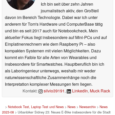
Ich bin seit über zehn Jahren
journalistisch aktiv, den Großteil
davon im Bereich Technologie. Dabei war ich unter
anderem für Tom's Hardware und ComputerBase tätig
und bin es seit 2017 auch für Notebookcheck. Mein
aktueller Fokus liegt insbesondere auf Mini-PCs und auf
Einplatinenrechnern wie dem Raspberry Pi – also
kompakten Systemen mit vielen Möglichkeiten. Dazu
kommt ein Faible für alle Arten von Wearables und
insbesondere für Smartwatches. Hauptberuflich bin ich
als Laboringenieur unterwegs, weshalb mir weder
naturwissenschaftliche Zusammenhänge noch die
Interpretation komplexer Messungen fern liegen.
Kontakt:
silvio39191
,
LinkedIn
,
Muck Rack
>
Notebook Test, Laptop Test und News
>
News
>
Newsarchiv
>
News
2023-08
> Urbanbiker Sidney 23: Neues E-Bike insbesondere für die Stadt