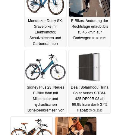
Mondraker Dusty SX:
E-Bikes: Änderung der
Gravelbike mit
Rechtslage erlaubt bis
Elektromotor,
zu 45 km/h auf
Schutzblechen und
Radwegen
06.08.2023
Carbonrahmen
06.08.2023
Sidney Plus 23: Neues
Deal: Solarmodul Trina
E-Bike fährt mit
Solar Vertex S TSM-
Mittelmotor und
425 DE09R.08 ab
hydraulischen
99,95 Euro dank 37%
Scheibenbremsen vor
Rabatt
05.08.2023
06.08.2023