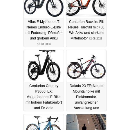
Vitus E-Mythique LT:
Centurion Backfire Fit:
Neues Enduro-E-Bike
Neues Hardtail mit 750
mit Federung, Dämpfer
Wh-Akku und starkem
und großem Akku
Mittelmotor
12.08.2023
13.08.2023
Centurion Country
Dakota 23 FE: Neues
R3000i LX:
Mountainbike mit
Vollgefedertes E-Bike
Elektromotor,
mit hohem Fahrkomfort
umfangreicher
und für viele
Ausstattung und
Gelegenheiten
großem Akku
07.08.2023
10.08.2023