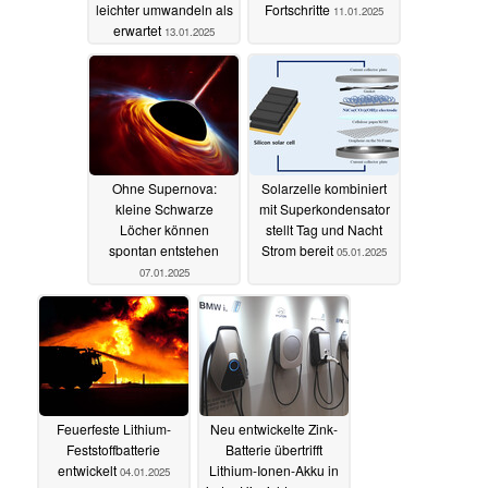
leichter umwandeln als
Fortschritte
11.01.2025
erwartet
13.01.2025
Ohne Supernova:
Solarzelle kombiniert
kleine Schwarze
mit Superkondensator
Löcher können
stellt Tag und Nacht
spontan entstehen
Strom bereit
05.01.2025
07.01.2025
Feuerfeste Lithium-
Neu entwickelte Zink-
Feststoffbatterie
Batterie übertrifft
entwickelt
Lithium-Ionen-Akku in
04.01.2025