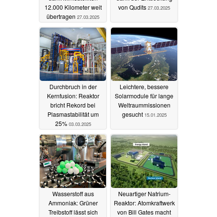
12.000 Kilometer weit
von Qudits
27.03.2025
übertragen
27.03.2025
Durchbruch in der
Leichtere, bessere
Kernfusion: Reaktor
Solarmodule für lange
bricht Rekord bei
Weltraummissionen
Plasmastabilität um
gesucht
15.01.2025
25%
03.03.2025
Wasserstoff aus
Neuartiger Natrium-
Ammoniak: Grüner
Reaktor: Atomkraftwerk
Treibstoff lässt sich
von Bill Gates macht