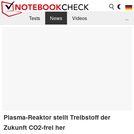
Tests
News
Videos
...
Benchmarks & Tech
Externe Tests
Kaufberatung
Deals
Suche
Jobs
Forum
Plasma-Reaktor stellt Treibstoff der
Zukunft CO2-frei her