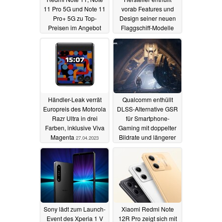
11 Pro 5G und Note 11
vorab Features und
Pro+ 5G zu Top-
Design seiner neuen
Preisen im Angebot
Flaggschiff-Modelle
30.04.2023
28.04.2023
Händler-Leak verrät
Qualcomm enthüllt
Europreis des Motorola
DLSS-Alternative GSR
Razr Ultra in drei
für Smartphone-
Farben, inklusive Viva
Gaming mit doppelter
Magenta
Bildrate und längerer
27.04.2023
Akkulaufzeit
27.04.2023
Sony lädt zum Launch-
Xiaomi Redmi Note
Event des Xperia 1 V
12R Pro zeigt sich mit