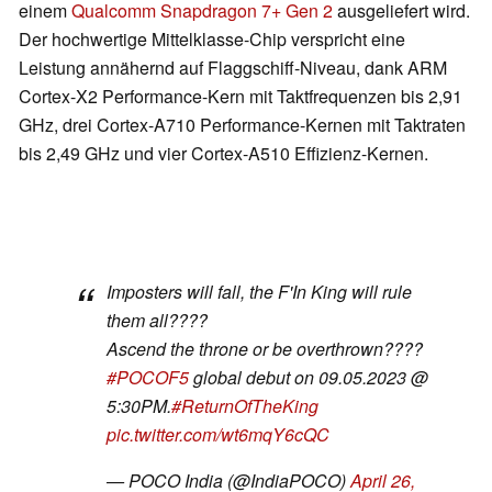
einem
Qualcomm Snapdragon 7+ Gen 2
ausgeliefert wird.
Der hochwertige Mittelklasse-Chip verspricht eine
Leistung annähernd auf Flaggschiff-Niveau, dank ARM
Cortex-X2 Performance-Kern mit Taktfrequenzen bis 2,91
GHz, drei Cortex-A710 Performance-Kernen mit Taktraten
bis 2,49 GHz und vier Cortex-A510 Effizienz-Kernen.
Imposters will fall, the F'In King will rule
them all????
Ascend the throne or be overthrown????
#POCOF5
global debut on 09.05.2023 @
5:30PM.
#ReturnOfTheKing
pic.twitter.com/wt6mqY6cQC
— POCO India (@IndiaPOCO)
April 26,