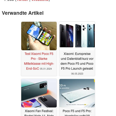
Verwandte Artikel
Test Xiaomi Poco F5
Xiaomi: Europreise
Pro - Starke
und Datenblatt kurz vor
Mittelklasse mit High-
dem Poco F5 und Poco
End-SoC
F5 Pro Launch geleakt
05.01.2024
06.05.2023
Xiaomi Fan Festival:
Poco F5 und F5 Pro:
Redmi Note 11, Note
Hersteller enthüllt