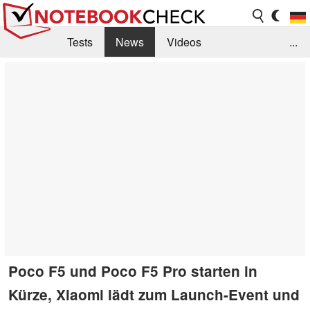
Tests
News
Videos
...
Benchmarks & Tech
Externe Tests
Kaufberatung
Deals
Suche
Jobs
Forum
Poco F5 und Poco F5 Pro starten in
Kürze, Xiaomi lädt zum Launch-Event und