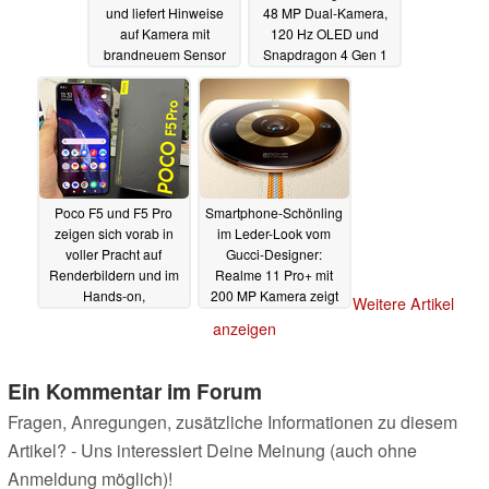
und liefert Hinweise
48 MP Dual-Kamera,
auf Kamera mit
120 Hz OLED und
brandneuem Sensor
Snapdragon 4 Gen 1
27.04.2023
27.04.2023
Poco F5 und F5 Pro
Smartphone-Schönling
zeigen sich vorab in
im Leder-Look vom
voller Pracht auf
Gucci-Designer:
Renderbildern und im
Realme 11 Pro+ mit
Hands-on,
200 MP Kamera zeigt
Weitere Artikel
Spezifikationen
sich vorab
27.04.2023
anzeigen
bestätigt
27.04.2023
Ein Kommentar im Forum
Fragen, Anregungen, zusätzliche Informationen zu diesem
Artikel? - Uns interessiert Deine Meinung (auch ohne
Anmeldung möglich)!