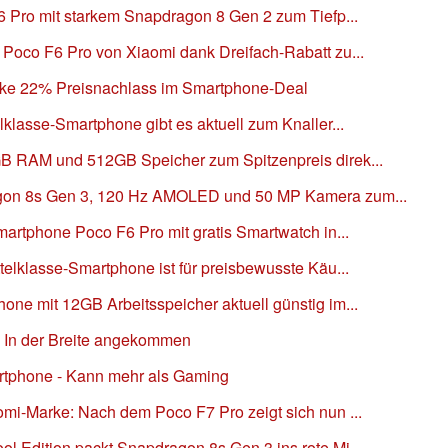
6 Pro mit starkem Snapdragon 8 Gen 2 zum Tiefp...
 Poco F6 Pro von Xiaomi dank Dreifach-Rabatt zu...
ke 22% Preisnachlass im Smartphone-Deal
lklasse-Smartphone gibt es aktuell zum Knaller...
GB RAM und 512GB Speicher zum Spitzenpreis direk...
agon 8s Gen 3, 120 Hz AMOLED und 50 MP Kamera zum...
martphone Poco F6 Pro mit gratis Smartwatch in...
telklasse-Smartphone ist für preisbewusste Käu...
ne mit 12GB Arbeitsspeicher aktuell günstig im...
- In der Breite angekommen
rtphone - Kann mehr als Gaming
omi-Marke: Nach dem Poco F7 Pro zeigt sich nun ...
l Edition packt Snapdragon 8s Gen 3 ins rote Mi...