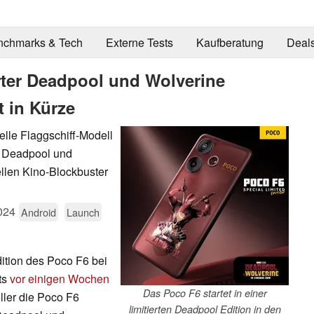
nchmarks & Tech
Externe Tests
Kaufberatung
Deal
erter Deadpool und Wolverine
t in Kürze
elle Flaggschiff-Modell
it Deadpool und
llen Kino-Blockbuster
024
Android
Launch
ition des Poco F6 bei
ts
vor einigen Wochen
Das Poco F6 startet in einer
ller die Poco F6
limitierten Deadpool Edition in den