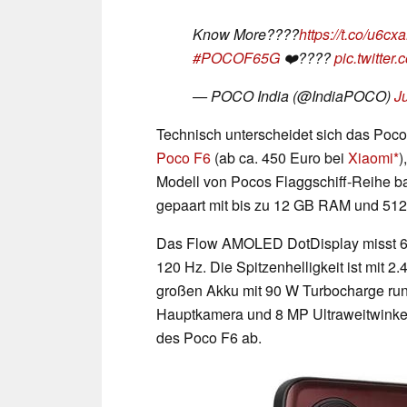
Know More????
https://t.co/u6c
#POCOF65G
❤️????
pic.twitt
— POCO India (@IndiaPOCO)
J
Technisch unterscheidet sich das Poc
Poco F6
(ab ca. 450 Euro bei
Xiaomi
)
Modell von Pocos Flaggschiff-Reihe b
gepaart mit bis zu 12 GB RAM und 512
Das Flow AMOLED DotDisplay misst 6,67 
120 Hz. Die Spitzenhelligkeit ist mit
großen Akku mit 90 W Turbocharge run
Hauptkamera und 8 MP Ultraweitwinkel
des Poco F6 ab.