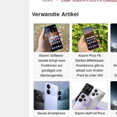
Verwandte Artikel
Xiaomi: Software-
Xiaomi Poco F6:
Update bringt neue
Starkes Mittelklasse-
Funktionen auf
Smartphone gibt es
Sm
günstiges und
aktuell zum Knaller-
überzeugendes
Preis für unter 300
S
Smartphone
Euro und mit Geschenk
S
04.03.2025
25.10.2024
Neues Smartphone
Xiaomi stellt mit Poco