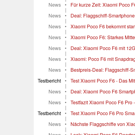
News
•
Für kurze Zeit: Xiaomi Poco F
|
News
•
Deal: Flaggschiff-Smartphone
|
News
•
Xiaomi Poco F6 bekommt star
|
News
•
Xiaomi Poco F6: Starkes Mitte
|
News
•
Deal: Xiaomi Poco F6 mit 12
|
News
•
Xiaomi: Poco F6 mit Snapdr
|
News
•
Bestpreis-Deal: Flaggschiff-S
|
Testbericht
•
Test Xiaomi Poco F6 - Das Mit
|
News
•
Deal: Xiaomi Poco F6 Smartpho
|
News
•
Testfazit Xiaomi Poco F6 Pro 
|
Testbericht
•
Test Xiaomi Poco F6 Pro Sma
|
News
•
Nächste Flaggschiffe von Xia
|
News
•
Leak: Xiaomi Poco F6 Deadpoo