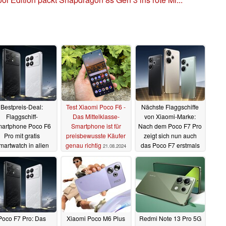
Bestpreis-Deal:
Test Xiaomi Poco F6 -
Nächste Flaggschiffe
Flaggschiff-
Das Mittelklasse-
von Xiaomi-Marke:
artphone Poco F6
Smartphone ist für
Nach dem Poco F7 Pro
Pro mit gratis
preisbewusste Käufer
zeigt sich nun auch
martwatch in allen
genau richtig
das Poco F7 erstmals
21.08.2024
peichervarianten
07.08.2024
günstig wie nie
26.08.2024
Poco F7 Pro: Das
Xiaomi Poco M6 Plus
Redmi Note 13 Pro 5G