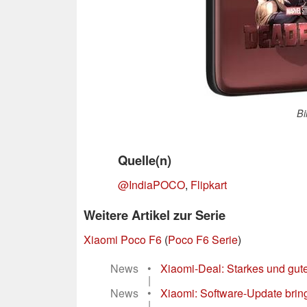
Bi
Quelle(n)
@IndiaPOCO
,
Flipkart
Weitere Artikel zur Serie
Xiaomi Poco F6
(
Poco F6 Serie
)
News
•
Xiaomi-Deal: Starkes und gute
|
News
•
Xiaomi: Software-Update brin
|