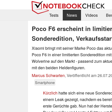
Tests
News
Videos
Be
Poco F6 erscheint in limiti
Sonderedition, Verkaufsstar
Xiaomi bringt mit seiner Marke Poco das aktu
Poco F6 in einer limitierten Sonderedition m
Wolverine auf den Markt - passend zum aktue
mit den beiden Heldenfiguren.
Marcus Schwarten
,
Veröffentlicht am
26.07.2
Smartphone
Kürzlich
hatte sich eine neue Sondered
einem Leak gezeigt, nachdem es berei
erste Gerüchte gab. Nun hat der Herste