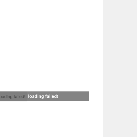
loading failed!
loading failed!