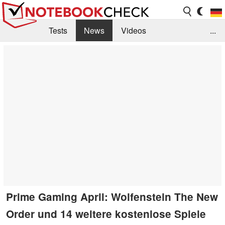
Tests
News
Videos
...
Benchmarks & Tech
Externe Tests
Kaufberatung
Deals
Suche
Jobs
Forum
Prime Gaming April: Wolfenstein The New
Order und 14 weitere kostenlose Spiele