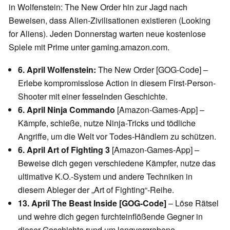
in Wolfenstein: The New Order hin zur Jagd nach
Beweisen, dass Alien-Zivilisationen existieren (Looking
for Aliens). Jeden Donnerstag warten neue kostenlose
Spiele mit Prime unter gaming.amazon.com.
6. April Wolfenstein:
The New Order [GOG-Code] –
Erlebe kompromisslose Action in diesem First-Person-
Shooter mit einer fesselnden Geschichte.
6. April Ninja Commando
[Amazon-Games-App] –
Kämpfe, schieße, nutze Ninja-Tricks und tödliche
Angriffe, um die Welt vor Todes-Händlern zu schützen.
6. April Art of Fighting 3
[Amazon-Games-App] –
Beweise dich gegen verschiedene Kämpfer, nutze das
ultimative K.O.-System und andere Techniken in
diesem Ableger der „Art of Fighting“-Reihe.
13. April The Beast Inside [GOG-Code]
– Löse Rätsel
und wehre dich gegen furchteinflößende Gegner in
dieser Geschichte rund um langvergrabene