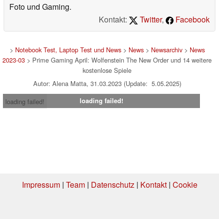
Foto und Gaming.
Kontakt:
Twitter
,
Facebook
>
Notebook Test, Laptop Test und News
>
News
>
Newsarchiv
>
News
2023-03
> Prime Gaming April: Wolfenstein The New Order und 14 weitere
kostenlose Spiele
Autor: Alena Matta, 31.03.2023 (Update: 5.05.2025)
loading failed!
loading failed!
Impressum
|
Team
|
Datenschutz
|
Kontakt
|
Cookie
Einstellungen
| 08.08.2026 12:21
* Beim Kauf über einen Affiliate-Link kann Notebookcheck eine Vergütung