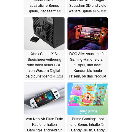
zusätzliche Bonus
Squadron 3D und viele
Spiele, insgesamt 23
weitere Spiele
28.04.2023
Gratis-Games
24.05.2023
Xbox Series X|S:
ROG Ally: Asus enthüllt
Speichererweiterung
Gaming-Handheld am
wird dank neuer SSD
1. April, und lässt
von Western Digital
Kunden bis heute
bald günstiger
rätseln, ob das Produkt
03.04.2023
real ist
03.04.2023
Aya Neo Air Plus: Erste
Prime Gaming: Loot
Käufer erhalten
und Bonus-Inhalte für
Gaming-Handheld für
Candy Crush, Candy