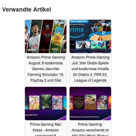
Verwandte Artikel
Amazon Prime Gaming
Amazon Prime Gaming
August: 8 kostenlose
Juli: Vier Gratis-Spiele
Games, darunter
und kostenlose Inhalte
Farming Simulator 19,
für Diablo 4, FIFA 23,
PayDay 2 und Star
League of Legends
Wars The Force
und mehr
30.06.2023
Unleashed 2 (Update)
27.07.2023
Prime Gaming Mai:
Prime Gaming:
Krass - Amazon
Amazon verschenkt im
verschenkt 8
Mai Star Wars: Rogue