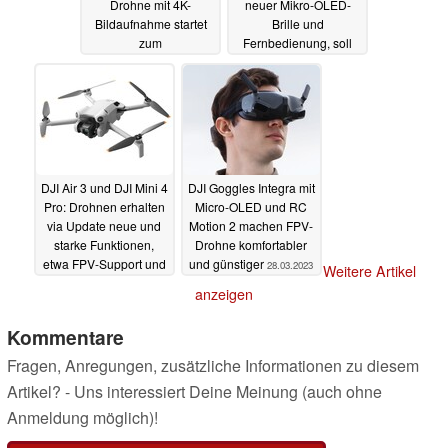
Drohne mit 4K-
neuer Mikro-OLED-
Bildaufnahme startet
Brille und
zum
Fernbedienung, soll
Schnäppchenpreis und
auch Anfängern
mit KI-Funktionen,
schnelle Erfolge
unterstützt FPV
bringen
11.04.2024
05.09.2024
DJI Air 3 und DJI Mini 4
DJI Goggles Integra mit
Pro: Drohnen erhalten
Micro-OLED und RC
via Update neue und
Motion 2 machen FPV-
starke Funktionen,
Drohne komfortabler
etwa FPV-Support und
und günstiger
28.03.2023
Weitere Artikel
schnelle Landungen
anzeigen
22.12.2023
Kommentare
Fragen, Anregungen, zusätzliche Informationen zu diesem
Artikel? - Uns interessiert Deine Meinung (auch ohne
Anmeldung möglich)!