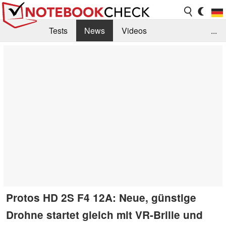
Tests
News
Videos
...
Benchmarks & Tech
Externe Tests
Kaufberatung
Deals
Suche
Jobs
Forum
Protos HD 2S F4 12A: Neue, günstige
Drohne startet gleich mit VR-Brille und