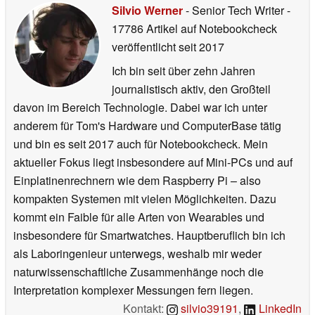
Silvio Werner
- Senior Tech Writer
-
17786 Artikel auf Notebookcheck
veröffentlicht
seit 2017
Ich bin seit über zehn Jahren
journalistisch aktiv, den Großteil
davon im Bereich Technologie. Dabei war ich unter
anderem für Tom's Hardware und ComputerBase tätig
und bin es seit 2017 auch für Notebookcheck. Mein
aktueller Fokus liegt insbesondere auf Mini-PCs und auf
Einplatinenrechnern wie dem Raspberry Pi – also
kompakten Systemen mit vielen Möglichkeiten. Dazu
kommt ein Faible für alle Arten von Wearables und
insbesondere für Smartwatches. Hauptberuflich bin ich
als Laboringenieur unterwegs, weshalb mir weder
naturwissenschaftliche Zusammenhänge noch die
Interpretation komplexer Messungen fern liegen.
Kontakt:
silvio39191
,
LinkedIn