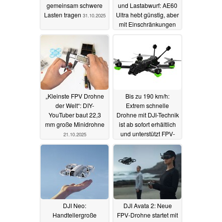
gemeinsam schwere
und Lastabwurf: AE60
Lasten tragen
Ultra hebt günstig, aber
31.10.2025
mit Einschränkungen
ab
26.10.2025
„Kleinste FPV Drohne
Bis zu 190 km/h:
der Welt“: DIY-
Extrem schnelle
YouTuber baut 22,3
Drohne mit DJI-Technik
mm große Minidrohne
ist ab sofort erhältlich
und unterstützt FPV-
21.10.2025
Brillen
06.10.2025
DJI Neo:
DJI Avata 2: Neue
Handtellergroße
FPV-Drohne startet mit