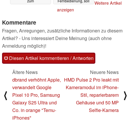
zum
Fernbedienung, soll
Weitere Artikel
Schnäppchenpreis und
auch Anfängern
anzeigen
mit KI-Funktionen,
schnelle Erfolge
unterstützt FPV
bringen
11.04.2024
Kommentare
05.09.2024
Fragen, Anregungen, zusätzliche Informationen zu diesem
Artikel? - Uns interessiert Deine Meinung (auch ohne
Anmeldung möglich)!
Diesen Artikel kommentieren / Antworten
Ältere News
Neuere News
dbrand verhöhnt Apple,
HMD Pulse 2 Pro leakt mit
verwandelt Google
Kameramodul im iPhone-
⟨
⟩
Pixel 10 Pro, Samsung
Stil, reparierbarem
Galaxy S25 Ultra und
Gehäuse und 50 MP
Co. in orange "Temu-
Selfie-Kamera
iPhones"