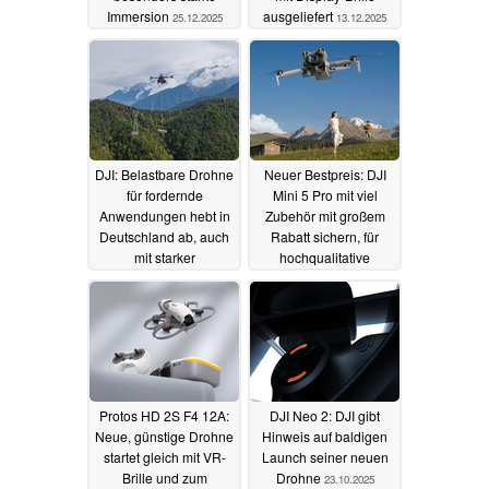
Immersion
ausgeliefert
25.12.2025
13.12.2025
DJI: Belastbare Drohne
Neuer Bestpreis: DJI
für fordernde
Mini 5 Pro mit viel
Anwendungen hebt in
Zubehör mit großem
Deutschland ab, auch
Rabatt sichern, für
mit starker
hochqualitative
Hindernisserkennung
Aufnahmen mit
Hinderniserkennung
04.12.2025
23.11.2025
Protos HD 2S F4 12A:
DJI Neo 2: DJI gibt
Neue, günstige Drohne
Hinweis auf baldigen
startet gleich mit VR-
Launch seiner neuen
Brille und zum
Drohne
23.10.2025