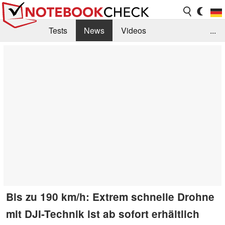
Tests
News
Videos
...
Benchmarks & Tech
Externe Tests
Kaufberatung
Deals
Suche
Jobs
Forum
Bis zu 190 km/h: Extrem schnelle Drohne
mit DJI-Technik ist ab sofort erhältlich