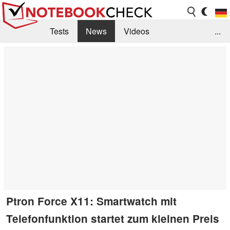
Tests
News
Videos
...
Benchmarks & Tech
Externe Tests
Kaufberatung
Deals
Suche
Jobs
Forum
Ptron Force X11: Smartwatch mit
Telefonfunktion startet zum kleinen Preis