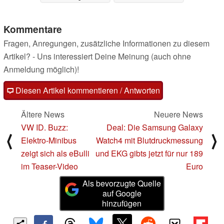
GPS-Features
Modells
20.01.2022
19.01.2022
Kommentare
Fragen, Anregungen, zusätzliche Informationen zu diesem
Artikel? - Uns interessiert Deine Meinung (auch ohne
Anmeldung möglich)!
Diesen Artikel kommentieren / Antworten
Ältere News
Neuere News
VW ID. Buzz:
Deal: Die Samsung Galaxy
⟨
⟩
Elektro-Minibus
Watch4 mit Blutdruckmessung
zeigt sich als eBulli
und EKG gibts jetzt für nur 189
im Teaser-Video
Euro
Als bevorzugte Quelle
auf Google
hinzufügen