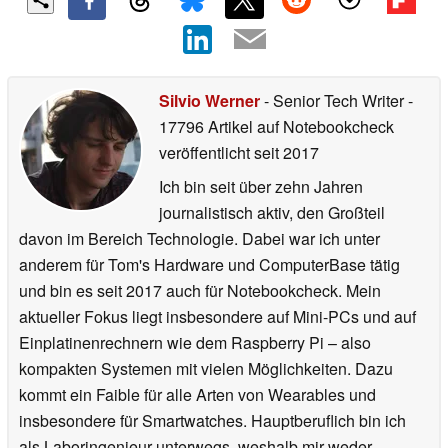
Silvio Werner
- Senior Tech Writer
-
17796 Artikel auf Notebookcheck
veröffentlicht
seit 2017
Ich bin seit über zehn Jahren
journalistisch aktiv, den Großteil
davon im Bereich Technologie. Dabei war ich unter
anderem für Tom's Hardware und ComputerBase tätig
und bin es seit 2017 auch für Notebookcheck. Mein
aktueller Fokus liegt insbesondere auf Mini-PCs und auf
Einplatinenrechnern wie dem Raspberry Pi – also
kompakten Systemen mit vielen Möglichkeiten. Dazu
kommt ein Faible für alle Arten von Wearables und
insbesondere für Smartwatches. Hauptberuflich bin ich
als Laboringenieur unterwegs, weshalb mir weder