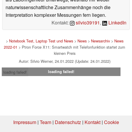
naturwissenschaftliche Zusammenhänge noch die
Interpretation komplexer Messungen fern liegen.
Kontakt:
silvio39191
,
LinkedIn
>
Notebook Test, Laptop Test und News
>
News
>
Newsarchiv
>
News
2022-01
> Ptron Force X11: Smartwatch mit Telefonfunktion startet zum
kleinen Preis
Autor: Silvio Werner, 24.01.2022 (Update: 24.01.2022)
loading failed!
loading failed!
Impressum
|
Team
|
Datenschutz
|
Kontakt
|
Cookie
Einstellungen
| 05.08.2026 00:57