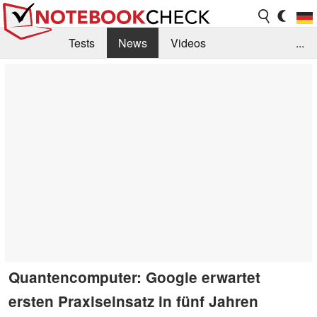
Tests
News
Videos
...
Benchmarks & Tech
Externe Tests
Kaufberatung
Deals
Suche
Jobs
Forum
Quantencomputer: Google erwartet
ersten Praxiseinsatz in fünf Jahren