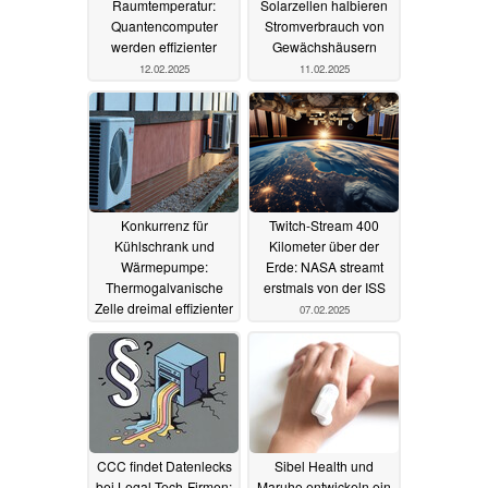
Raumtemperatur:
Solarzellen halbieren
Quantencomputer
Stromverbrauch von
werden effizienter
Gewächshäusern
12.02.2025
11.02.2025
Konkurrenz für
Twitch-Stream 400
Kühlschrank und
Kilometer über der
Wärmepumpe:
Erde: NASA streamt
Thermogalvanische
erstmals von der ISS
Zelle dreimal effizienter
07.02.2025
07.02.2025
CCC findet Datenlecks
Sibel Health und
bei Legal-Tech-Firmen:
Maruho entwickeln ein