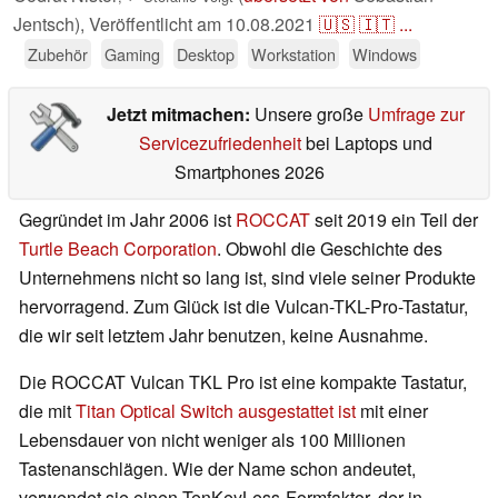
Jentsch),
Veröffentlicht am
10.08.2021
🇺🇸
🇮🇹
...
Zubehör
Gaming
Desktop
Workstation
Windows
Jetzt mitmachen:
Unsere große
Umfrage zur
Servicezufriedenheit
bei Laptops und
Smartphones 2026
Gegründet im Jahr 2006 ist
ROCCAT
seit 2019 ein Teil der
Turtle Beach Corporation
. Obwohl die Geschichte des
Unternehmens nicht so lang ist, sind viele seiner Produkte
hervorragend. Zum Glück ist die Vulcan-TKL-Pro-Tastatur,
die wir seit letztem Jahr benutzen, keine Ausnahme.
Die ROCCAT Vulcan TKL Pro ist eine kompakte Tastatur,
die mit
Titan Optical Switch ausgestattet ist
mit einer
Lebensdauer von nicht weniger als 100 Millionen
Tastenanschlägen. Wie der Name schon andeutet,
verwendet sie einen TenKeyLess-Formfaktor, der in