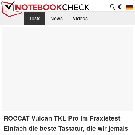
Tests
News
Videos
...
Benchmarks & Tech
Externe Tests
Kaufberatung
Deals
Suche
Jobs
Forum
ROCCAT Vulcan TKL Pro im Praxistest:
Einfach die beste Tastatur, die wir jemals