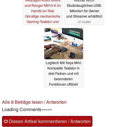
und Ranger M910-K im
Studiotaugliches USB-
Hands-on-Test:
Mikrofon für Gamer
Günstige mechanische
und Streamer erhältlich
Gaming-Tastatur und
27.10.2021
Maus bieten viel
31.12.2022
Logitech MX Keys Mini:
Kompakte Tastatur in
drei Farben und mit
besonderen
Funktionen offiziell
vorgestellt
28.09.2021
Alle 8 Beträge lesen
/
Antworten
Loading Comments
Diesen Artikel kommentieren / Antworten