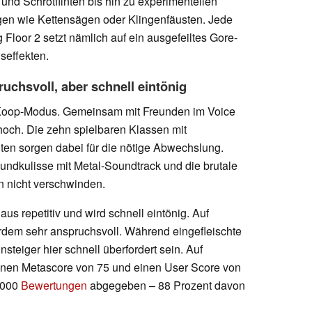
nd Schrotflinten bis hin zu experimentellen
n wie Kettensägen oder Klingenfäusten. Jede
g Floor 2 setzt nämlich auf ein ausgefeiltes Gore-
seffekten.
uchsvoll, aber schnell eintönig
im Koop-Modus. Gemeinsam mit Freunden im Voice
hoch. Die zehn spielbaren Klassen mit
ten sorgen dabei für die nötige Abwechslung.
undkulisse mit Metal-Soundtrack und die brutale
 nicht verschwinden.
us repetitiv und wird schnell eintönig. Auf
erdem sehr anspruchsvoll. Während eingefleischte
steiger hier schnell überfordert sein. Auf
r einen Metascore von 75 und einen User Score von
0.000
Bewertungen
abgegeben – 88 Prozent davon