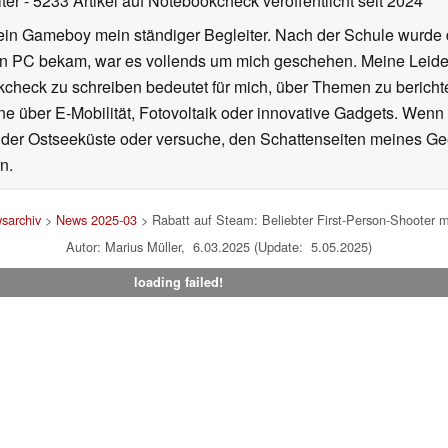
iter
- 5233 Artikel auf Notebookcheck veröffentlicht
seit 2024
ein Gameboy mein ständiger Begleiter. Nach der Schule wurde d
en PC bekam, war es vollends um mich geschehen. Meine Leiden
kcheck zu schreiben bedeutet für mich, über Themen zu berichte
 über E-Mobilität, Fotovoltaik oder innovative Gadgets. Wenn 
 der Ostseeküste oder versuche, den Schattenseiten meines Ge
n.
sarchiv
>
News 2025-03
> Rabatt auf Steam: Beliebter First-Person-Shooter mi
Autor: Marius Müller, 6.03.2025 (Update: 5.05.2025)
loading failed!