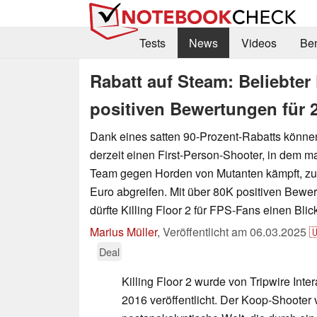
Tests
News
Videos
Be
Rabatt auf Steam: Beliebter
positiven Bewertungen für 2
Dank eines satten 90-Prozent-Rabatts könn
derzeit einen First-Person-Shooter, in dem m
Team gegen Horden von Mutanten kämpft, zu
Euro abgreifen. Mit über 80K positiven Bewe
dürfte Killing Floor 2 für FPS-Fans einen Blick
Marius Müller
,
Veröffentlicht am
06.03.2025

Deal
Killing Floor 2 wurde von Tripwire Inte
2016 veröffentlicht. Der Koop-Shooter v