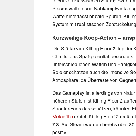
reicht von klassischen Sturmgewehren u
Plasmawaffen und Nahkampfwerkzeuge
Waffe hinterlässt brutale Spuren. Killin
System mit realistischen Zerstückelung
Kurzweilige Koop-Action – anspr
Die Stärke von Killing Floor 2 liegt 
Chat ist das Spaßpotential besonders 
unterschiedlichen Waffen und Fähigkei
Spieler schätzen auch die intensive So
Atmosphäre, da Überreste von Gegnern
Das Gameplay ist allerdings von Natur a
höheren Stufen ist Killing Floor 2 auß
Shooter-Fans das schätzen, könnten Ein
Metacritic
erhielt Killing Floor 2 dafü
7.3. Auf Steam wurden bereits über 8
positiv.