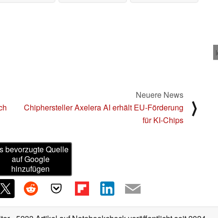
entwickelt
04.03.2025
Neuere News
⟩
ich
Chiphersteller Axelera AI erhält EU-Förderung
für KI-Chips
s bevorzugte Quelle
auf Google
hinzufügen