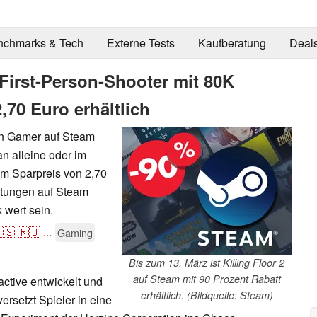
nchmarks & Tech
Externe Tests
Kaufberatung
Deal
 First-Person-Shooter mit 80K
,70 Euro erhältlich
en Gamer auf Steam
an alleine oder im
m Sparpreis von 2,70
rtungen auf Steam
 wert sein.
🇸
🇷🇺
...
Gaming
Bis zum 13. März ist Killing Floor 2
auf Steam mit 90 Prozent Rabatt
ractive entwickelt und
erhältlich. (Bildquelle: Steam)
ersetzt Spieler in eine