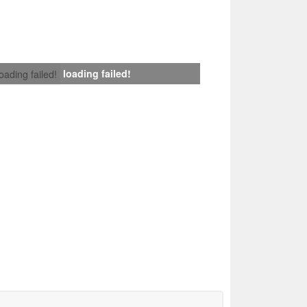
loading failed!
loading failed!