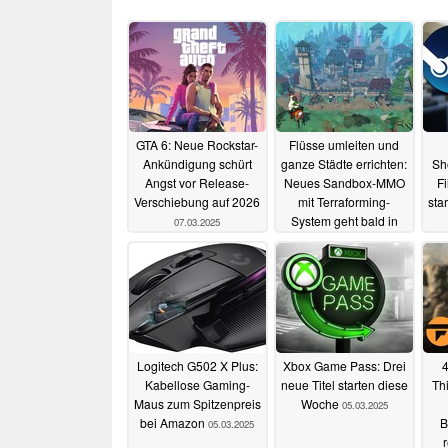
GTA 6: Neue Rockstar-
Flüsse umleiten und
Ankündigung schürt
ganze Städte errichten:
Sh
Angst vor Release-
Neues Sandbox-MMO
Fi
Verschiebung auf 2026
mit Terraforming-
sta
System geht bald in
07.03.2025
den Early Access
07.03.2025
Logitech G502 X Plus:
Xbox Game Pass: Drei
4
Kabellose Gaming-
neue Titel starten diese
Th
Maus zum Spitzenpreis
Woche
05.03.2025
bei Amazon
B
05.03.2025