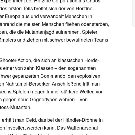
n Experiment der Horzine Corporation ins Chaos
es ersten Teils breitet sich der von Horzine
über Europa aus und verwandelt Menschen in
ährend die meisten Menschen fliehen oder sterben,
pen, die die Mutantenjagd aufnehmen. Spieler
 Kämpfers und ziehen mit schwer bewaffneten Teams
e Shooter-Action, die sich an klassischen Horde-
us einer von zehn Klassen – den sogenannten
 schwer gepanzerten Commando, den explosiven
en Nahkampf-Berserker. Anschließend tritt man
 sechs Spielern gegen immer stärkere Wellen von
ch gegen neue Gegnertypen wehren – von
Boss-Mutanten.
 erhält man Geld, das bei der Händler-Drohne in
en investiert werden kann. Das Waffenarsenal