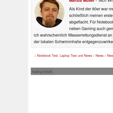
Marius Müller
- Tech Wr
Als Kind der 90er war m
schließlich meinen erst
abgeflacht. Für Noteboo
neben Gaming auch gerne
ich wahrscheinlich Wasserrettungsdienst an
der lokalen Schwimmhalle entgegenzuwirke
>
Notebook Test, Laptop Test und News
>
News
>
New
loading failed!