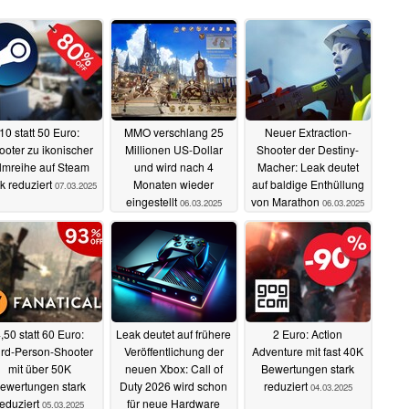
10 statt 50 Euro:
MMO verschlang 25
Neuer Extraction-
ooter zu ikonischer
Millionen US-Dollar
Shooter der Destiny-
lmreihe auf Steam
und wird nach 4
Macher: Leak deutet
rk reduziert
Monaten wieder
auf baldige Enthüllung
07.03.2025
eingestellt
von Marathon
06.03.2025
06.03.2025
,50 statt 60 Euro:
Leak deutet auf frühere
2 Euro: Action
ird-Person-Shooter
Veröffentlichung der
Adventure mit fast 40K
mit über 50K
neuen Xbox: Call of
Bewertungen stark
ewertungen stark
Duty 2026 wird schon
reduziert
04.03.2025
reduziert
für neue Hardware
05.03.2025