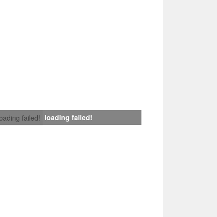
loading failed!
loading failed!