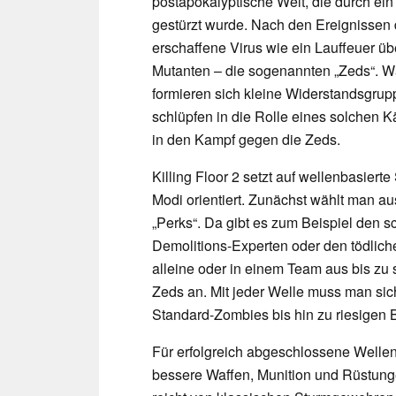
postapokalyptische Welt, die durch ei
gestürzt wurde. Nach den Ereignissen d
erschaffene Virus wie ein Lauffeuer 
Mutanten – die sogenannten „Zeds“. W
formieren sich kleine Widerstandsgrup
schlüpfen in die Rolle eines solchen
in den Kampf gegen die Zeds.
Killing Floor 2 setzt auf wellenbasiert
Modi orientiert. Zunächst wählt man a
„Perks“. Da gibt es zum Beispiel den
Demolitions-Experten oder den tödlich
alleine oder in einem Team aus bis zu
Zeds an. Mit jeder Welle muss man si
Standard-Zombies bis hin zu riesigen 
Für erfolgreich abgeschlossene Wellen
bessere Waffen, Munition und Rüstung