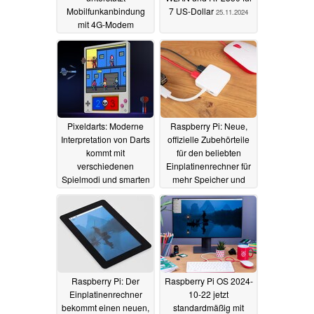
Mobilfunkanbindung
7 US-Dollar
25.11.2024
mit 4G-Modem
30.11.2024
Pixeldarts: Moderne
Raspberry Pi: Neue,
Interpretation von Darts
offizielle Zubehörteile
kommt mit
für den beliebten
verschiedenen
Einplatinenrechner für
Spielmodi und smarten
mehr Speicher und
Features - und
Möglichkeiten
09.11.2024
Raspberry Pi
22.11.2024
Raspberry Pi: Der
Raspberry Pi OS 2024-
Einplatinenrechner
10-22 jetzt
bekommt einen neuen,
standardmäßig mit