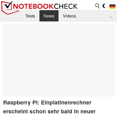
Tests
News
Videos
...
Benchmarks & Tech
Externe Tests
Kaufberatung
Deals
Suche
Jobs
Forum
Raspberry Pi: Einplatinenrechner
erscheint schon sehr bald in neuer