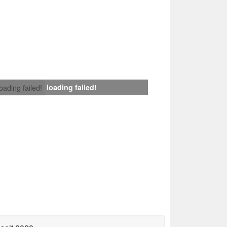
loading failed!
loading failed!