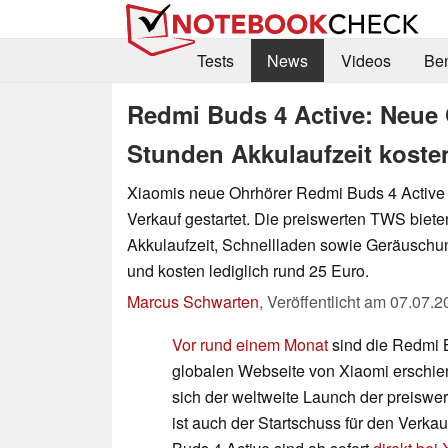
Tests
News
Videos
Be
Redmi Buds 4 Active: Neue 
Stunden Akkulaufzeit koste
Xiaomis neue Ohrhörer Redmi Buds 4 Active si
Verkauf gestartet. Die preiswerten TWS biete
Akkulaufzeit, Schnellladen sowie Geräuschun
und kosten lediglich rund 25 Euro.
Marcus Schwarten
,
Veröffentlicht am
07.07.2
Vor rund einem Monat
sind die Redmi B
globalen Webseite von Xiaomi erschie
sich der weltweite Launch der preiswe
ist auch der Startschuss für den Verka