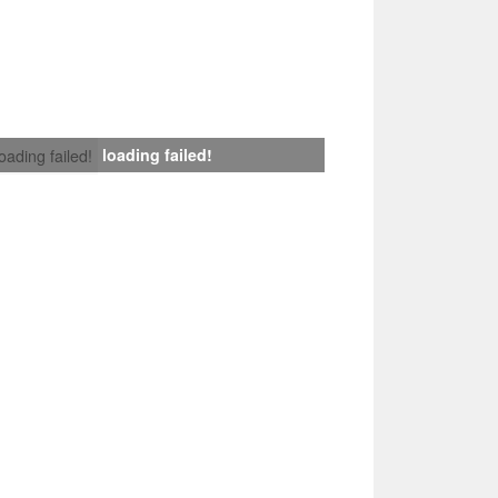
loading failed!
loading failed!