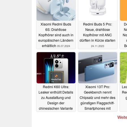
Xiaomi Redmi Buds
Redmi Buds 5 Pro:
D
6S: Drahtlose
Neue, drahtlose
N
Kopfhörer sind auch in
Kopfhörer mit ANC
No
europäischen Ländern
dürften in Kürze starten
erhältlich
B
05.07.2024
24.11.2023
Redmi K60 Ultra:
Xiaomi 13T Pro:
Lea
Leaker enthüllt Details
Geekbench nennt
Red
zu Ausstattung und
Chipsatz und mehr des
g
Design der
günstigen Flaggschiff-
chinesischen Variante
Smartphones mit
des Xiaomi 13T Pro
Leica-Kamera
07.07.2023
Weite
07.07.2023