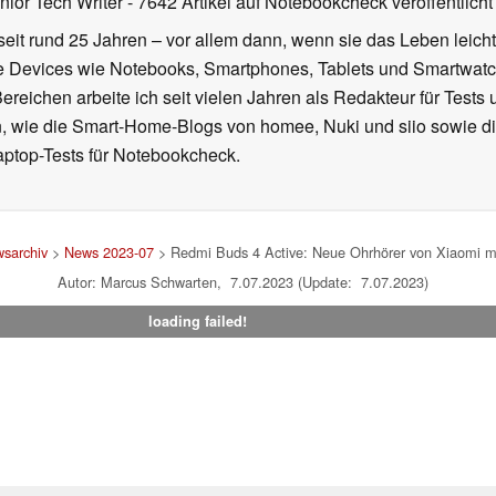
nior Tech Writer
- 7642 Artikel auf Notebookcheck veröffentlicht
seit rund 25 Jahren – vor allem dann, wenn sie das Leben leicht
le Devices wie Notebooks, Smartphones, Tablets und Smartw
reichen arbeite ich seit vielen Jahren als Redakteur für Tests 
 wie die Smart-Home-Blogs von homee, Nuki und siio sowie di
aptop-Tests für Notebookcheck.
sarchiv
>
News 2023-07
> Redmi Buds 4 Active: Neue Ohrhörer von Xiaomi mit
Autor: Marcus Schwarten, 7.07.2023 (Update: 7.07.2023)
loading failed!