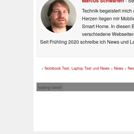
Marcus Schwarten
- Se
Technik begeistert mich 
Herzen liegen mir Mobi
Smart Home. In diesen Be
verschiedene Webseiten,
Seit Frühling 2020 schreibe ich News und L
>
Notebook Test, Laptop Test und News
>
News
>
New
loading failed!