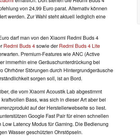
 Xiaomi
erhältlich. Dort stehen die Redmi Buds 4
pfehlung von 24,99 Euro parat. Alternativ können
ert werden. Zur Wahl steht aktuell lediglich eine
 Euro darf man von den Xiaomi Redmi Buds 4
er
Redmi Buds 4
sowie der
Redmi Buds 4 Lite
 erwarten. Premium-Features wie ANC (Active
 Aber immerhin eine Geräuschunterdrückung bei
pro Ohrhörer Störungen durch Hintergrundgeräusche
tändlichkeit sorgen soll, ist an Bord.
ber, die vom Xiaomi Acoustik Lab abgestimmt
 kraftvollen Bass, was sich in dieser Art aber bei
enzprodukt auf der Herstellerwebseite so liest.
nterstützen Google Fast Pair für einen schnellen
en Low Latency Modus für Gaming. Die Bedienung
egen Wasser geschützten Ohrstöpseln.