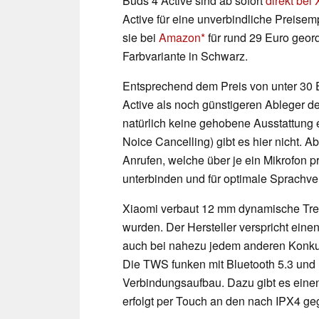
Buds 4 Active sind ab sofort
direkt bei
Active für eine unverbindliche Preisem
sie bei
Amazon
für rund 29 Euro geord
Farbvariante in Schwarz.
Entsprechend dem Preis von unter 30
Active als noch günstigeren Ableger d
natürlich keine gehobene Ausstattung
Noice Cancelling) gibt es hier nicht.
Anrufen, welche über je ein Mikrofon 
unterbinden und für optimale Sprachvers
Xiaomi verbaut 12 mm dynamische Trei
wurden. Der Hersteller verspricht einen
auch bei nahezu jedem anderen Konkurr
Die TWS funken mit Bluetooth 5.3 und u
Verbindungsaufbau. Dazu gibt es ein
erfolgt per Touch an den nach IPX4 g