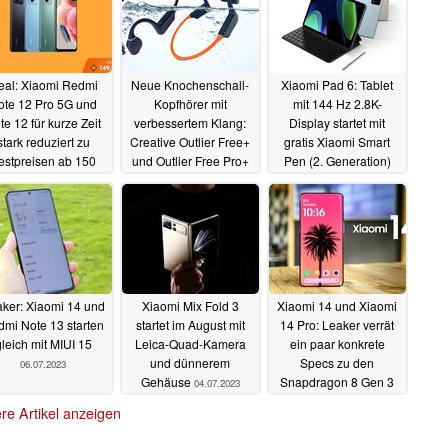
eal: Xiaomi Redmi
Neue Knochenschall-
Xiaomi Pad 6: Tablet
ote 12 Pro 5G und
Kopfhörer mit
mit 144 Hz 2.8K-
te 12 für kurze Zeit
verbessertem Klang:
Display startet mit
stark reduziert zu
Creative Outlier Free+
gratis Xiaomi Smart
estpreisen ab 150
und Outlier Free Pro+
Pen (2. Generation)
Euro im Angebot
vorgestellt
offiziell in den Verkauf
13.07.2023
16.08.2023
10.07.2023
ker: Xiaomi 14 und
Xiaomi Mix Fold 3
Xiaomi 14 und Xiaomi
mi Note 13 starten
startet im August mit
14 Pro: Leaker verrät
leich mit MIUI 15
Leica-Quad-Kamera
ein paar konkrete
und dünnerem
Specs zu den
06.07.2023
Gehäuse
Snapdragon 8 Gen 3
04.07.2023
Flaggschiffen
04.07.2023
re Artikel anzeigen