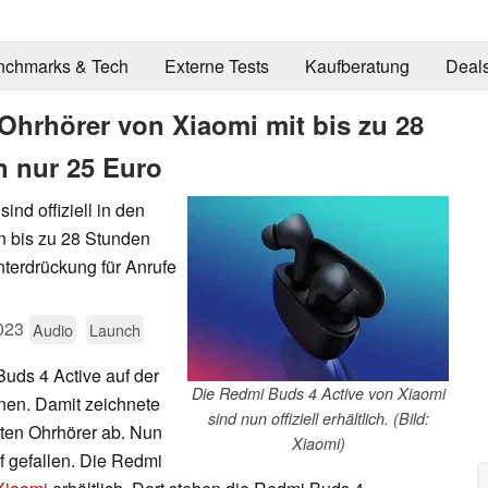
nchmarks & Tech
Externe Tests
Kaufberatung
Deal
Ohrhörer von Xiaomi mit bis zu 28
n nur 25 Euro
nd offiziell in den
n bis zu 28 Stunden
terdrückung für Anrufe
023
Audio
Launch
uds 4 Active auf der
Die Redmi Buds 4 Active von Xiaomi
nen. Damit zeichnete
sind nun offiziell erhältlich. (Bild:
rten Ohrhörer ab. Nun
Xiaomi)
uf gefallen. Die Redmi