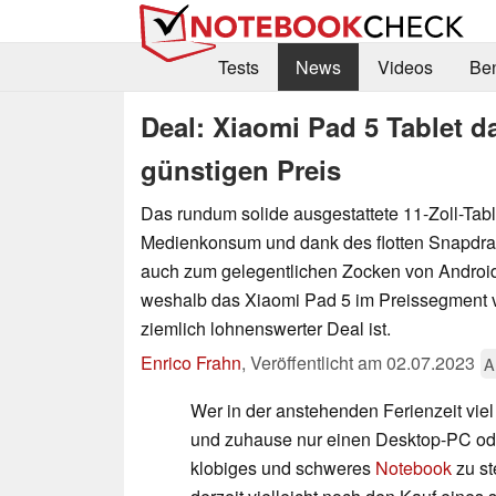
Tests
News
Videos
Be
Deal: Xiaomi Pad 5 Tablet
günstigen Preis
Das rundum solide ausgestattete 11-Zoll-Tabl
Medienkonsum und dank des flotten Snapdr
auch zum gelegentlichen Zocken von Android
weshalb das Xiaomi Pad 5 im Preissegment 
ziemlich lohnenswerter Deal ist.
Enrico Frahn
,
Veröffentlicht am
02.07.2023
A
Wer in der anstehenden Ferienzeit viel
und zuhause nur einen Desktop-PC ode
klobiges und schweres
Notebook
zu st