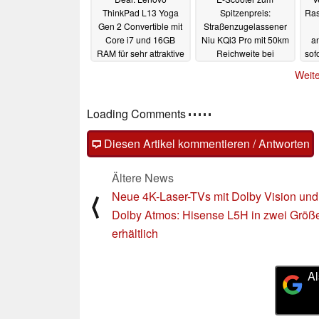
ThinkPad L13 Yoga
Spitzenpreis:
Ras
Gen 2 Convertible mit
Straßenzugelassener
Core i7 und 16GB
Niu KQi3 Pro mit 50km
a
RAM für sehr attraktive
Reichweite bei
sofo
449 Euro
Amazon im Angebot
04.07.2023
Weite
03.07.2023
Loading Comments
Diesen Artikel kommentieren / Antworten
Ältere News
Neue 4K-Laser-TVs mit Dolby Vision und
⟨
Dolby Atmos: Hisense L5H in zwei Größ
erhältlich
Al