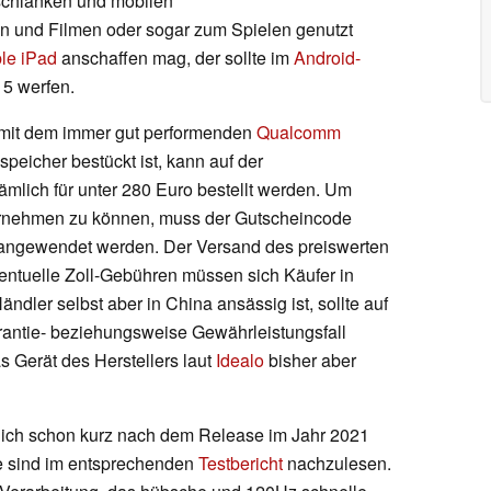
 schlanken und mobilen
n und Filmen oder sogar zum Spielen genutzt
le iPad
anschaffen mag, der sollte im
Android-
5 werfen.
s mit dem immer gut performenden
Qualcomm
eicher bestückt ist, kann auf der
lich für unter 280 Euro bestellt werden. Um
hrnehmen zu können, muss der Gutscheincode
gewendet werden. Der Versand des preiswerten
ventuelle Zoll-Gebühren müssen sich Käufer in
ändler selbst aber in China ansässig ist, sollte auf
rantie- beziehungsweise Gewährleistungsfall
 Gerät des Herstellers laut
Idealo
bisher aber
lich schon kurz nach dem Release im Jahr 2021
e sind im entsprechenden
Testbericht
nachzulesen.