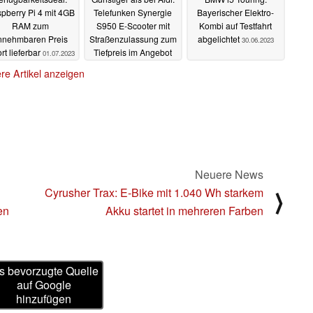
pberry Pi 4 mit 4GB
Telefunken Synergie
Bayerischer Elektro-
RAM zum
S950 E-Scooter mit
Kombi auf Testfahrt
nnehmbaren Preis
Straßenzulassung zum
abgelichtet
30.06.2023
rt lieferbar
Tiefpreis im Angebot
01.07.2023
30.06.2023
re Artikel anzeigen
Neuere News
Cyrusher Trax: E-Bike mit 1.040 Wh starkem
⟩
en
Akku startet in mehreren Farben
s bevorzugte Quelle
auf Google
hinzufügen