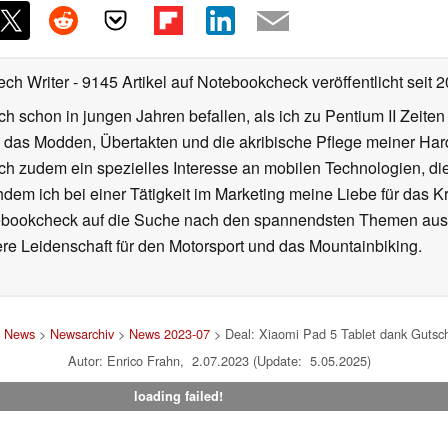
ech Writer
- 9145 Artikel auf Notebookcheck veröffentlicht
seit 
ch schon in jungen Jahren befallen, als ich zu Pentium II Zeite
h das Modden, Übertakten und die akribische Pflege meiner Ha
ich zudem ein spezielles Interesse an mobilen Technologien, di
hdem ich bei einer Tätigkeit im Marketing meine Liebe für das 
ebookcheck auf die Suche nach den spannendsten Themen aus d
e Leidenschaft für den Motorsport und das Mountainbiking.
>
News
>
Newsarchiv
>
News 2023-07
> Deal: Xiaomi Pad 5 Tablet dank Gutsc
Autor: Enrico Frahn, 2.07.2023 (Update: 5.05.2025)
loading failed!