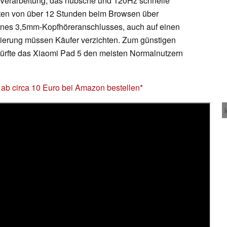
le Verarbeitung, das hübsche und 120Hz schnelle
iten von über 12 Stunden beim Browsen über
ines 3,5mm-Kopfhöreranschlusses, auch auf einen
izierung müssen Käufer verzichten. Zum günstigen
dürfte das Xiaomi Pad 5 den meisten Normalnutzern
ab circa 10 Euro bei Amazon bestellen