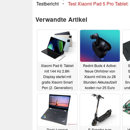
Testbericht
•
Test Xiaomi Pad 5 Pro Tablet:
Verwandte Artikel
Xiaomi Pad 6: Tablet
Redmi Buds 4 Active:
S
mit 144 Hz 2.8K-
Neue Ohrhörer von
S
Display startet mit
Xiaomi mit bis zu 28
gratis Xiaomi Smart
Stunden Akkulaufzeit
Sn
Pen (2. Generation)
kosten nur 25 Euro
und
offiziell in den Verkauf
07.07.2023
10.07.2023
Deal: Lenovo
E-Scooter zum
V