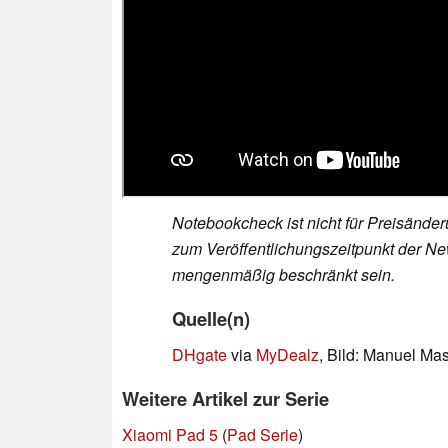
Notebookcheck ist nicht für Preisände
zum Veröffentlichungszeitpunkt der New
mengenmäßig beschränkt sein.
Quelle(n)
DHgate
via
MyDealz
, Bild: Manuel Ma
Weitere Artikel zur Serie
Xiaomi Pad 5
(
Pad Serie
)