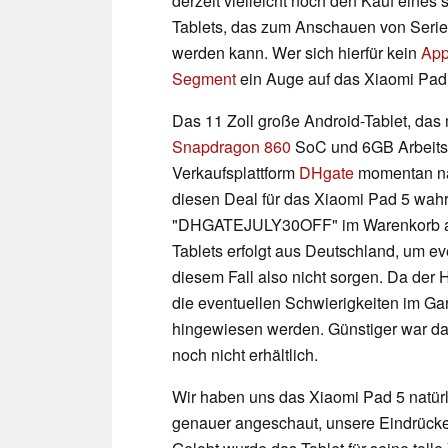
derzeit vielleicht noch den Kauf eines
Tablets, das zum Anschauen von Serie
werden kann. Wer sich hierfür kein
App
Segment
ein Auge auf das Xiaomi Pad 
Das 11 Zoll große Android-Tablet, da
Snapdragon 860
SoC und 6GB Arbeitssp
Verkaufsplattform
DHgate
momentan näm
diesen Deal für das Xiaomi Pad 5 wa
"DHGATEJULY30OFF" im Warenkorb an
Tablets erfolgt aus Deutschland, um e
diesem Fall also nicht sorgen. Da der H
die eventuellen Schwierigkeiten im Ga
hingewiesen werden. Günstiger war das
noch nicht erhältlich.
Wir haben uns das Xiaomi Pad 5 natür
genauer angeschaut, unsere Eindrück