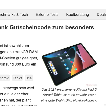
nchmarks & Tech
Externe Tests
Kaufberatung
Deal
 dank Gutscheincode zum besonders
et ist sowohl zum
agon 860 mit 6GB RAM
-Spielen gut geeignet,
von rund 300 Euro ein
ndroid
Tablet
Deal
 unterwegs sein wird
Das 2021 erschienene Xiaomi Pad 5
r ein leider eher
Anroid-Tablet ist auch im Jahr 2023
ehen hat, der plant
eine gute Wahl (Bild: Notebookcheck)