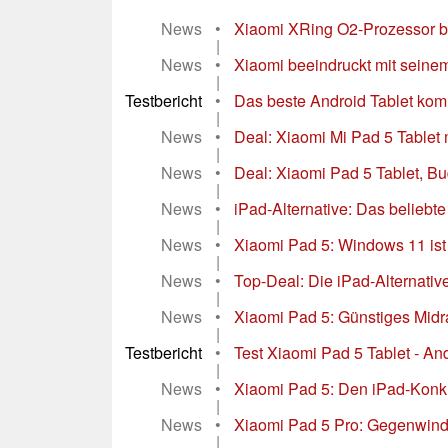
News
•
Xiaomi XRing O2-Prozessor ber
|
News
•
Xiaomi beeindruckt mit seinem
|
Testbericht
•
Das beste Android Tablet kom
|
News
•
Deal: Xiaomi Mi Pad 5 Tablet 
|
News
•
Deal: Xiaomi Pad 5 Tablet, Bu
|
News
•
iPad-Alternative: Das beliebte 
|
News
•
Xiaomi Pad 5: Windows 11 ist 
|
News
•
Top-Deal: Die iPad-Alternative
|
News
•
Xiaomi Pad 5: Günstiges Midra
|
Testbericht
•
Test Xiaomi Pad 5 Tablet - An
|
News
•
Xiaomi Pad 5: Den iPad-Konkur
|
News
•
Xiaomi Pad 5 Pro: Gegenwind 
|