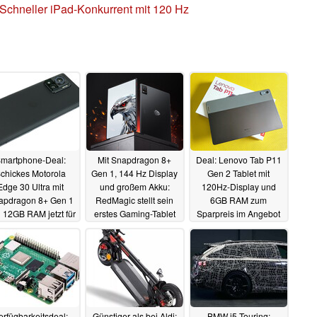
 Schneller iPad-Konkurrent mit 120 Hz
martphone-Deal:
Mit Snapdragon 8+
Deal: Lenovo Tab P11
chickes Motorola
Gen 1, 144 Hz Display
Gen 2 Tablet mit
Edge 30 Ultra mit
und großem Akku:
120Hz-Display und
apdragon 8+ Gen 1
RedMagic stellt sein
6GB RAM zum
 12GB RAM jetzt für
erstes Gaming-Tablet
Sparpreis im Angebot
540 Euro
vor
05.07.2023
05.07.2023
04.07.2023
erfügbarkeitsdeal:
Günstiger als bei Aldi:
BMW i5 Touring: