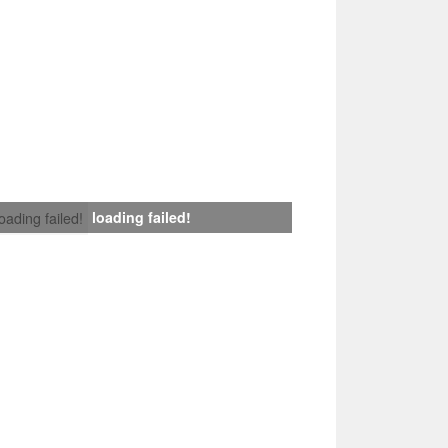
loading failed!
loading failed!