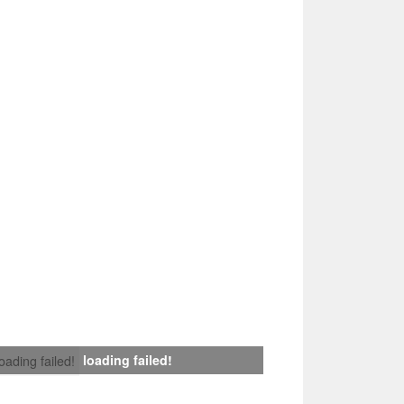
loading failed!
loading failed!