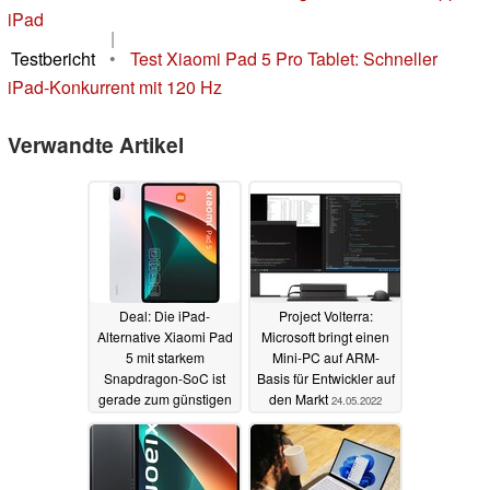
iPad
|
Testbericht
•
Test Xiaomi Pad 5 Pro Tablet: Schneller
iPad-Konkurrent mit 120 Hz
Verwandte Artikel
Deal: Die iPad-
Project Volterra:
Alternative Xiaomi Pad
Microsoft bringt einen
5 mit starkem
Mini-PC auf ARM-
Snapdragon-SoC ist
Basis für Entwickler auf
gerade zum günstigen
den Markt
24.05.2022
Preis erhältlich
31.10.2022