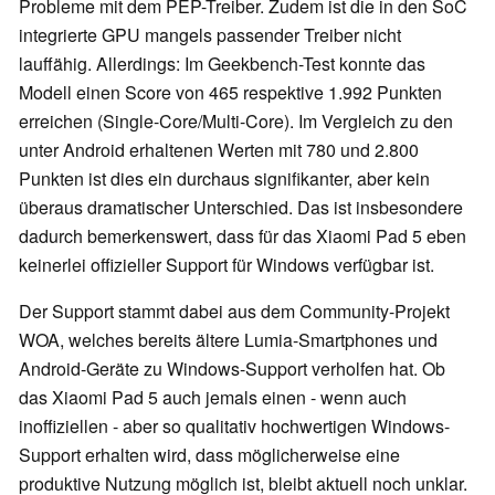
Probleme mit dem PEP-Treiber. Zudem ist die in den SoC
integrierte GPU mangels passender Treiber nicht
lauffähig. Allerdings: Im Geekbench-Test konnte das
Modell einen Score von 465 respektive 1.992 Punkten
erreichen (Single-Core/Multi-Core). Im Vergleich zu den
unter Android erhaltenen Werten mit 780 und 2.800
Punkten ist dies ein durchaus signifikanter, aber kein
überaus dramatischer Unterschied. Das ist insbesondere
dadurch bemerkenswert, dass für das Xiaomi Pad 5 eben
keinerlei offizieller Support für Windows verfügbar ist.
Der Support stammt dabei aus dem Community-Projekt
WOA, welches bereits ältere Lumia-Smartphones und
Android-Geräte zu Windows-Support verholfen hat. Ob
das Xiaomi Pad 5 auch jemals einen - wenn auch
inoffiziellen - aber so qualitativ hochwertigen Windows-
Support erhalten wird, dass möglicherweise eine
produktive Nutzung möglich ist, bleibt aktuell noch unklar.