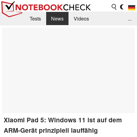
Tests
News
Videos
...
Benchmarks & Tech
Externe Tests
Kaufberatung
Deals
Suche
Jobs
Forum
Xiaomi Pad 5: Windows 11 ist auf dem
ARM-Gerät prinzipiell lauffähig