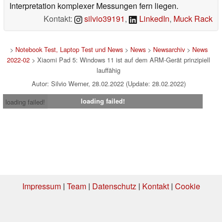
Interpretation komplexer Messungen fern liegen.
Kontakt:
silvio39191
,
LinkedIn
,
Muck Rack
>
Notebook Test, Laptop Test und News
>
News
>
Newsarchiv
>
News
2022-02
> Xiaomi Pad 5: Windows 11 ist auf dem ARM-Gerät prinzipiell
lauffähig
Autor: Silvio Werner, 28.02.2022 (Update: 28.02.2022)
loading failed!
loading failed!
Impressum
|
Team
|
Datenschutz
|
Kontakt
|
Cookie
Einstellungen
| 06.08.2026 16:48
* Beim Kauf über einen Affiliate-Link kann Notebookcheck eine Vergütung
erhalten. Vielen Dank für Ihre Unterstützung!.