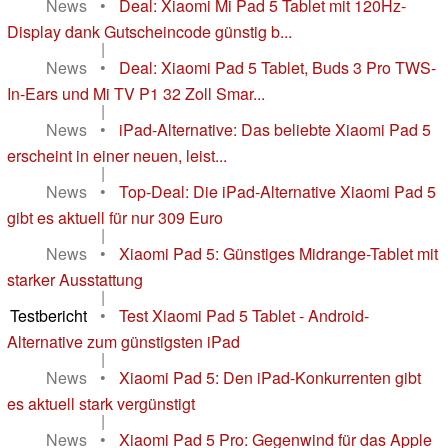
News
•
Deal: Xiaomi Mi Pad 5 Tablet mit 120Hz-
Display dank Gutscheincode günstig b...
|
News
•
Deal: Xiaomi Pad 5 Tablet, Buds 3 Pro TWS-
In-Ears und Mi TV P1 32 Zoll Smar...
|
News
•
iPad-Alternative: Das beliebte Xiaomi Pad 5
erscheint in einer neuen, leist...
|
News
•
Top-Deal: Die iPad-Alternative Xiaomi Pad 5
gibt es aktuell für nur 309 Euro
|
News
•
Xiaomi Pad 5: Günstiges Midrange-Tablet mit
starker Ausstattung
|
Testbericht
•
Test Xiaomi Pad 5 Tablet - Android-
Alternative zum günstigsten iPad
|
News
•
Xiaomi Pad 5: Den iPad-Konkurrenten gibt
es aktuell stark vergünstigt
|
News
•
Xiaomi Pad 5 Pro: Gegenwind für das Apple