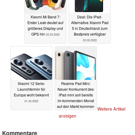
Xiaomi Mi Band 7:
Deal: Die iPad-
Erster Leak deutet auf
Alternative Xiaomi Pad
größeres Display und
5 in Deutschland zum
GPS hin
Bestpreis verfügbar
03.03.2022
03.03.2022
Xiaomi 12 Serie:
Realme Pad Mini:
Launchtermin für
Neuer Konkurrent des
Europa wohl bekannt
iPad mini soll bereits
im kommenden Monat
01.03.2022
auf den Markt kommen
Weitere Artikel
28.02.2022
anzeigen
Kommentare