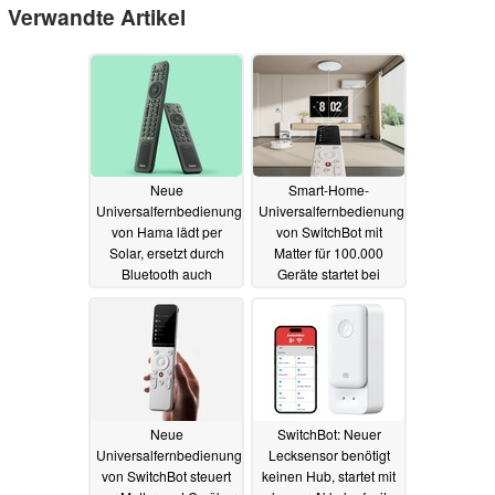
Verwandte Artikel
Neue
Smart-Home-
Universalfernbedienung
Universalfernbedienung
von Hama lädt per
von SwitchBot mit
Solar, ersetzt durch
Matter für 100.000
Bluetooth auch
Geräte startet bei
Samsung Smart
Amazon mit Rabatt
Remote
10.09.2024
29.07.2024
Neue
SwitchBot: Neuer
Universalfernbedienung
Lecksensor benötigt
von SwitchBot steuert
keinen Hub, startet mit