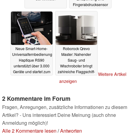
Fingerabdrucksensor
im Anmarsch
08.06.2024
Neue Smart-Home-
Roborock Qrevo
Universalfernbedienung
Master: Nahender
Haptique RS90
Saug- und
unterstützt über 3.000
Wischroboter bringt
Geräte und startet zum
zahlreiche Flaggschiff-
Weitere Artikel
Vorzugspreis
Features in der
06.06.2024
anzeigen
Mittelklasse
06.06.2024
2 Kommentare im Forum
Fragen, Anregungen, zusätzliche Informationen zu diesem
Artikel? - Uns interessiert Deine Meinung (auch ohne
Anmeldung möglich)!
Alle 2 Kommentare lesen
/
Antworten