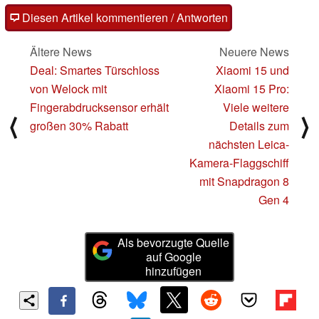
Diesen Artikel kommentieren / Antworten
Ältere News
Neuere News
Deal: Smartes Türschloss
Xiaomi 15 und
von Welock mit
Xiaomi 15 Pro:
Fingerabdrucksensor erhält
Viele weitere
⟨
⟩
großen 30% Rabatt
Details zum
nächsten Leica-
Kamera-Flaggschiff
mit Snapdragon 8
Gen 4
Als bevorzugte Quelle
auf Google
hinzufügen