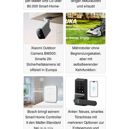
per Matter und Co über
langer Akkulaufzeit
80.000 Smart-Home-
und erlaubt
Geräte
Hausautomatisierung
23.06.2024
11.06.2024
Xiaomi Outdoor
Mähroboter ohne
Camera BW300:
Begrenzungskabel,
Smarte 2K-
aber mit
Sicherheitskamera ist
selbstleerender
offiziell in Europa
Kehrfunktion:
erhältlich und lädt auch
Mammotion Yuka
per Solarpanel
startet in den Verkauf
11.06.2024
09.06.2024
Bosch bringt seinem
Anker: Neues, smartes
Smart Home Controller
Türschloss mit
II den Matter-Standard
mehreren Optionen zur
bei
Entsperrung und
08.06.2024