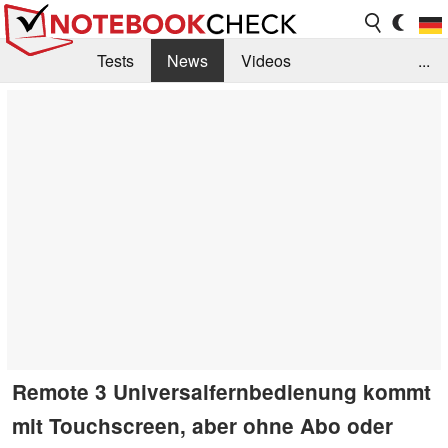
Tests
News
Videos
...
Benchmarks & Tech
Externe Tests
Kaufberatung
Deals
Suche
Jobs
Forum
Remote 3 Universalfernbedienung kommt
mit Touchscreen, aber ohne Abo oder