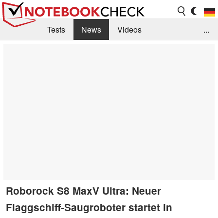
Tests
News
Videos
...
Benchmarks & Tech
Externe Tests
Kaufberatung
Deals
Suche
Jobs
Forum
Roborock S8 MaxV Ultra: Neuer
Flaggschiff-Saugroboter startet in