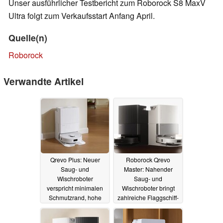
Unser ausführlicher Testbericht zum Roborock S8 MaxV
Ultra folgt zum Verkaufsstart Anfang April.
Quelle(n)
Roborock
Verwandte Artikel
Qrevo Plus: Neuer
Roborock Qrevo
Saug- und
Master: Nahender
Wischroboter
Saug- und
verspricht minimalen
Wischroboter bringt
Schmutzrand, hohe
zahlreiche Flaggschiff-
Saugkraft und
Features in der
multifunktionale
Mittelklasse
06.06.2024