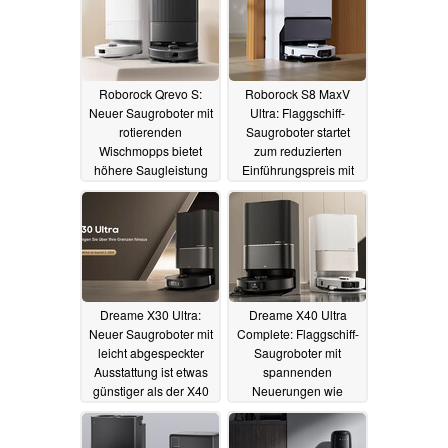
Basisstation
29.07.2024
Roborock Qrevo S:
Roborock S8 MaxV
Neuer Saugroboter mit
Ultra: Flaggschiff-
rotierenden
Saugroboter startet
Wischmopps bietet
zum reduzierten
höhere Saugleistung
Einführungspreis mit
zum überschaubaren
vielen neuen Features
Preis
22.05.2024
05.04.2024
Dreame X30 Ultra:
Dreame X40 Ultra
Neuer Saugroboter mit
Complete: Flaggschiff-
leicht abgespeckter
Saugroboter mit
Ausstattung ist etwas
spannenden
günstiger als der X40
Neuerungen wie
Ultra Complete
ausfahrbarer
Seitenbürste startet
04.04.2024