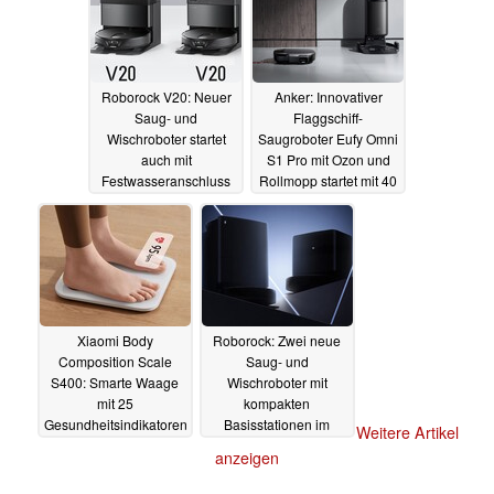
04.04.2024
Roborock V20: Neuer
Anker: Innovativer
Saug- und
Flaggschiff-
Wischroboter startet
Saugroboter Eufy Omni
auch mit
S1 Pro mit Ozon und
Festwasseranschluss
Rollmopp startet mit 40
und kantenfreier
Prozent Rabatt
Reinigung
04.04.2024
28.03.2024
Xiaomi Body
Roborock: Zwei neue
Composition Scale
Saug- und
S400: Smarte Waage
Wischroboter mit
mit 25
kompakten
Gesundheitsindikatoren
Basisstationen im
Weitere Artikel
kommt global auf den
Anmarsch
25.03.2024
anzeigen
Markt
26.03.2024