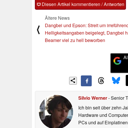
Diesen Artikel kommentieren / Antworten
Ältere News
Dangbei und Epson: Streit um irreführen
⟨
Helligkeitsangaben beigelegt, Dangbei h
Beamer viel zu hell beworben
Al
Silvio Werner
- Senior 
Ich bin seit über zehn J
Hardware und ComputerBa
PCs und auf Einplatinen