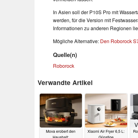
In Asien soll der P10S Pro mit Wasser
werden, für die Version mit Festwasse
Informationen zu anderen Regionen lie
Mögliche Alternative:
Den Roborock S7
Quelle(n)
Roborock
Verwandte Artikel
Mova erobert den
Xiaomi Air Fryer 6,5 L:
Ro
Haushalt:
Günstige