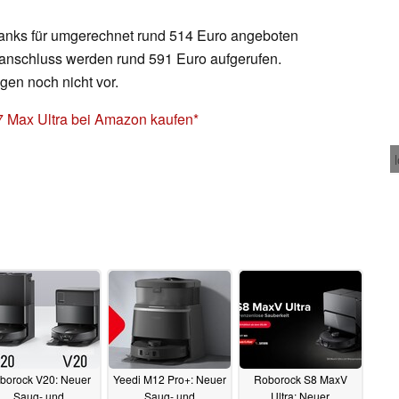
tanks für umgerechnet rund 514 Euro angeboten
ranschluss werden rund 591 Euro aufgerufen.
gen noch nicht vor.
 Max Ultra bei Amazon kaufen
borock V20: Neuer
Yeedi M12 Pro+: Neuer
Roborock S8 MaxV
Saug- und
Saug- und
Ultra: Neuer