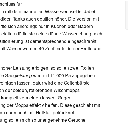
schluss für
on mit dem manuellen Wasserwechsel ist dabei
digen Tanks auch deutlich höher. Die Version mit
te sich allerdings nur in Küchen oder Bädern
hmefällen dürfte sich eine dünne Wasserleitung noch
sitionierung ist dementsprechend eingeschränkt.
mit Wasser werden 40 Zentimeter in der Breite und
 hoher Leistung erfolgen, so sollen zwei Rollen
Die Saug
leistung
wird mit 11.000 Pa angegeben.
reinigen lassen, dafür wird eine Seitenbürste
nen der beiden, rotierenden Wischmopps -
i komplett vermeiden lassen. Gegen
ng der Mopps effektiv helfen. Diese geschieht mit
 dann noch mit Heißluft getrocknet -
zung sollen sich so unangenehme Gerüche