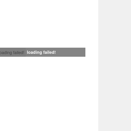
loading failed!
loading failed!