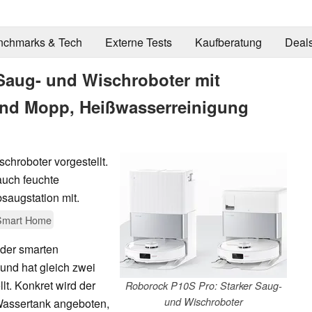
nchmarks & Tech
Externe Tests
Kaufberatung
Deal
Saug- und Wischroboter mit
und Mopp, Heißwasserreinigung
chroboter vorgestellt.
auch feuchte
saugstation mit.
Smart Home
 der smarten
und hat gleich zwei
t. Konkret wird der
Roborock P10S Pro: Starker Saug-
und Wischroboter
 Wassertank angeboten,