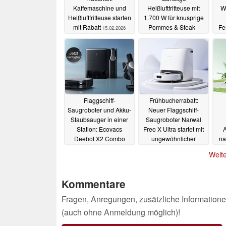
Kaffemaschine und
Heißluftfritteuse mit
Wi
Heißluftfritteuse starten
1.700 W für knusprige
mit Rabatt
Pommes & Steak -
Fe
15.02.2026
lässt auch Teig
aufgehen
R
13.12.2025
Flaggschiff-
Frühbucherrabatt:
Saugroboter und Akku-
Neuer Flaggschiff-
Staubsauger in einer
Saugroboter Narwal
Station: Ecovacs
Freo X Ultra startet mit
A
Deebot X2 Combo
ungewöhnlicher
na
startet mit Rabatt
Staubkomprimierung
Weite
Fl
20.03.2024
19.03.2024
Kommentare
Fragen, Anregungen, zusätzliche Informatione
(auch ohne Anmeldung möglich)!