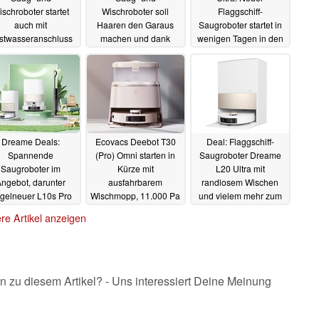
schroboter startet
Wischroboter soll
Flaggschiff-
auch mit
Haaren den Garaus
Saugroboter startet in
stwasseranschluss
machen und dank
wenigen Tagen in den
und kantenfreier
beweglichem
Verkauf
25.03.2024
einigung
Wischmopp streifenfrei
04.04.2024
agieren
28.03.2024
Dreame Deals:
Ecovacs Deebot T30
Deal: Flaggschiff-
Spannende
(Pro) Omni starten in
Saugroboter Dreame
Saugroboter im
Kürze mit
L20 Ultra mit
ngebot, darunter
ausfahrbarem
randlosem Wischen
gelneuer L10s Pro
Wischmopp, 11.000 Pa
und vielem mehr zum
Ultra Heat und
und punktuellen
Bestpreis im Angebot
re Artikel anzeigen
aggschiff L20 Ultra
Unterschieden
04.03.2024
13.03.2024
05.03.2024
n zu diesem Artikel? - Uns interessiert Deine Meinung