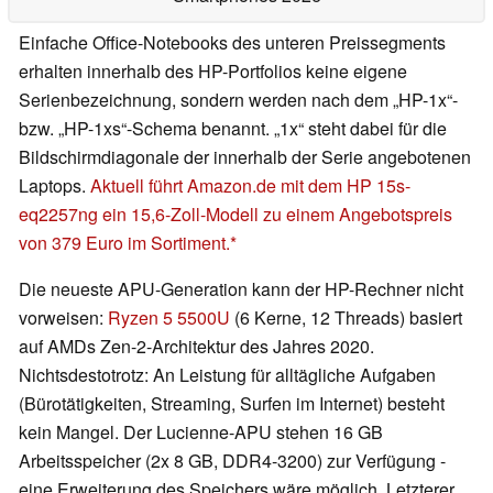
Einfache Office-Notebooks des unteren Preissegments
erhalten innerhalb des HP-Portfolios keine eigene
Serienbezeichnung, sondern werden nach dem „HP-1x“-
bzw. „HP-1xs“-Schema benannt. „1x“ steht dabei für die
Bildschirmdiagonale der innerhalb der Serie angebotenen
Laptops.
Aktuell führt Amazon.de mit dem HP 15s-
eq2257ng ein 15,6-Zoll-Modell zu einem Angebotspreis
von 379 Euro im Sortiment.
Die neueste APU-Generation kann der HP-Rechner nicht
vorweisen:
Ryzen 5 5500U
(6 Kerne, 12 Threads) basiert
auf AMDs Zen-2-Architektur des Jahres 2020.
Nichtsdestotrotz: An Leistung für alltägliche Aufgaben
(Bürotätigkeiten, Streaming, Surfen im Internet) besteht
kein Mangel. Der Lucienne-APU stehen 16 GB
Arbeitsspeicher (2x 8 GB, DDR4-3200) zur Verfügung -
eine Erweiterung des Speichers wäre möglich. Letzterer