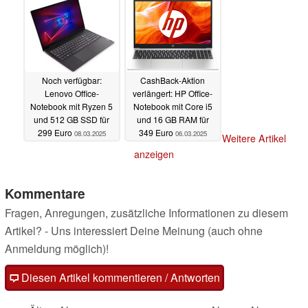
Noch verfügbar:
CashBack-Aktion
Lenovo Office-
verlängert: HP Office-
Notebook mit Ryzen 5
Notebook mit Core i5
und 512 GB SSD für
und 16 GB RAM für
299 Euro
349 Euro
08.03.2025
06.03.2025
Weitere Artikel
anzeigen
Kommentare
Fragen, Anregungen, zusätzliche Informationen zu diesem
Artikel? - Uns interessiert Deine Meinung (auch ohne
Anmeldung möglich)!
Diesen Artikel kommentieren / Antworten