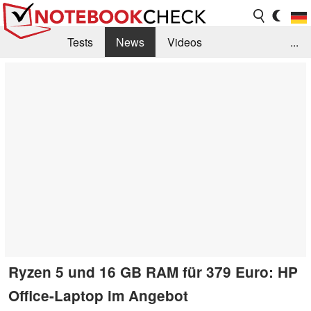
Tests
News
Videos
...
Benchmarks & Tech
Externe Tests
Kaufberatung
Deals
Suche
Jobs
Forum
Ryzen 5 und 16 GB RAM für 379 Euro: HP
Office-Laptop im Angebot