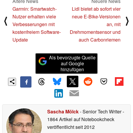
Ältere News
Neuere News
Garmin: Smartwatch-
Lidl bietet ab sofort vier
Nutzer erhalten viele
neue E-Bike-Versionen
⟨
⟩
Verbesserungen mit
an, mit
kostenfreiem Software-
Drehmomentsensor und
Update
auch Carbonriemen
Als bevorzugte Quelle
auf Google
hinzufügen
Sascha Mölck
- Senior Tech Writer
-
1864 Artikel auf Notebookcheck
veröffentlicht
seit 2012