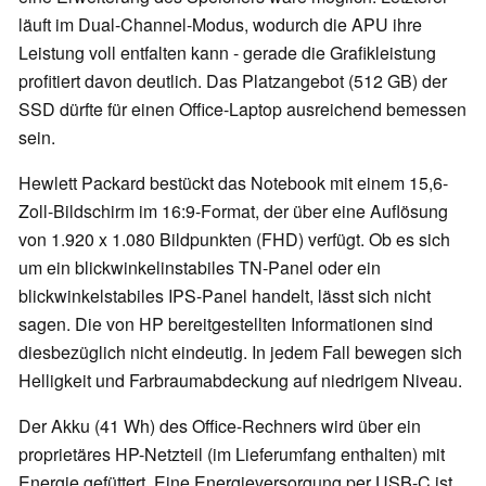
läuft im Dual-Channel-Modus, wodurch die APU ihre
Leistung voll entfalten kann - gerade die Grafikleistung
profitiert davon deutlich. Das Platzangebot (512 GB) der
SSD dürfte für einen Office-Laptop ausreichend bemessen
sein.
Hewlett Packard bestückt das Notebook mit einem 15,6-
Zoll-Bildschirm im 16:9-Format, der über eine Auflösung
von 1.920 x 1.080 Bildpunkten (FHD) verfügt. Ob es sich
um ein blickwinkelinstabiles TN-Panel oder ein
blickwinkelstabiles IPS-Panel handelt, lässt sich nicht
sagen. Die von HP bereitgestellten Informationen sind
diesbezüglich nicht eindeutig. In jedem Fall bewegen sich
Helligkeit und Farbraumabdeckung auf niedrigem Niveau.
Der Akku (41 Wh) des Office-Rechners wird über ein
proprietäres HP-Netzteil (im Lieferumfang enthalten) mit
Energie gefüttert. Eine Energieversorgung per USB-C ist