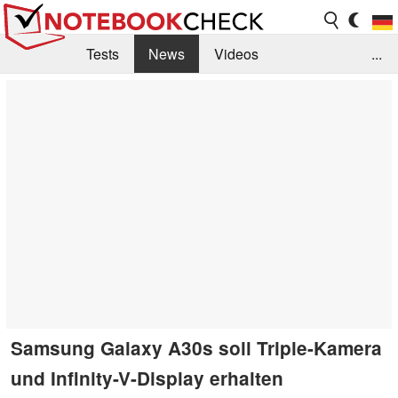
Tests
News
Videos
...
Benchmarks & Tech
Externe Tests
Kaufberatung
Deals
Suche
Jobs
Forum
Samsung Galaxy A30s soll Triple-Kamera
und Infinity-V-Display erhalten