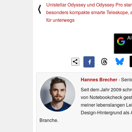
Unistellar Odyssey und Odyssey Pro star
⟨
besonders kompakte smarte Teleskope, 
für unterwegs
Al
Hannes Brecher
- Seni
Seit dem Jahr 2009 schre
von Notebookcheck gest
meiner lebenslangen Lei
Design-Hintergrund als A
Branche.