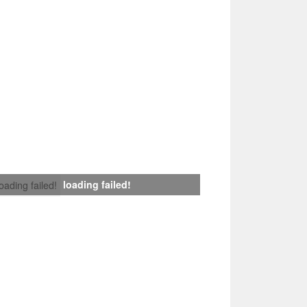
loading failed!
loading failed!