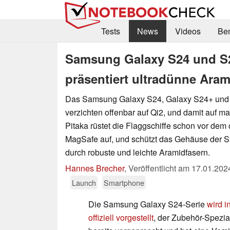
Tests
News
Videos
Be
Samsung Galaxy S24 und S24
präsentiert ultradünne Ara
Das Samsung Galaxy S24, Galaxy S24+ und 
verzichten offenbar auf Qi2, und damit auf m
Pitaka rüstet die Flaggschiffe schon vor dem 
MagSafe auf, und schützt das Gehäuse der S
durch robuste und leichte Aramidfasern.
Hannes Brecher
,
Veröffentlicht am
17.01.202
Launch
Smartphone
Die Samsung Galaxy S24-Serie
wird 
offiziell vorgestellt
, der Zubehör-Spezial