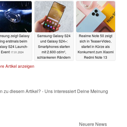
18.01.2024
18.01.2024
18.01.2024
msung zeigt Galaxy
Samsung Galaxy S24
Realme Note 50 zeigt
ing erstmals beim
und Galaxy S24+:
sich in Teaser-Video,
laxy S24 Launch-
Smartphones starten
startet in Kürze als
Event
mit 2.600 cd/m²,
Konkurrent zum Xiaomi
17.01.2024
schlankeren Rändern
Redmi Note 13
und sieben Jahren
17.01.2024
re Artikel anzeigen
Updates
17.01.2024
n zu diesem Artikel? - Uns interessiert Deine Meinung
Neuere News