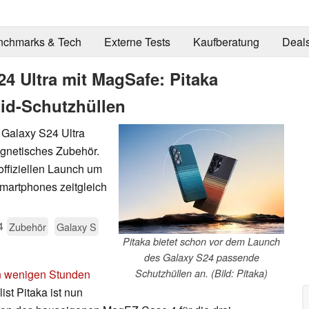
nchmarks & Tech
Externe Tests
Kaufberatung
Deal
 Ultra mit MagSafe: Pitaka
mid-Schutzhüllen
Galaxy S24 Ultra
agnetisches Zubehör.
offiziellen Launch um
martphones zeitgleich
4
Zubehör
Galaxy S
Pitaka bietet schon vor dem Launch
des Galaxy S24 passende
in wenigen Stunden
Schutzhüllen an. (Bild: Pitaka)
ist Pitaka ist nun