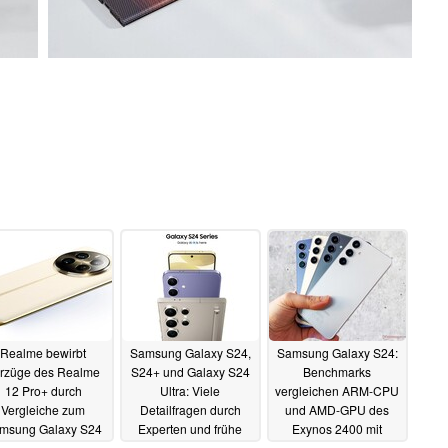
Realme bewirbt
Samsung Galaxy S24,
Samsung Galaxy S24:
rzüge des Realme
S24+ und Galaxy S24
Benchmarks
12 Pro+ durch
Ultra: Viele
vergleichen ARM-CPU
Vergleiche zum
Detailfragen durch
und AMD-GPU des
msung Galaxy S24
Experten und frühe
Exynos 2400 mit
Ultra
Hands-On-Tests geklärt
Snapdragon 8 Gen 3