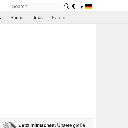
▼
s
Suche
Jobs
Forum
Jetzt mitmachen:
Unsere große