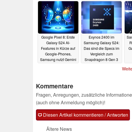
Google Pixel 8: Erste
Exynos 2400 im
Sa
Galaxy S24 AI-
Samsung Galaxy S24:
R
Features in Kürze auf
Das sind die Specs im
Ga
Google-Phones,
Vergleich zum
Samsung nutzt Gemini
Snapdragon 8 Gen 3
und Co.
im Galaxy S24 Ultra
18.01.2024
Weite
17.01.2024
Kommentare
Fragen, Anregungen, zusätzliche Informatione
(auch ohne Anmeldung möglich)!
Diesen Artikel kommentieren / Antworten
Ältere News