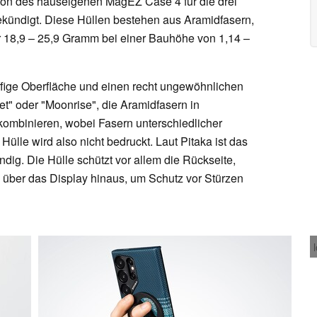
sion des hauseigenen MagEZ Case 4 für die drei
ündigt. Diese Hüllen bestehen aus Aramidfasern,
 18,9 – 25,9 Gramm bei einer Bauhöhe von 1,14 –
riffige Oberfläche und einen recht ungewöhnlichen
et" oder "Moonrise", die Aramidfasern in
kombinieren, wobei Fasern unterschiedlicher
lle wird also nicht bedruckt. Laut Pitaka ist das
ndig. Die Hülle schützt vor allem die Rückseite,
l über das Display hinaus, um Schutz vor Stürzen