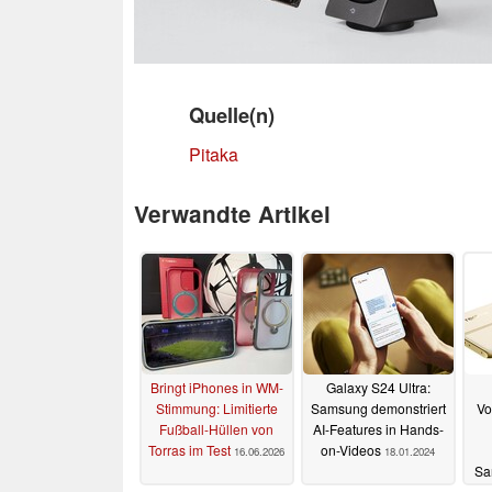
Quelle(n)
Pitaka
Verwandte Artikel
Bringt iPhones in WM-
Galaxy S24 Ultra:
Stimmung: Limitierte
Samsung demonstriert
Vo
Fußball-Hüllen von
AI-Features in Hands-
Torras im Test
on-Videos
16.06.2026
18.01.2024
Sa