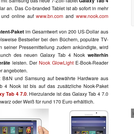
mit Samsung das neue 7-Zoll-Tablet
Galaxy Tab 4
r an. Das Co-branded Tablet ist ab sofort in mehr
 und online auf
www.bn.com
and
www.nook.com
tent-Paket
im Gesamtwert von 200 US-Dollar aus
lsweise Bestseller bei den Büchern, populäre TV-
seiner Pressemitteilung zudem ankündigte, wird
aunch des neuen Galaxy Tab 4 Nook
weiterhin
eräte
leisten. Der
Nook GlowLight
E-Book-Reader
er angeboten.
tzt B&N und Samsung auf bewährte Hardware aus
4 Nook ist bis auf das zusätzliche Nook-Paket
xy Tab 4 7.0
. Hierzulande ist das Galaxy Tab 4 7.0
warz oder Weiß für rund 170 Euro erhältlich.