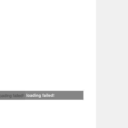
loading failed!
loading failed!