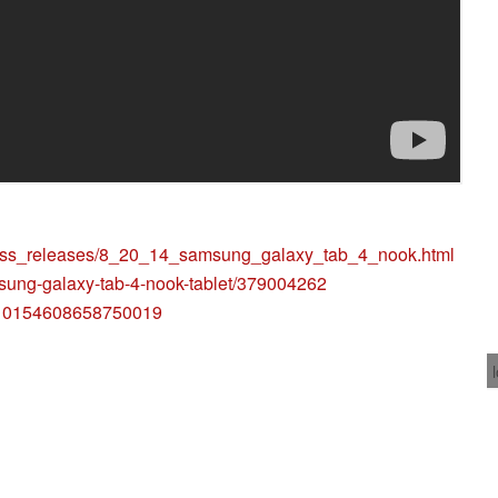
ress_releases/8_20_14_samsung_galaxy_tab_4_nook.html
sung-galaxy-tab-4-nook-tablet/379004262
s/10154608658750019