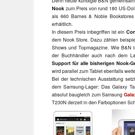
Denn heute kündigte B&N gemeinsam 
Nook
zum Preis von rund 180 US-Dolla
als 660 Barnes & Noble Bookstores
erhältlich.
In diesem Preis inbegriffen ist ein
Con
dem Nook Store. Dazu zählen beispie
Shows und Topmagazine. Wie B&N in 
der Buchhändler auch nach dem L
Support für alle bisherigen Nook-G
wird parallel zum Tablet ebenfalls weit
Bei der technischen Ausstattung se
dem Samsung-Lager: Das Galaxy Tab 
absolut baugleich zum Samsung
Gala
T230N derzeit in den Farboptionen Sch