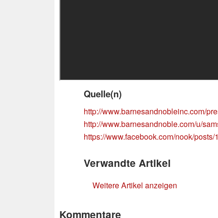
Quelle(n)
http://www.barnesandnobleinc.com/p
http://www.barnesandnoble.com/u/sam
https://www.facebook.com/nook/post
Verwandte Artikel
Weitere Artikel anzeigen
Kommentare