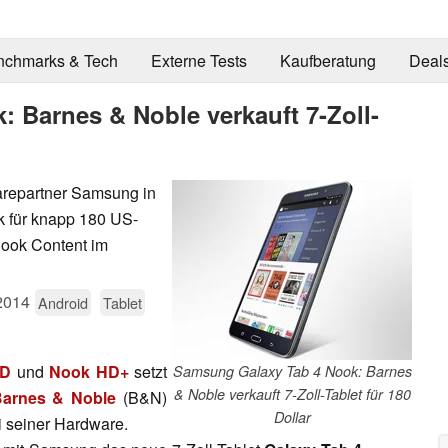
nchmarks & Tech
Externe Tests
Kaufberatung
Deal
 Barnes & Noble verkauft 7-Zoll-
repartner Samsung in
k für knapp 180 US-
 Nook Content im
2014
Android
Tablet
HD
und
Nook HD+
setzt
Samsung Galaxy Tab 4 Nook: Barnes
& Noble verkauft 7-Zoll-Tablet für 180
arnes & Noble
(B&N)
Dollar
ei seiner Hardware.