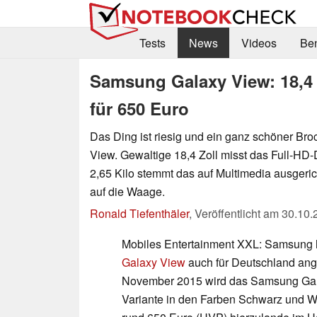
Tests
News
Videos
Be
Samsung Galaxy View: 18,4 
für 650 Euro
Das Ding ist riesig und ein ganz schöner B
View. Gewaltige 18,4 Zoll misst das Full-HD
2,65 Kilo stemmt das auf Multimedia ausgeric
auf die Waage.
Ronald Tiefenthäler
,
Veröffentlicht am
30.10.
Mobiles Entertainment XXL: Samsung h
Galaxy View
auch für Deutschland ang
November 2015 wird das Samsung Gala
Variante in den Farben Schwarz und W