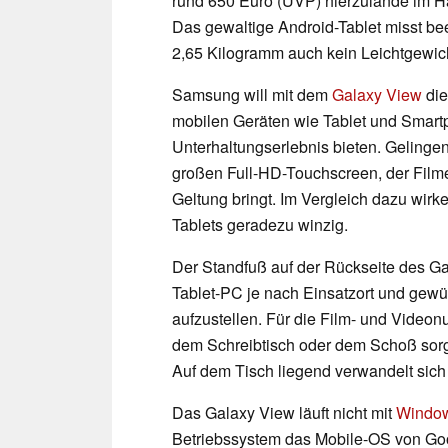
rund 650 Euro (UVP) hierzulande im Han
Das gewaltige Android-Tablet misst bee
2,65 Kilogramm auch kein Leichtgewic
Samsung will mit dem
Galaxy View
die
mobilen Geräten wie Tablet und Smartp
Unterhaltungserlebnis bieten. Gelingen
großen Full-HD-Touchscreen, der Filme
Geltung bringt. Im Vergleich dazu wir
Tablets geradezu winzig.
Der Standfuß auf der Rückseite des G
Tablet-PC je nach Einsatzort und gewü
aufzustellen. Für die Film- und Videonu
dem Schreibtisch oder dem Schoß sorgt
Auf dem Tisch liegend verwandelt sic
Das Galaxy View läuft nicht mit
Windo
Betriebssystem das Mobile-OS von Go