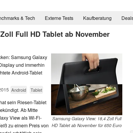
nchmarks & Tech
Externe Tests
Kaufberatung
Deal
Zoll Full HD Tablet ab November
rocken: Samsung Galaxy
-Display und immerhin
htete Android-Tablet
2015
Android
Tablet
at sein Riesen-Tablet
ekündigt. Ab Mitte
xy View als Wi-Fi-
Samsung Galaxy View: 18,4 Zoll Full
eiß zu einem Preis von
HD Tablet ab November für 650 Euro