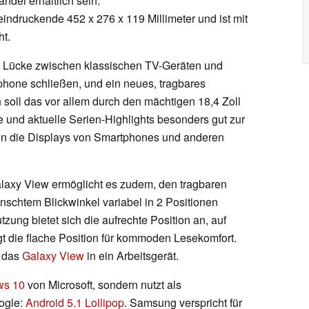
del erhältlich sein.
indruckende 452 x 276 x 119 Millimeter und ist mit
ht.
 Lücke zwischen klassischen TV-Geräten und
hone schließen, und ein neues, tragbares
 soll das vor allem durch den mächtigen 18,4 Zoll
 und aktuelle Serien-Highlights besonders gut zur
ken die Displays von Smartphones und anderen
alaxy View ermöglicht es zudem, den tragbaren
nschtem Blickwinkel variabel in 2 Positionen
tzung bietet sich die aufrechte Position an, auf
 die flache Position für kommoden Lesekomfort.
h das
Galaxy View
in ein Arbeitsgerät.
ws 10
von Microsoft, sondern nutzt als
ogle:
Android 5.1 Lollipop
. Samsung verspricht für