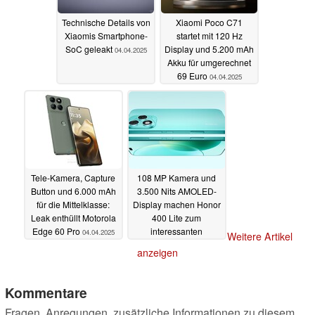
Technische Details von
Xiaomi Poco C71
Xiaomis Smartphone-
startet mit 120 Hz
SoC geleakt
Display und 5.200 mAh
04.04.2025
Akku für umgerechnet
69 Euro
04.04.2025
Tele-Kamera, Capture
108 MP Kamera und
Button und 6.000 mAh
3.500 Nits AMOLED-
für die Mittelklasse:
Display machen Honor
Leak enthüllt Motorola
400 Lite zum
Edge 60 Pro
interessanten
04.04.2025
Weitere Artikel
Mittelklasse-
anzeigen
Smartphone
03.04.2025
Kommentare
Fragen, Anregungen, zusätzliche Informationen zu diesem