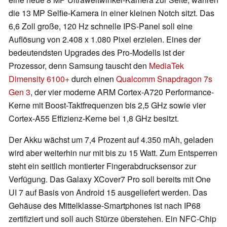
die 13 MP Selfie-Kamera in einer kleinen Notch sitzt. Das
6,6 Zoll große, 120 Hz schnelle IPS-Panel soll eine
Auflösung von 2.408 x 1.080 Pixel erzielen. Eines der
bedeutendsten Upgrades des Pro-Modells ist der
Prozessor, denn Samsung tauscht den
MediaTek
Dimensity 6100+
durch einen
Qualcomm Snapdragon 7s
Gen 3
, der vier moderne ARM Cortex-A720 Performance-
Kerne mit Boost-Taktfrequenzen bis 2,5 GHz sowie vier
Cortex-A55 Effizienz-Kerne bei 1,8 GHz besitzt.
Der Akku wächst um 7,4 Prozent auf 4.350 mAh, geladen
wird aber weiterhin nur mit bis zu 15 Watt. Zum Entsperren
steht ein seitlich montierter Fingerabdrucksensor zur
Verfügung. Das Galaxy XCover7 Pro soll bereits mit One
UI 7 auf Basis von Android 15 ausgeliefert werden. Das
Gehäuse des Mittelklasse-Smartphones ist nach IP68
zertifiziert und soll auch Stürze überstehen. Ein NFC-Chip