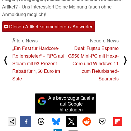
Artikel? - Uns interessiert Deine Meinung (auch ohne
Anmeldung möglich)!
Diesen Artikel kommentieren / Antworten
Ältere News
Neuere News
„Ein Fest für Hardcore-
Deal: Fujitsu Esprimo
Rollenspieler“ – RPG auf
G558 Mini-PC mit Hexa-
⟨
⟩
Steam mit 93 Prozent
Core und Windows 11
Rabatt für 1,50 Euro im
zum Refurbished-
Sale
Sparpreis
Als bevorzugte Quelle
auf Google
hinzufügen