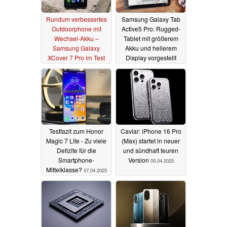
Rundum verbessertes
Samsung Galaxy Tab
Outdoorphone mit
Active5 Pro: Rugged-
Wechsel-Akku –
Tablet mit größerem
Samsung Galaxy
Akku und hellerem
XCover 7 Pro im Test
Display vorgestellt
05.06.2025
14.04.2025
Testfazit zum Honor
Caviar: iPhone 16 Pro
Magic 7 Lite - Zu viele
(Max) startet in neuer
Defizite für die
und sündhaft teuren
Smartphone-
Version
05.04.2025
Mittelklasse?
07.04.2025