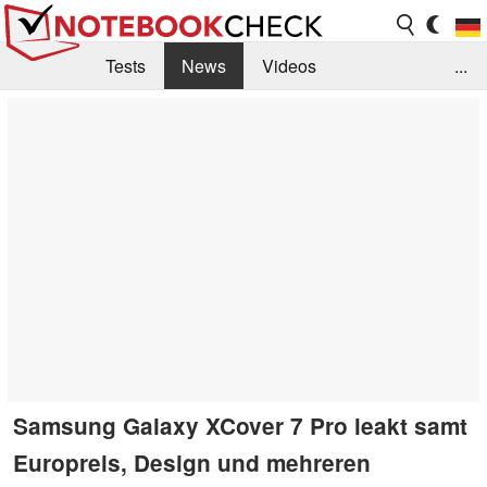
Tests
News
Videos
...
Benchmarks & Tech
Externe Tests
Kaufberatung
Deals
Suche
Jobs
Forum
Samsung Galaxy XCover 7 Pro leakt samt
Europreis, Design und mehreren