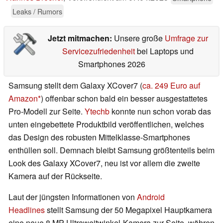
Leaks / Rumors
Jetzt mitmachen:
Unsere große
Umfrage zur
Servicezufriedenheit
bei Laptops und
Smartphones 2026
Samsung stellt dem Galaxy XCover7 (
ca. 249 Euro auf
Amazon
) offenbar schon bald ein besser ausgestattetes
Pro-Modell zur Seite.
Ytechb
konnte nun schon vorab das
unten eingebettete Produktbild veröffentlichen, welches
das Design des robusten Mittelklasse-Smartphones
enthüllen soll. Demnach bleibt Samsung größtenteils beim
Look des Galaxy XCover7, neu ist vor allem die zweite
Kamera auf der Rückseite.
Laut der jüngsten Informationen von
Android
Headlines
stellt Samsung der 50 Megapixel Hauptkamera
eine neue 8 MP Ultraweitwinkel-Kamera zur Seite, währen