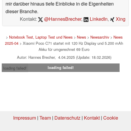
mir darüber hinaus tiefe Einblicke in die Eigenheiten
dieser Branche.
Kontakt:
@HannesBrecher
,
LinkedIn
,
Xing
>
Notebook Test, Laptop Test und News
>
News
>
Newsarchiv
>
News
2025-04
> Xiaomi Poco C71 startet mit 120 Hz Display und 5.200 mAh
Akku für umgerechnet 69 Euro
Autor: Hannes Brecher, 4.04.2025 (Update: 18.02.2026)
loading failed!
loading failed!
Impressum
|
Team
|
Datenschutz
|
Kontakt
|
Cookie
Einstellungen
| 05.08.2026 19:30