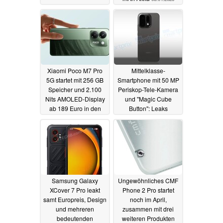
Xiaomi Poco M7 Pro
Mittelklasse-
5G startet mit 256 GB
Smartphone mit 50 MP
Speicher und 2.100
Periskop-Tele-Kamera
Nits AMOLED-Display
und "Magic Cube
ab 189 Euro in den
Button": Leaks
Verkauf
enthüllen Oppo Reno
07.04.2025
14 Pro
07.04.2025
Samsung Galaxy
Ungewöhnliches CMF
XCover 7 Pro leakt
Phone 2 Pro startet
samt Europreis, Design
noch im April,
und mehreren
zusammen mit drei
bedeutenden
weiteren Produkten