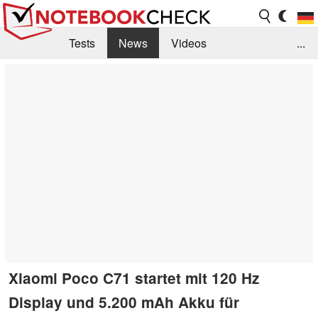
Tests
News
Videos
...
Benchmarks & Tech
Externe Tests
Kaufberatung
Deals
Suche
Jobs
Forum
Xiaomi Poco C71 startet mit 120 Hz
Display und 5.200 mAh Akku für