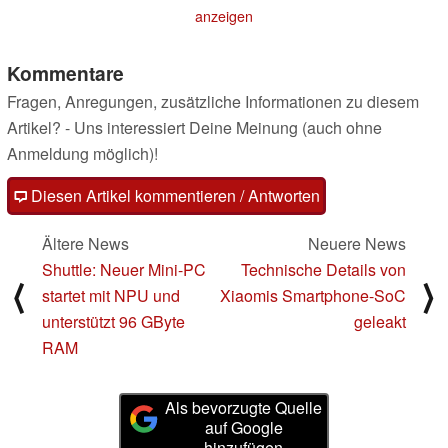
Mittelklasse-
03.04.2025
anzeigen
Smartphone
03.04.2025
Kommentare
Fragen, Anregungen, zusätzliche Informationen zu diesem
Artikel? - Uns interessiert Deine Meinung (auch ohne
Anmeldung möglich)!
Diesen Artikel kommentieren / Antworten
Ältere News
Neuere News
Shuttle: Neuer Mini-PC
Technische Details von
⟨
⟩
startet mit NPU und
Xiaomis Smartphone-SoC
unterstützt 96 GByte
geleakt
RAM
Als bevorzugte Quelle
auf Google
hinzufügen