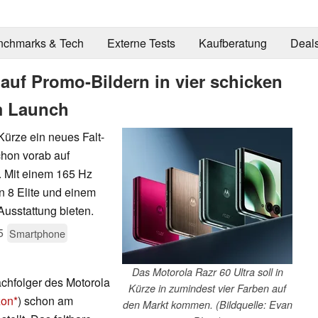
nchmarks & Tech
Externe Tests
Kaufberatung
Deal
 auf Promo-Bildern in vier schicken
m Launch
Kürze ein neues Falt-
chon vorab auf
. Mit einem 165 Hz
 8 Elite und einem
Ausstattung bieten.
5
Smartphone
Das Motorola Razr 60 Ultra soll in
chfolger des Motorola
Kürze in zumindest vier Farben auf
zon
) schon am
den Markt kommen. (Bildquelle: Evan