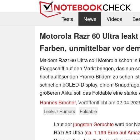
Tests
News
Videos
Be
Motorola Razr 60 Ultra leakt
Farben, unmittelbar vor de
Mit dem Razr 60 Ultra soll Motorola schon in 
Flaggschiff auf den Markt bringen, das nun s
hochauflösenden Promo-Bildern zu sehen ist
schnellen pOLED-Display, einem Snapdragon
größeren Akku soll das Foldable eine starke 
Hannes Brecher
,
Veröffentlicht am
02.04.202
Leaks / Rumors
Foldable
Laut der
jüngsten Gerüchte
wird der Na
Razr 50 Ultra (
ca. 1.199 Euro auf Ama