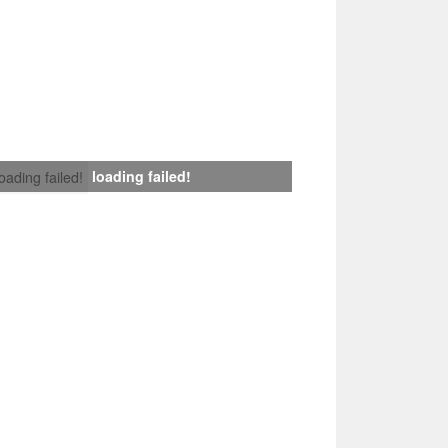
loading failed!
loading failed!