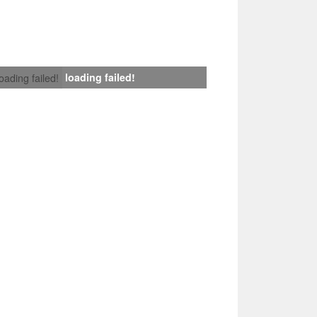
loading failed!
loading failed!