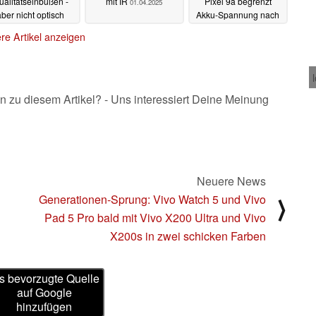
ualitätseinbußen -
mit IR
Pixel 9a begrenzt
01.04.2025
aber nicht optisch
Akku-Spannung nach
festem Zeitplan
01.04.2025
re Artikel anzeigen
01.04.2025
n zu diesem Artikel? - Uns interessiert Deine Meinung
Neuere News
Generationen-Sprung: Vivo Watch 5 und Vivo
⟩
Pad 5 Pro bald mit Vivo X200 Ultra und Vivo
X200s in zwei schicken Farben
s bevorzugte Quelle
auf Google
hinzufügen