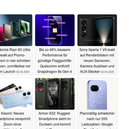
orola Razr 60 Ultra
Bis zu 49% bessere
Sony Xperia 1 VII leakt
leakt auf Promo-
Performance für
auf Renderbildern mit
dern in vier schicken
günstige Flaggschiffe:
neuen Sensoren,
ben, unmittelbar vor
Qualcomm enthüllt
Kamera-Auslöser und
m Launch
Snapdragon 8s Gen 4
AUX-Stecker
02.04.2025
02.04.2025
02.04.2025
Xiaomi: Neues
Armor X32: Rugged-
Planmäßig schwächer
rtphone verspricht
Smartphone sieht im
nach nur 200
Zoom ohne
Dunkeln und kommt
Ladezyklen: Google