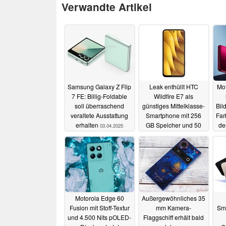
Verwandte Artikel
Samsung Galaxy Z Flip
Leak enthüllt HTC
Mot
7 FE: Billig-Foldable
Wildfire E7 als
soll überraschend
günstiges Mittelklasse-
Bil
veraltete Ausstattung
Smartphone mit 256
Far
erhalten
GB Speicher und 50
de
03.04.2025
MP Kamera
03.04.2025
Motorola Edge 60
Außergewöhnliches 35
Fusion mit Stoff-Textur
mm Kamera-
Sma
und 4.500 Nits pOLED-
Flaggschiff erhält bald