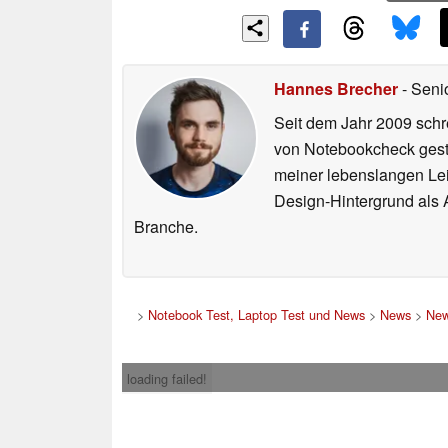
Hannes Brecher
- Seni
Seit dem Jahr 2009 schre
von Notebookcheck gest
meiner lebenslangen Lei
Design-Hintergrund als A
Branche.
>
Notebook Test, Laptop Test und News
>
News
>
New
loading failed!