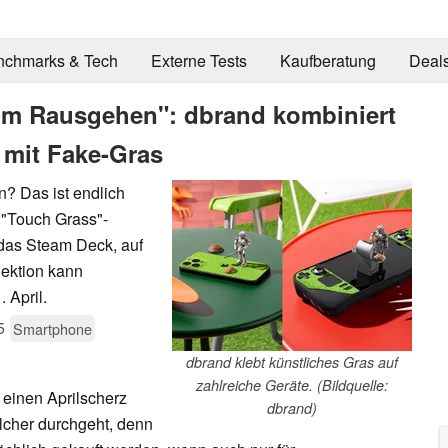
nchmarks & Tech
Externe Tests
Kaufberatung
Deal
zum Rausgehen": dbrand kombiniert
mit Fake-Gras
? Das ist endlich
 "Touch Grass"-
f das Steam Deck, auf
lektion kann
 April.
5
Smartphone
dbrand klebt künstliches Gras auf
zahlreiche Geräte. (Bildquelle:
 einen Aprilscherz
dbrand)
olcher durchgeht, denn