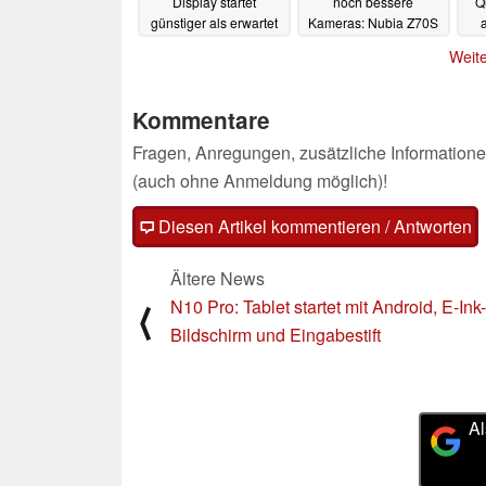
Display startet
noch bessere
Q
günstiger als erwartet
Kameras: Nubia Z70S
Ultra startet im April
02.04.2025
Weite
01.04.2025
Kommentare
Fragen, Anregungen, zusätzliche Informatione
(auch ohne Anmeldung möglich)!
Diesen Artikel kommentieren / Antworten
Ältere News
N10 Pro: Tablet startet mit Android, E-Ink-
⟨
Bildschirm und Eingabestift
Al