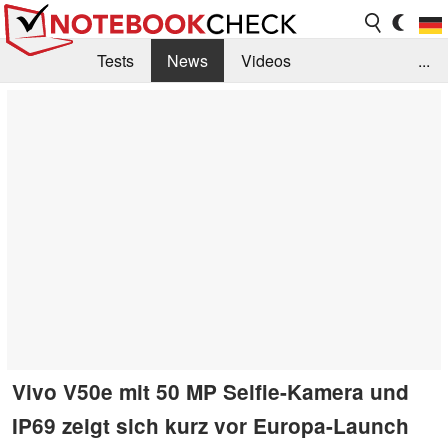
Tests
News
Videos
...
Benchmarks & Tech
Externe Tests
Kaufberatung
Deals
Suche
Jobs
Forum
Vivo V50e mit 50 MP Selfie-Kamera und
IP69 zeigt sich kurz vor Europa-Launch