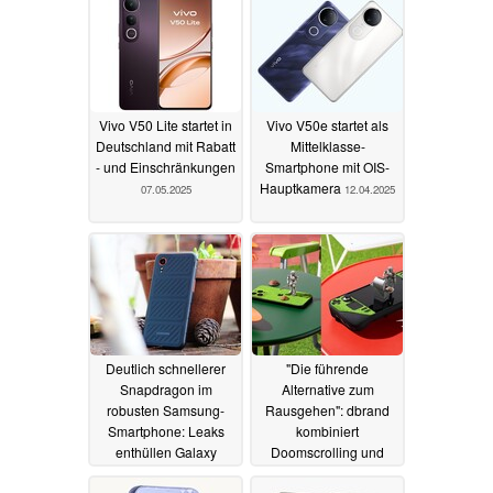
Vivo V50 Lite startet in
Vivo V50e startet als
Deutschland mit Rabatt
Mittelklasse-
- und Einschränkungen
Smartphone mit OIS-
Hauptkamera
07.05.2025
12.04.2025
Deutlich schnellerer
"Die führende
Snapdragon im
Alternative zum
robusten Samsung-
Rausgehen": dbrand
Smartphone: Leaks
kombiniert
enthüllen Galaxy
Doomscrolling und
XCover 7 Pro
Gaming mit Fake-Gras
01.04.2025