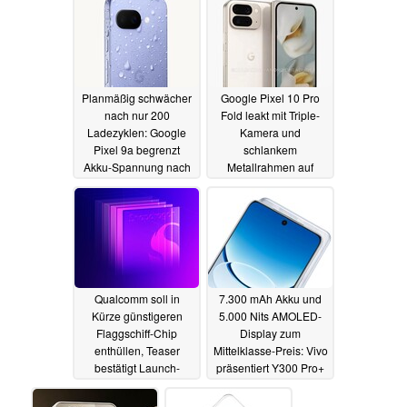
01.04.2025
Planmäßig schwächer
Google Pixel 10 Pro
nach nur 200
Fold leakt mit Triple-
Ladezyklen: Google
Kamera und
Pixel 9a begrenzt
schlankem
Akku-Spannung nach
Metallrahmen auf
festem Zeitplan
hochauflösenden
Bildern
01.04.2025
31.03.2025
Qualcomm soll in
7.300 mAh Akku und
Kürze günstigeren
5.000 Nits AMOLED-
Flaggschiff-Chip
Display zum
enthüllen, Teaser
Mittelklasse-Preis: Vivo
bestätigt Launch-
präsentiert Y300 Pro+
Datum
31.03.2025
31.03.2025