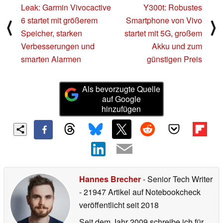
Leak: Garmin Vivocactive
Y300t: Robustes
6 startet mit größerem
Smartphone von Vivo
⟨
⟩
Speicher, starken
startet mit 5G, großem
Verbesserungen und
Akku und zum
smarten Alarmen
günstigen Preis
Als bevorzugte Quelle
auf Google
hinzufügen
Hannes Brecher
- Senior Tech Writer
- 21947 Artikel auf Notebookcheck
veröffentlicht
seit 2018
Seit dem Jahr 2009 schreibe ich für