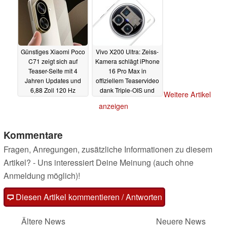
Günstiges Xiaomi Poco
Vivo X200 Ultra: Zeiss-
C71 zeigt sich auf
Kamera schlägt iPhone
Teaser-Seite mit 4
16 Pro Max in
Jahren Updates und
offiziellem Teaservideo
6,88 Zoll 120 Hz
dank Triple-OIS und
Weitere Artikel
Display
mehr
31.03.2025
31.03.2025
anzeigen
Kommentare
Fragen, Anregungen, zusätzliche Informationen zu diesem
Artikel? - Uns interessiert Deine Meinung (auch ohne
Anmeldung möglich)!
Diesen Artikel kommentieren / Antworten
Ältere News
Neuere News