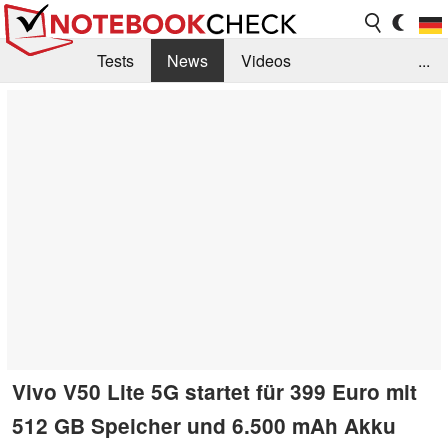
Tests
News
Videos
...
Benchmarks & Tech
Externe Tests
Kaufberatung
Deals
Suche
Jobs
Forum
Vivo V50 Lite 5G startet für 399 Euro mit
512 GB Speicher und 6.500 mAh Akku