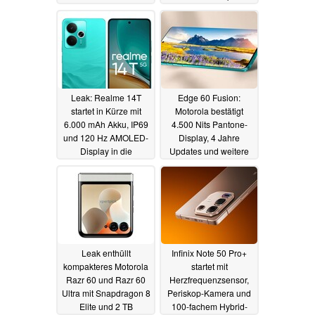
werden
24.03.2025
Leak: Realme 14T
Edge 60 Fusion:
startet in Kürze mit
Motorola bestätigt
6.000 mAh Akku, IP69
4.500 Nits Pantone-
und 120 Hz AMOLED-
Display, 4 Jahre
Display in die
Updates und weitere
Mittelklasse
Features sowie
24.03.2025
Launch-Datum
24.03.2025
Leak enthüllt
Infinix Note 50 Pro+
kompakteres Motorola
startet mit
Razr 60 und Razr 60
Herzfrequenzsensor,
Ultra mit Snapdragon 8
Periskop-Kamera und
Elite und 2 TB
100-fachem Hybrid-