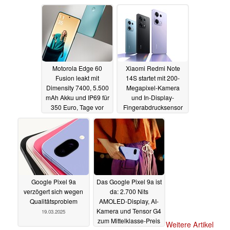
Speicher
Zoom
23.03.2025
20.03.2025
Motorola Edge 60
Xiaomi Redmi Note
Fusion leakt mit
14S startet mit 200-
Dimensity 7400, 5.500
Megapixel-Kamera
mAh Akku und IP69 für
und In-Display-
350 Euro, Tage vor
Fingerabdrucksensor
dem Launch
20.03.2025
20.03.2025
Google Pixel 9a
Das Google Pixel 9a ist
verzögert sich wegen
da: 2.700 Nits
Qualitätsproblem
AMOLED-Display, AI-
Kamera und Tensor G4
19.03.2025
zum Mittelklasse-Preis
Weitere Artikel