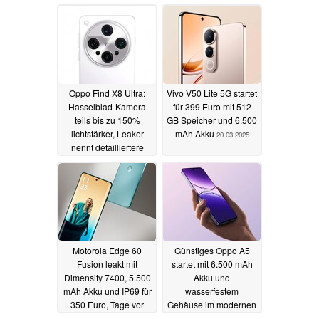
Oppo Find X8 Ultra:
Vivo V50 Lite 5G startet
Hasselblad-Kamera
für 399 Euro mit 512
teils bis zu 150%
GB Speicher und 6.500
lichtstärker, Leaker
mAh Akku
20.03.2025
nennt detailliertere
Specs
23.03.2025
Motorola Edge 60
Günstiges Oppo A5
Fusion leakt mit
startet mit 6.500 mAh
Dimensity 7400, 5.500
Akku und
mAh Akku und IP69 für
wasserfestem
350 Euro, Tage vor
Gehäuse im modernen
dem Launch
Design
20.03.2025
19.03.2025