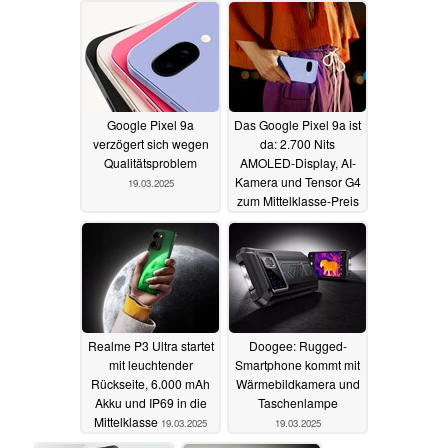
Google Pixel 9a
Das Google Pixel 9a ist
verzögert sich wegen
da: 2.700 Nits
Qualitätsproblem
AMOLED-Display, AI-
Kamera und Tensor G4
19.03.2025
zum Mittelklasse-Preis
19.03.2025
Realme P3 Ultra startet
Doogee: Rugged-
mit leuchtender
Smartphone kommt mit
Rückseite, 6.000 mAh
Wärmebildkamera und
Akku und IP69 in die
Taschenlampe
Mittelklasse
19.03.2025
19.03.2025