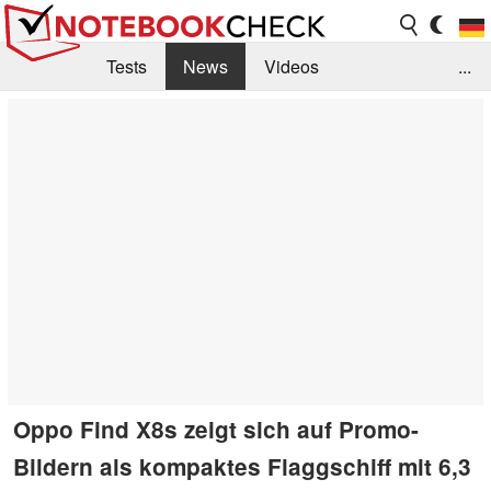
Tests
News
Videos
...
Benchmarks & Tech
Externe Tests
Kaufberatung
Deals
Suche
Jobs
Forum
Oppo Find X8s zeigt sich auf Promo-
Bildern als kompaktes Flaggschiff mit 6,3