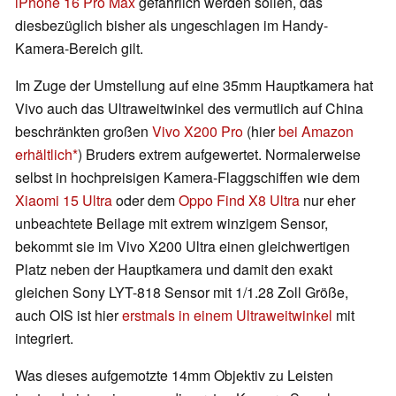
iPhone 16 Pro Max
gefährlich werden sollen, das
diesbezüglich bisher als ungeschlagen im Handy-
Kamera-Bereich gilt.
Im Zuge der Umstellung auf eine 35mm Hauptkamera hat
Vivo auch das Ultraweitwinkel des vermutlich auf China
beschränkten großen
Vivo X200 Pro
(hier
bei Amazon
erhältlich
) Bruders extrem aufgewertet. Normalerweise
selbst in hochpreisigen Kamera-Flaggschiffen wie dem
Xiaomi 15 Ultra
oder dem
Oppo Find X8 Ultra
nur eher
unbeachtete Beilage mit extrem winzigem Sensor,
bekommt sie im Vivo X200 Ultra einen gleichwertigen
Platz neben der Hauptkamera und damit den exakt
gleichen Sony LYT-818 Sensor mit 1/1.28 Zoll Größe,
auch OIS ist hier
erstmals in einem Ultraweitwinkel
mit
integriert.
Was dieses aufgemotzte 14mm Objektiv zu Leisten