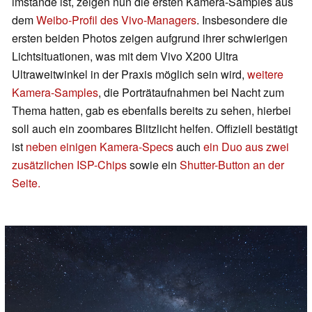
imstande ist, zeigen nun die ersten Kamera-Samples aus
dem
Weibo-Profil des Vivo-Managers
. Insbesondere die
ersten beiden Photos zeigen aufgrund ihrer schwierigen
Lichtsituationen, was mit dem Vivo X200 Ultra
Ultraweitwinkel in der Praxis möglich sein wird,
weitere
Kamera-Samples
, die Porträtaufnahmen bei Nacht zum
Thema hatten, gab es ebenfalls bereits zu sehen, hierbei
soll auch ein zoombares Blitzlicht helfen. Offiziell bestätigt
ist
neben einigen Kamera-Specs
auch
ein Duo aus zwei
zusätzlichen ISP-Chips
sowie ein
Shutter-Button an der
Seite.