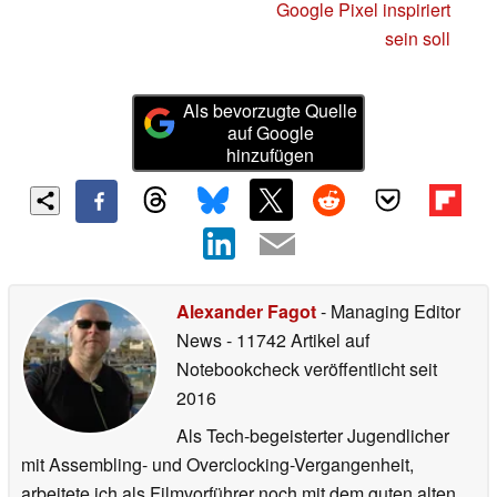
Google Pixel inspiriert
sein soll
Als bevorzugte Quelle
auf Google
hinzufügen
Alexander Fagot
- Managing Editor
News
- 11742 Artikel auf
Notebookcheck veröffentlicht
seit
2016
Als Tech-begeisterter Jugendlicher
mit Assembling- und Overclocking-Vergangenheit,
arbeitete ich als Filmvorführer noch mit dem guten alten