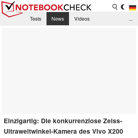
Tests
News
Videos
...
Benchmarks & Tech
Externe Tests
Kaufberatung
Deals
Suche
Jobs
Forum
Einzigartig: Die konkurrenzlose Zeiss-
Ultraweitwinkel-Kamera des Vivo X200