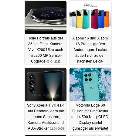
Tolle Porträts aus der
Xiaomi 16 und Xiaomi
35mm Zeiss-Kamera:
16 Pro mit großen
Vivo X200 Ultra auch
Änderungen: Leaker
mit 200 MP Sensor-
äußert sich zu den
Upgrade
nächsten Leica-
03.04.2025
Kamera-Flaggschiffen
02.04.2025
Sony Xperia 1 VII leakt
Motorola Edge 60
auf Renderbildern mit
Fusion mit Stoff-Textur
neuen Sensoren,
und 4.500 Nits pOLED-
Kamera-Auslöser und
Display startet
AUX-Stecker
günstiger als erwartet
02.04.2025
02.04.2025