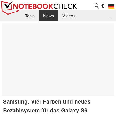
Tests
News
Videos
...
Benchmarks & Tech
Externe Tests
Kaufberatung
Deals
Suche
Jobs
Forum
Samsung: Vier Farben und neues
Bezahlsystem für das Galaxy S6