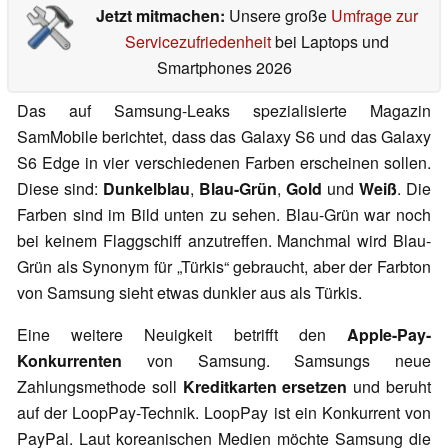
Jetzt mitmachen:
Unsere große
Umfrage zur
Servicezufriedenheit
bei Laptops und
Smartphones 2026
Das auf Samsung-Leaks spezialisierte Magazin
SamMobile berichtet, dass das Galaxy S6 und das Galaxy
S6 Edge in vier verschiedenen Farben erscheinen sollen.
Diese sind:
Dunkelblau
,
Blau-Grün
,
Gold
und
Weiß
. Die
Farben sind im Bild unten zu sehen. Blau-Grün war noch
bei keinem Flaggschiff anzutreffen. Manchmal wird Blau-
Grün als Synonym für „Türkis“ gebraucht, aber der Farbton
von Samsung sieht etwas dunkler aus als Türkis.
Eine weitere Neuigkeit betrifft den
Apple-Pay-
Konkurrenten
von Samsung. Samsungs neue
Zahlungsmethode soll
Kreditkarten ersetzen
und beruht
auf der LoopPay-Technik. LoopPay ist ein Konkurrent von
PayPal. Laut koreanischen Medien möchte Samsung die