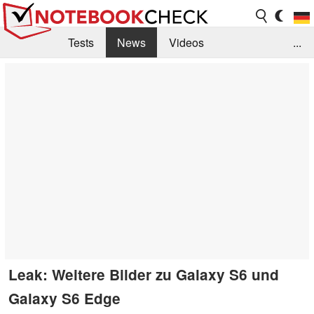
Tests
News
Videos
...
Benchmarks & Tech
Externe Tests
Kaufberatung
Deals
Suche
Jobs
Forum
Leak: Weitere Bilder zu Galaxy S6 und
Galaxy S6 Edge