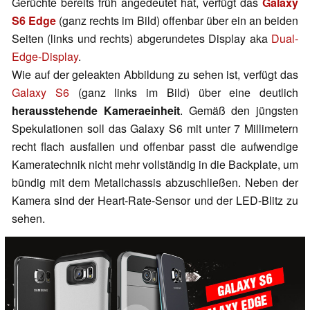
Gerüchte bereits früh angedeutet hat, verfügt das
Galaxy
S6 Edge
(ganz rechts im Bild) offenbar über ein an beiden
Seiten (links und rechts) abgerundetes Display aka
Dual-
Edge-Display
.
Wie auf der geleakten Abbildung zu sehen ist, verfügt das
Galaxy S6
(ganz links im Bild) über eine deutlich
herausstehende Kameraeinheit
. Gemäß den jüngsten
Spekulationen soll das Galaxy S6 mit unter 7 Millimetern
recht flach ausfallen und offenbar passt die aufwendige
Kameratechnik nicht mehr vollständig in die Backplate, um
bündig mit dem Metallchassis abzuschließen. Neben der
Kamera sind der Heart-Rate-Sensor und der LED-Blitz zu
sehen.