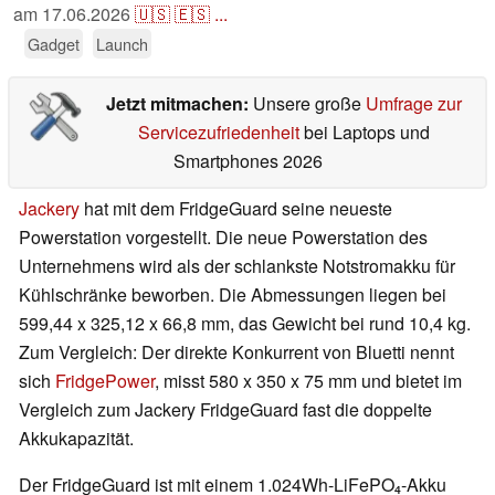
am
17.06.2026
🇺🇸
🇪🇸
...
Gadget
Launch
Jetzt mitmachen:
Unsere große
Umfrage zur
Servicezufriedenheit
bei Laptops und
Smartphones 2026
Jackery
hat mit dem FridgeGuard seine neueste
Powerstation vorgestellt. Die neue Powerstation des
Unternehmens wird als der schlankste Notstromakku für
Kühlschränke beworben. Die Abmessungen liegen bei
599,44 x 325,12 x 66,8 mm, das Gewicht bei rund 10,4 kg.
Zum Vergleich: Der direkte Konkurrent von Bluetti nennt
sich
FridgePower
, misst 580 x 350 x 75 mm und bietet im
Vergleich zum Jackery FridgeGuard fast die doppelte
Akkukapazität.
Der FridgeGuard ist mit einem 1.024Wh-LiFePO₄-Akku