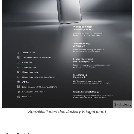
ⓘ Jackery
Spezifikationen des Jackery FridgeGuard