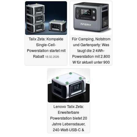
Lösungen
12.05.2026
Talix Zeta: Kompakte
Für Camping, Notstrom
Single-Cell-
und Gartenparty: Was
Powerstation startet mit
taugt die 2-kWh-
Rabatt
Powerstation mit 2.800
18.02.2026
W für aktuell unter 900
Euro?
17.02.2026
Lenovo Talix Zeta:
Erweiterbare
Powerstation bietet 20
Jahre Lebensdauer,
240-Watt-USB-C &
Solar-Ladung
22.12.2025