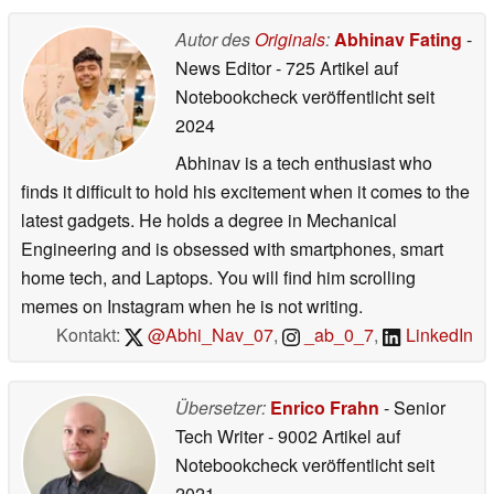
Autor des
Originals
:
Abhinav Fating
-
News Editor
- 725 Artikel auf
Notebookcheck veröffentlicht
seit
2024
Abhinav is a tech enthusiast who
finds it difficult to hold his excitement when it comes to the
latest gadgets. He holds a degree in Mechanical
Engineering and is obsessed with smartphones, smart
home tech, and Laptops. You will find him scrolling
memes on Instagram when he is not writing.
Kontakt:
@Abhi_Nav_07
,
_ab_0_7
,
LinkedIn
Übersetzer:
Enrico Frahn
- Senior
Tech Writer
- 9002 Artikel auf
Notebookcheck veröffentlicht
seit
2021