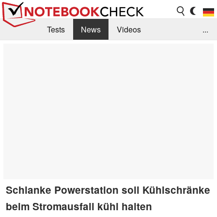
Tests
News
Videos
...
Benchmarks & Tech
Externe Tests
Kaufberatung
Deals
Suche
Jobs
Forum
Schlanke Powerstation soll Kühlschränke
beim Stromausfall kühl halten