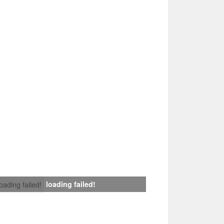
loading failed!
loading failed!