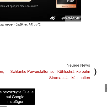
ⓘ GMKtec
zum neuen GMKtec Mini-PC
Neuere News
⟩
on,
Schlanke Powerstation soll Kühlschränke beim
Stromausfall kühl halten
s bevorzugte Quelle
auf Google
hinzufügen