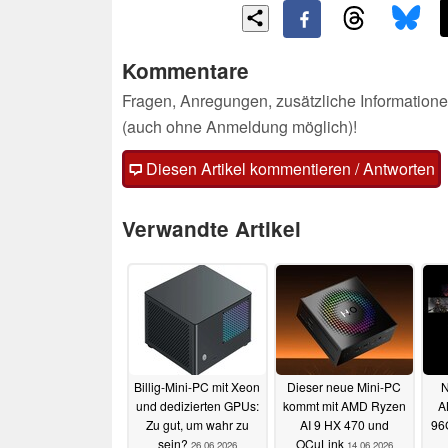
Kommentare
Fragen, Anregungen, zusätzliche Informatione
(auch ohne Anmeldung möglich)!
Diesen Artikel kommentieren / Antworten
Verwandte Artikel
Billig-Mini-PC mit Xeon
Dieser neue Mini-PC
N
und dedizierten GPUs:
kommt mit AMD Ryzen
A
Zu gut, um wahr zu
AI 9 HX 470 und
96
sein?
OCuLink
26.06.2026
14.06.2026