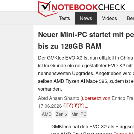
Tests
News
Videos
Be
Neuer Mini-PC startet mit 
bis zu 128GB RAM
Der GMKtec EVO-X3 ist nun offiziell in China
ist im Grunde ein neu gestalteter EVO-X2 mit
nennenswerten Upgrades. Angetrieben wird 
selben AMD Ryzen AI Max+ 395, zudem ist 
vorhanden.
Abid Ahsan Shanto (
übersetzt von
Enrico Fra
17.06.2026
🇺🇸
🇪🇸
...
AMD
Zen 5
Mini PC
GMKtech hat den EVO-X2 als Flaggschi