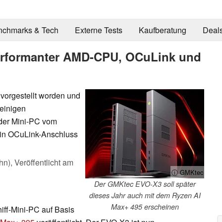
nchmarks & Tech
Externe Tests
Kaufberatung
Deal
performanter AMD-CPU, OCuLink und
 vorgestellt worden und
 einigen
der Mini-PC vom
ein OCuLink-Anschluss
hn),
Veröffentlicht am
ⓘ GMKtec
Der GMKtec EVO-X3 soll später
dieses Jahr auch mit dem Ryzen AI
Max+ 495 erscheinen
ff-Mini-PC auf Basis