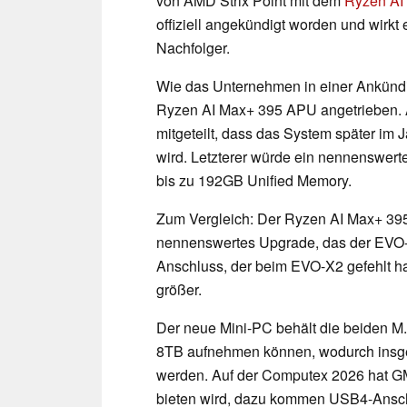
von AMD Strix Point mit dem
Ryzen AI
offiziell angekündigt worden und wirkt 
Nachfolger.
Wie das Unternehmen in einer Ankündi
Ryzen AI Max+ 395 APU angetrieben. 
mitgeteilt, dass das System später im 
wird. Letzterer würde ein nennenswert
bis zu 192GB Unified Memory.
Zum Vergleich: Der Ryzen AI Max+ 395
nennenswertes Upgrade, das der EVO-X
Anschluss, der beim EVO-X2 gefehlt h
größer.
Der neue Mini-PC behält die beiden M.2
8TB aufnehmen können, wodurch insge
werden. Auf der Computex 2026 hat G
bieten wird, dazu kommen USB4-Ansc