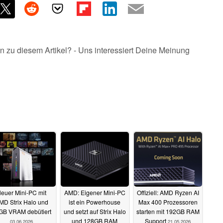
n zu diesem Artikel? - Uns interessiert Deine Meinung
euer Mini-PC mit
AMD: Eigener Mini-PC
Offiziell: AMD Ryzen AI
MD Strix Halo und
ist ein Powerhouse
Max 400 Prozessoren
GB VRAM debütiert
und setzt auf Strix Halo
starten mit 192GB RAM
und 128GB RAM
Support
03.06.2026
21.05.2026