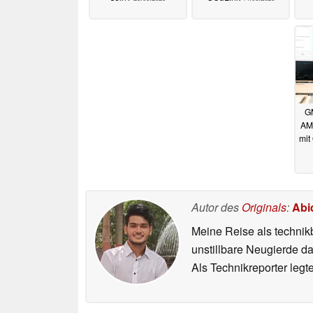
G
AM
mit
Autor des
Originals
:
Abi
Meine Reise als technik
unstillbare Neugierde d
Als Technikreporter leg