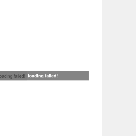
loading failed!
loading failed!