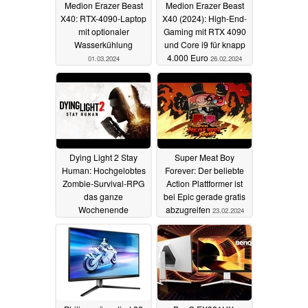
Medion Erazer Beast
Medion Erazer Beast
X40: RTX-4090-Laptop
X40 (2024): High-End-
mit optionaler
Gaming mit RTX 4090
Wasserkühlung
und Core i9 für knapp
4.000 Euro
01.03.2024
26.02.2024
Dying Light 2 Stay
Super Meat Boy
Human: Hochgelobtes
Forever: Der beliebte
Zombie-Survival-RPG
Action Plattformer ist
das ganze
bei Epic gerade gratis
Wochenende
abzugreifen
23.02.2024
kostenlos spielen
24.02.2024