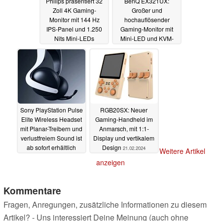
Philips präsentiert 32
BenQ EX321UX:
Zoll 4K Gaming-
Großer und
Monitor mit 144 Hz
hochauflösender
IPS-Panel und 1.250
Gaming-Monitor mit
Nits Mini-LEDs
Mini-LED und KVM-
Hub angekündigt
22.02.2024
21.02.2024
Sony PlayStation Pulse
RGB20SX: Neuer
Elite Wireless Headset
Gaming-Handheld im
mit Planar-Treibern und
Anmarsch, mit 1:1-
verlustfreiem Sound ist
Display und vertikalem
ab sofort erhältlich
Design
21.02.2024
Weitere Artikel
21.02.2024
anzeigen
Kommentare
Fragen, Anregungen, zusätzliche Informationen zu diesem
Artikel? - Uns interessiert Deine Meinung (auch ohne