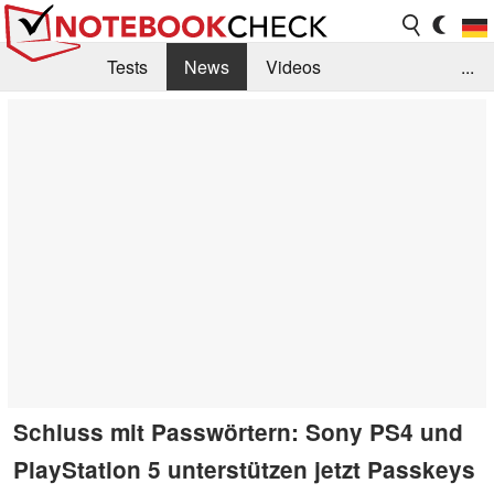
Tests
News
Videos
...
Benchmarks & Tech
Externe Tests
Kaufberatung
Deals
Suche
Jobs
Forum
Schluss mit Passwörtern: Sony PS4 und
PlayStation 5 unterstützen jetzt Passkeys