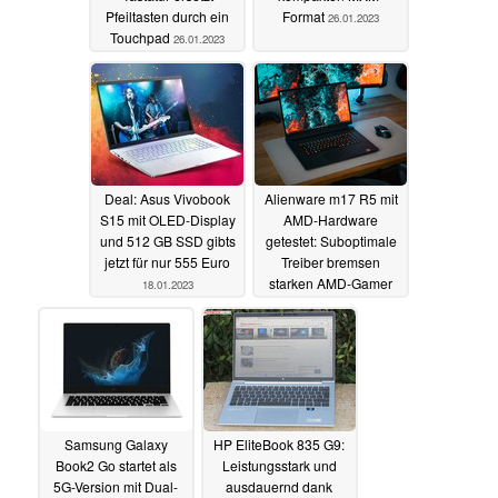
Pfeiltasten durch ein
Format
26.01.2023
Touchpad
26.01.2023
Deal: Asus Vivobook
Alienware m17 R5 mit
S15 mit OLED-Display
AMD-Hardware
und 512 GB SSD gibts
getestet: Suboptimale
jetzt für nur 555 Euro
Treiber bremsen
starken AMD-Gamer
18.01.2023
unnötig aus
18.01.2023
Samsung Galaxy
HP EliteBook 835 G9:
Book2 Go startet als
Leistungsstark und
5G-Version mit Dual-
ausdauernd dank