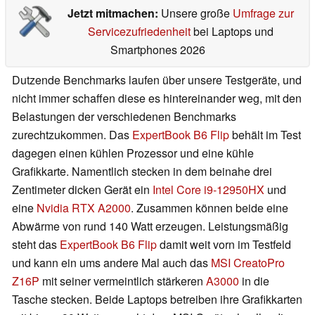
Jetzt mitmachen:
Unsere große
Umfrage zur
Servicezufriedenheit
bei Laptops und
Smartphones 2026
Dutzende Benchmarks laufen über unsere Testgeräte, und
nicht immer schaffen diese es hintereinander weg, mit den
Belastungen der verschiedenen Benchmarks
zurechtzukommen. Das
ExpertBook B6 Flip
behält im Test
dagegen einen kühlen Prozessor und eine kühle
Grafikkarte. Namentlich stecken in dem beinahe drei
Zentimeter dicken Gerät ein
Intel Core i9-12950HX
und
eine
Nvidia RTX A2000
. Zusammen können beide eine
Abwärme von rund 140 Watt erzeugen. Leistungsmäßig
steht das
ExpertBook B6 Flip
damit weit vorn im Testfeld
und kann ein ums andere Mal auch das
MSI CreatoPro
Z16P
mit seiner vermeintlich stärkeren
A3000
in die
Tasche stecken. Beide Laptops betreiben ihre Grafikkarten