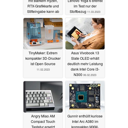
mit starkem Ryzen,
Lenovo Yoga 6 bremst
RTX-Grafikkarte und
im Test nur der
Stifteingabe kann ab
Stoffbezug
11.03.2023
sofort bestellt werden
18.07.2024
TinyMaker: Extrem
Asus Vivobook 13
kompakter 3D-Drucker
Slate OLED erhält
ist Open Source
deutlich mehr Leistung
dank Intel Core i3-
11.02.2023
N300
06.02.2023
Angry Miao AM
Gunnir enthüllt kuriose
Compact Touch
Intel Arc A380 im
Tastatur ersetzt
kompakten MXM-