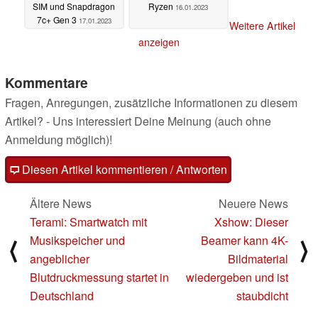
SIM und Snapdragon
Ryzen
16.01.2023
7c+ Gen 3
17.01.2023
Weitere Artikel
anzeigen
Kommentare
Fragen, Anregungen, zusätzliche Informationen zu diesem
Artikel? - Uns interessiert Deine Meinung (auch ohne
Anmeldung möglich)!
Diesen Artikel kommentieren / Antworten
Ältere News
Neuere News
Terami: Smartwatch mit
Xshow: Dieser
Musikspeicher und
Beamer kann 4K-
⟨
⟩
angeblicher
Bildmaterial
Blutdruckmessung startet in
wiedergeben und ist
Deutschland
staubdicht