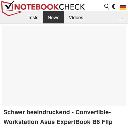
Tests
News
Videos
...
Benchmarks & Tech
Externe Tests
Kaufberatung
Deals
Suche
Jobs
Forum
Schwer beeindruckend - Convertible-
Workstation Asus ExpertBook B6 Flip