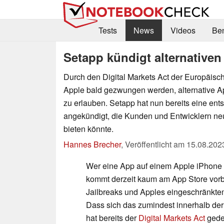
Tests
News
Videos
Be
Setapp kündigt alternativen
Durch den Digital Markets Act der Europäisc
Apple bald gezwungen werden, alternative 
zu erlauben. Setapp hat nun bereits eine ent
angekündigt, die Kunden und Entwicklern ne
bieten könnte.
Hannes Brecher
,
Veröffentlicht am
15.08.202
Wer eine App auf einem Apple iPhone i
kommt derzeit kaum am App Store vor
Jailbreaks und Apples eingeschränkte
Dass sich das zumindest innerhalb der
hat bereits der
Digital Markets Act
gede