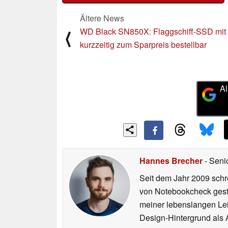
Ältere News
WD Black SN850X: Flaggschiff-SSD mit
⟨
kurzzeitig zum Sparpreis bestellbar
Al
Hannes Brecher
- Seni
Seit dem Jahr 2009 schre
von Notebookcheck gest
meiner lebenslangen Lei
Design-Hintergrund als A