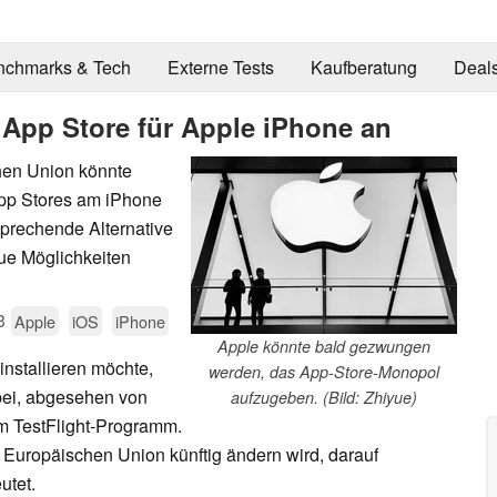
nchmarks & Tech
Externe Tests
Kaufberatung
Deal
 App Store für Apple iPhone an
hen Union könnte
App Stores am iPhone
sprechende Alternative
ue Möglichkeiten
3
Apple
iOS
iPhone
Apple könnte bald gezwungen
nstallieren möchte,
werden, das App-Store-Monopol
bei, abgesehen von
aufzugeben. (Bild: Zhiyue)
m TestFlight-Programm.
 Europäischen Union künftig ändern wird, darauf
utet.