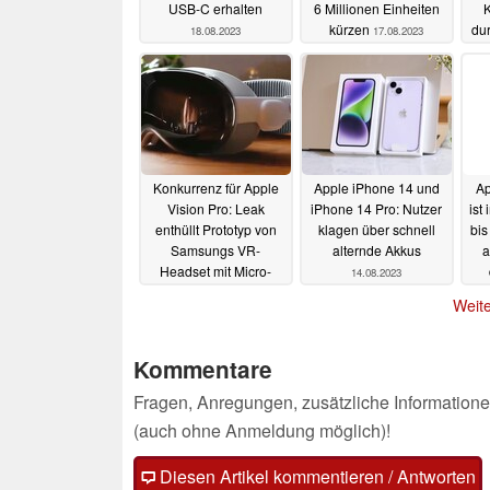
USB-C erhalten
6 Millionen Einheiten
kürzen
du
18.08.2023
17.08.2023
Konkurrenz für Apple
Apple iPhone 14 und
Ap
Vision Pro: Leak
iPhone 14 Pro: Nutzer
ist
enthüllt Prototyp von
klagen über schnell
bis
Samsungs VR-
alternde Akkus
a
Headset mit Micro-
14.08.2023
OLED und Exynos
Weite
2200
15.08.2023
Kommentare
Fragen, Anregungen, zusätzliche Informatione
(auch ohne Anmeldung möglich)!
Diesen Artikel kommentieren / Antworten