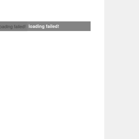
loading failed!
loading failed!