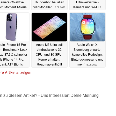
Kamera-Objektive
Thunderbolt bei allen
Ultraweitwinkel-
rch Moment T-Serie
vier Modellen
Kamera und Wi-Fi 7
16.08.2023
17.08.2023
15.08.2023
ple iPhone 15 Pro
Apple M3 Ultra soll
Apple Watch X:
 im Benchmark-Leak
eindrucksvolle 32
Bloomberg erwartet
 zu 37,6% schneller
CPU- und 80 GPU-
komplettes Redesign,
ls iPhone 14 Pro,
Kerne erhalten,
Blutdruckmessung und
dank A17 Bionic
Roadmap enthüllt
mehr
13.08.2023
sämtliche M3-Macs
13.08.2023
re Artikel anzeigen
13.08.2023
n zu diesem Artikel? - Uns interessiert Deine Meinung