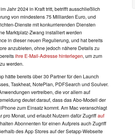
 Jahr 2024 in Kraft tritt, betrifft ausschließlich
erung von mindestens 75 Milliarden Euro, und
richten-Dienste mit konkurrierenden Diensten
ne Marktplatz-Zwang installiert werden
nce in dieser neuen Regulierung, und hat bereits
tore anzubieten, ohne jedoch nähere Details zu
bereits
ihre E-Mail-Adresse hinterlegen
, um zum
 zu werden.
p hätte bereits über 30 Partner für den Launch
ysses, Taskheat, NotePlan, PDFSearch und Soulver.
 Anwendungen vertreiben, die vor allem auf
ssemeldung deutet darauf, dass das Abo-Modell der
 iPhone zum Einsatz kommt. Am Mac veranschlagt
 pro Monat, und erlaubt Nutzern dafür Zugriff
auf
erhalten Abonnenten für einen Aufpreis auch Zugriff
erhalb des App Stores auf der Setapp-Webseite