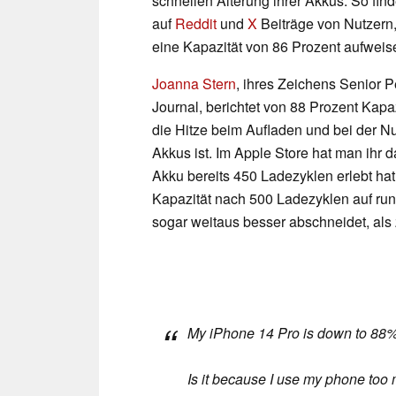
schnellen Alterung ihrer Akkus. So fin
auf
Reddit
und
X
Beiträge von Nutzern
eine Kapazität von 86 Prozent aufweis
Joanna Stern
, ihres Zeichens Senior 
Journal, berichtet von 88 Prozent Kapa
die Hitze beim Aufladen und bei der Nu
Akkus ist. Im Apple Store hat man ihr d
Akku bereits 450 Ladezyklen erlebt hat
Kapazität nach 500 Ladezyklen auf ru
sogar weitaus besser abschneidet, als
My iPhone 14 Pro is down to 88% b
Is it because I use my phone too