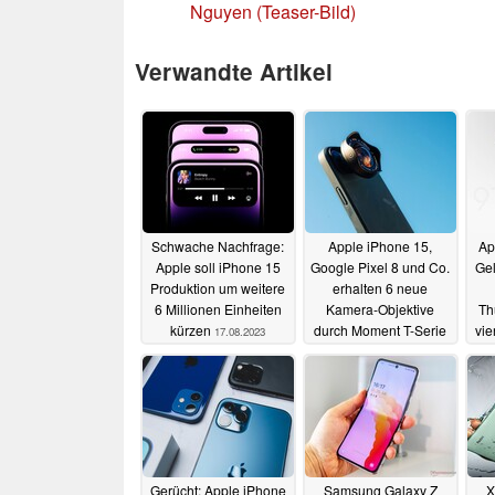
Nguyen (Teaser-Bild)
Verwandte Artikel
Schwache Nachfrage:
Apple iPhone 15,
Ap
Apple soll iPhone 15
Google Pixel 8 und Co.
Gel
Produktion um weitere
erhalten 6 neue
6 Millionen Einheiten
Kamera-Objektive
Th
kürzen
durch Moment T-Serie
vie
17.08.2023
17.08.2023
Gerücht: Apple iPhone
Samsung Galaxy Z
X