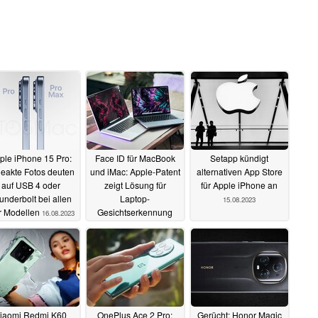
ple iPhone 15 Pro:
Face ID für MacBook
Setapp kündigt
eakte Fotos deuten
und iMac: Apple-Patent
alternativen App Store
auf USB 4 oder
zeigt Lösung für
für Apple iPhone an
underbolt bei allen
Laptop-
15.08.2023
r Modellen
Gesichtserkennung
16.08.2023
15.08.2023
iaomi Redmi K60
OnePlus Ace 2 Pro:
Gerücht: Honor Magic