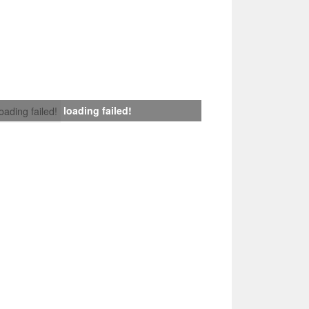
loading failed!
loading failed!