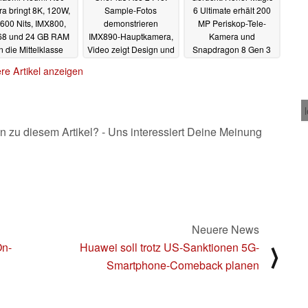
tra bringt 8K, 120W,
Sample-Fotos
6 Ultimate erhält 200
.600 Nits, IMX800,
demonstrieren
MP Periskop-Tele-
68 und 24 GB RAM
IMX890-Hauptkamera,
Kamera und
n die Mittelklasse
Video zeigt Design und
Snapdragon 8 Gen 3
Launch-Datum
14.08.2023
14.08.2023
re Artikel anzeigen
14.08.2023
n zu diesem Artikel? - Uns interessiert Deine Meinung
Neuere News
On-
Huawei soll trotz US-Sanktionen 5G-
⟩
Smartphone-Comeback planen