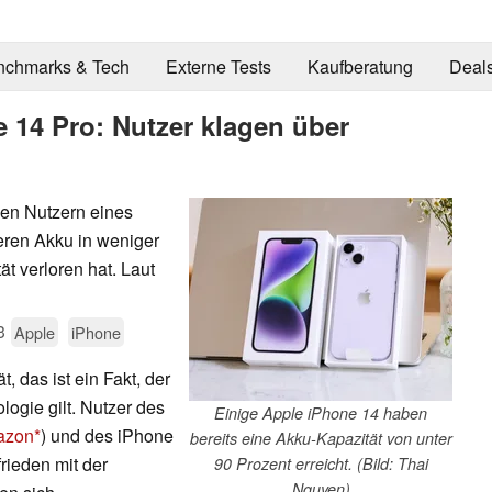
nchmarks & Tech
Externe Tests
Kaufberatung
Deal
 14 Pro: Nutzer klagen über
nen Nutzern eines
eren Akku in weniger
ät verloren hat. Laut
3
Apple
iPhone
t, das ist ein Fakt, der
logie gilt. Nutzer des
Einige Apple iPhone 14 haben
azon
) und des iPhone
bereits eine Akku-Kapazität von unter
rieden mit der
90 Prozent erreicht. (Bild: Thai
Nguyen)