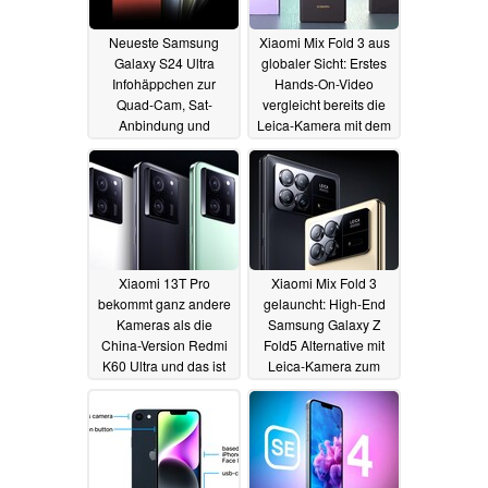
Neueste Samsung
Xiaomi Mix Fold 3 aus
Galaxy S24 Ultra
globaler Sicht: Erstes
Infohäppchen zur
Hands-On-Video
Quad-Cam, Sat-
vergleicht bereits die
Anbindung und
Leica-Kamera mit dem
dünnerem Gehäuse
Samsung Galaxy Z
Fold5
16.08.2023
15.08.2023
Xiaomi 13T Pro
Xiaomi Mix Fold 3
bekommt ganz andere
gelauncht: High-End
Kameras als die
Samsung Galaxy Z
China-Version Redmi
Fold5 Alternative mit
K60 Ultra und das ist
Leica-Kamera zum
gut so
günstigen Preis
15.08.2023
14.08.2023