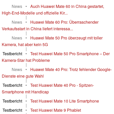
News
•
Auch Huawei Mate 60 in China gestartet,
High-End-Modelle und offizielle Kir...
|
News
•
Huawei Mate 60 Pro: Überraschender
Verkaufsstart in China liefert interessa...
|
News
•
Huawei Mate 50 Pro überzeugt mit toller
Kamera, hat aber kein 5G
|
Testbericht
•
Test Huawei Mate 50 Pro Smartphone – Der
Kamera-Star hat Probleme
|
News
•
Huawei Mate 40 Pro: Trotz fehlender Google-
Dienste eine gute Wahl
|
Testbericht
•
Test Huawei Mate 40 Pro - Spitzen-
Smartphone mit Handicap
|
Testbericht
•
Test Huawei Mate 10 Lite Smartphone
|
Testbericht
•
Test Huawei Mate 9 Phablet