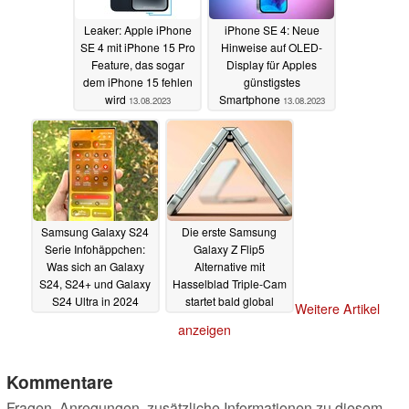
Leaker: Apple iPhone
iPhone SE 4: Neue
SE 4 mit iPhone 15 Pro
Hinweise auf OLED-
Feature, das sogar
Display für Apples
dem iPhone 15 fehlen
günstigstes
wird
Smartphone
13.08.2023
13.08.2023
Samsung Galaxy S24
Die erste Samsung
Serie Infohäppchen:
Galaxy Z Flip5
Was sich an Galaxy
Alternative mit
S24, S24+ und Galaxy
Hasselblad Triple-Cam
S24 Ultra in 2024
startet bald global
Weitere Artikel
ändert und was nicht
13.08.2023
anzeigen
13.08.2023
Kommentare
Fragen, Anregungen, zusätzliche Informationen zu diesem