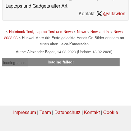
Laptops und Gadgets aller Art.
Kontakt:
@alfawien
>
Notebook Test, Laptop Test und News
>
News
>
Newsarchiv
>
News
2023-08
> Huawei Mate 60: Erste geleakte Hands-On-Bilder erinnern an
einen alten Leica-Kameraden
Autor: Alexander Fagot, 14.08.2023 (Update: 18.02.2026)
loading failed!
loading failed!
Impressum
|
Team
|
Datenschutz
|
Kontakt
|
Cookie
Einstellungen
| 08.08.2026 08:47
* Beim Kauf über einen Affiliate-Link kann Notebookcheck eine Vergütung