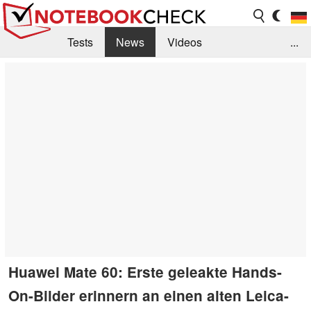
Tests
News
Videos
...
Benchmarks & Tech
Externe Tests
Kaufberatung
Deals
Suche
Jobs
Forum
Huawei Mate 60: Erste geleakte Hands-
On-Bilder erinnern an einen alten Leica-