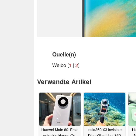
Quelle(n)
Weibo (
1
|
2
)
Verwandte Artikel
Huawei Mate 60: Erste
Insta360 X3 Invisible
H
geleakte Hands-On-
Dive Kit soll bei 360
N