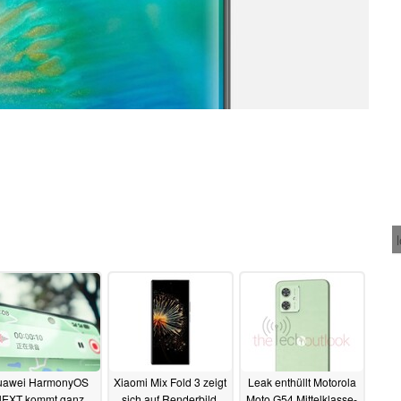
uawei HarmonyOS
Xiaomi Mix Fold 3 zeigt
Leak enthüllt Motorola
EXT kommt ganz
sich auf Renderbild,
Moto G54 Mittelklasse-