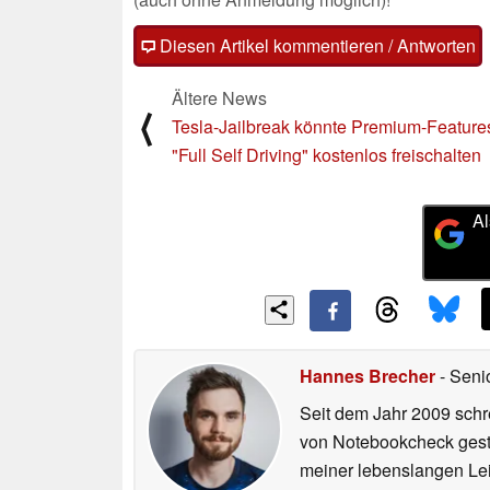
Diesen Artikel kommentieren / Antworten
Ältere News
⟨
Tesla-Jailbreak könnte Premium-Feature
"Full Self Driving" kostenlos freischalten
Al
Hannes Brecher
- Seni
Seit dem Jahr 2009 schre
von Notebookcheck gest
meiner lebenslangen Lei