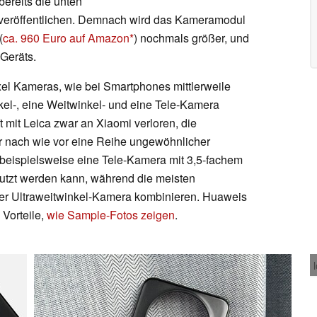
bereits die unten
e veröffentlichen. Demnach wird das Kameramodul
(
ca. 960 Euro auf Amazon
) nochmals größer, und
Geräts.
xel Kameras, wie bei Smartphones mittlerweile
kel-, eine Weitwinkel- und eine Tele-Kamera
 mit Leica zwar an Xiaomi verloren, die
r nach wie vor eine Reihe ungewöhnlicher
beispielsweise eine Tele-Kamera mit 3,5-fachem
tzt werden kann, während die meisten
der Ultraweitwinkel-Kamera kombinieren. Huaweis
 Vorteile,
wie Sample-Fotos zeigen
.