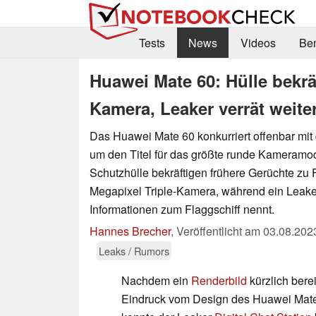
Tests
News
Videos
Be
Huawei Mate 60: Hülle bekräf
Kamera, Leaker verrät weite
Das Huawei Mate 60 konkurriert offenbar mit
um den Titel für das größte runde Kameramod
Schutzhülle bekräftigen frühere Gerüchte zu
Megapixel Triple-Kamera, während ein Leake
Informationen zum Flaggschiff nennt.
Hannes Brecher
,
Veröffentlicht am
03.08.202
Leaks / Rumors
Nachdem ein
Renderbild
kürzlich berei
Eindruck vom Design des Huawei Mate 6