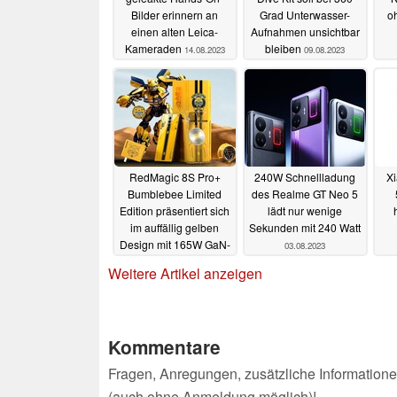
Bilder erinnern an
Grad Unterwasser-
o
einen alten Leica-
Aufnahmen unsichtbar
Kameraden
bleiben
14.08.2023
09.08.2023
RedMagic 8S Pro+
240W Schnellladung
Xi
Bumblebee Limited
des Realme GT Neo 5
Edition präsentiert sich
lädt nur wenige
im auffällig gelben
Sekunden mit 240 Watt
Design mit 165W GaN-
03.08.2023
Ladegerät
03.08.2023
Weitere Artikel anzeigen
Kommentare
Fragen, Anregungen, zusätzliche Informatione
(auch ohne Anmeldung möglich)!