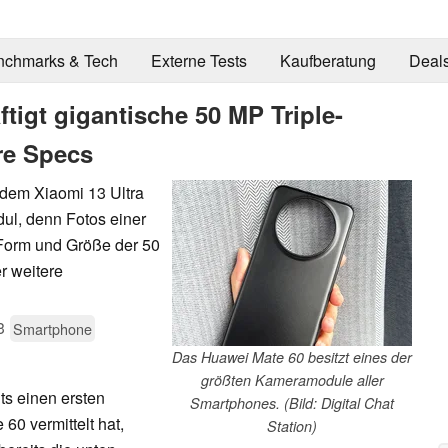
nchmarks & Tech
Externe Tests
Kaufberatung
Deal
tigt gigantische 50 MP Triple-
re Specs
 dem Xiaomi 13 Ultra
ul, denn Fotos einer
 Form und Größe der 50
r weitere
3
Smartphone
Das Huawei Mate 60 besitzt eines der
größten Kameramodule aller
ts einen ersten
Smartphones. (Bild: Digital Chat
0 vermittelt hat,
Station)