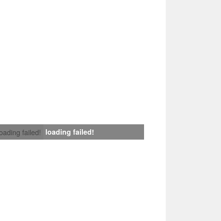
loading failed!
loading failed!