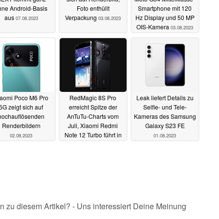
hne Android-Basis
Foto enthüllt
Smartphone mit 120
aus
Verpackung
Hz Display und 50 MP
07.08.2023
03.08.2023
OIS-Kamera
03.08.2023
aomi Poco M6 Pro
RedMagic 8S Pro
Leak liefert Details zu
5G zeigt sich auf
erreicht Spitze der
Selfie- und Tele-
hochauflösenden
AnTuTu-Charts vom
Kameras des Samsung
Renderbildern
Juli, Xiaomi Redmi
Galaxy S23 FE
Note 12 Turbo führt in
02.08.2023
01.08.2023
der Mittelklasse
02.08.2023
n zu diesem Artikel? - Uns interessiert Deine Meinung