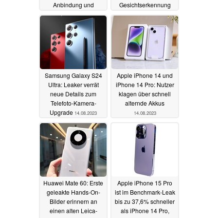
Anbindung und
Gesichtserkennung
dünnerem Gehäuse
15.08.2023
16.08.2023
Samsung Galaxy S24
Apple iPhone 14 und
Ultra: Leaker verrät
iPhone 14 Pro: Nutzer
neue Details zum
klagen über schnell
Telefoto-Kamera-
alternde Akkus
Upgrade
14.08.2023
14.08.2023
Huawei Mate 60: Erste
Apple iPhone 15 Pro
geleakte Hands-On-
ist im Benchmark-Leak
Bilder erinnern an
bis zu 37,6% schneller
einen alten Leica-
als iPhone 14 Pro,