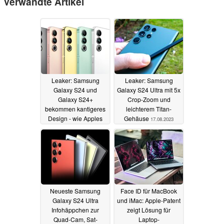
Verwandte Artikel
Leaker: Samsung
Leaker: Samsung
Galaxy S24 und
Galaxy S24 Ultra mit 5x
Galaxy S24+
Crop-Zoom und
bekommen kantigeres
leichterem Titan-
Design - wie Apples
Gehäuse
17.08.2023
iPhones
18.08.2023
Neueste Samsung
Face ID für MacBook
Galaxy S24 Ultra
und iMac: Apple-Patent
Infohäppchen zur
zeigt Lösung für
Quad-Cam, Sat-
Laptop-