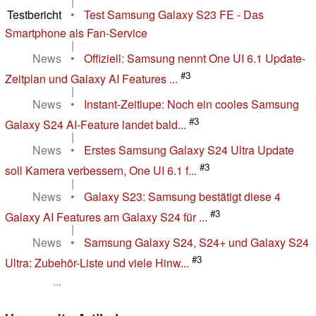
|
Testbericht
•
Test Samsung Galaxy S23 FE - Das
Smartphone als Fan-Service
|
News
•
Offiziell: Samsung nennt One UI 6.1 Update-
#3
Zeitplan und Galaxy AI Features ...
|
News
•
Instant-Zeitlupe: Noch ein cooles Samsung
#3
Galaxy S24 AI-Feature landet bald...
|
News
•
Erstes Samsung Galaxy S24 Ultra Update
#3
soll Kamera verbessern, One UI 6.1 f...
|
News
•
Galaxy S23: Samsung bestätigt diese 4
#3
Galaxy AI Features am Galaxy S24 für ...
|
News
•
Samsung Galaxy S24, S24+ und Galaxy S24
#3
Ultra: Zubehör-Liste und viele Hinw...
...