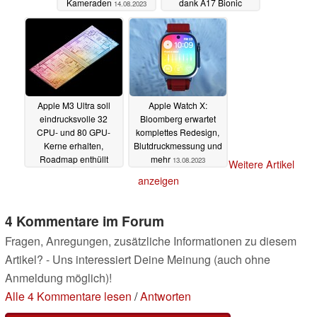
Kameraden
dank A17 Bionic
14.08.2023
13.08.2023
Apple M3 Ultra soll
Apple Watch X:
eindrucksvolle 32
Bloomberg erwartet
CPU- und 80 GPU-
komplettes Redesign,
Kerne erhalten,
Blutdruckmessung und
Roadmap enthüllt
mehr
13.08.2023
Weitere Artikel
sämtliche M3-Macs
anzeigen
13.08.2023
4 Kommentare im Forum
Fragen, Anregungen, zusätzliche Informationen zu diesem
Artikel? - Uns interessiert Deine Meinung (auch ohne
Anmeldung möglich)!
Alle 4 Kommentare lesen
/
Antworten