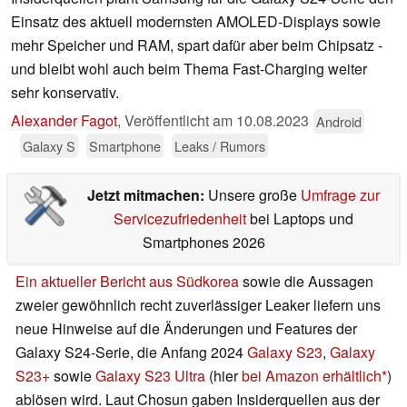
Einsatz des aktuell modernsten AMOLED-Displays sowie
mehr Speicher und RAM, spart dafür aber beim Chipsatz -
und bleibt wohl auch beim Thema Fast-Charging weiter
sehr konservativ.
Alexander Fagot
,
Veröffentlicht am
10.08.2023
Android
Galaxy S
Smartphone
Leaks / Rumors
Jetzt mitmachen:
Unsere große
Umfrage zur
Servicezufriedenheit
bei Laptops und
Smartphones 2026
Ein aktueller Bericht aus Südkorea
sowie die Aussagen
zweier gewöhnlich recht zuverlässiger Leaker liefern uns
neue Hinweise auf die Änderungen und Features der
Galaxy S24-Serie, die Anfang 2024
Galaxy S23
,
Galaxy
S23+
sowie
Galaxy S23 Ultra
(hier
bei Amazon erhältlich
)
ablösen wird. Laut Chosun gaben Insiderquellen aus der