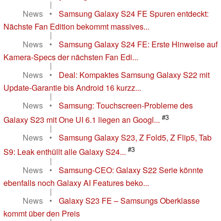
|
News
•
Samsung Galaxy S24 FE Spuren entdeckt:
Nächste Fan Edition bekommt massives...
|
News
•
Samsung Galaxy S24 FE: Erste Hinweise auf
Kamera-Specs der nächsten Fan Edi...
|
News
•
Deal: Kompaktes Samsung Galaxy S22 mit
Update-Garantie bis Android 16 kurzz...
|
News
•
Samsung: Touchscreen-Probleme des
#3
Galaxy S23 mit One UI 6.1 liegen an Googl...
|
News
•
Samsung Galaxy S23, Z Fold5, Z Flip5, Tab
#3
S9: Leak enthüllt alle Galaxy S24...
|
News
•
Samsung-CEO: Galaxy S22 Serie könnte
ebenfalls noch Galaxy AI Features beko...
|
News
•
Galaxy S23 FE – Samsungs Oberklasse
kommt über den Preis