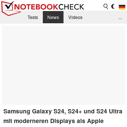
Tests
News
Videos
...
Benchmarks & Tech
Externe Tests
Kaufberatung
Deals
Suche
Jobs
Forum
Samsung Galaxy S24, S24+ und S24 Ultra
mit moderneren Displays als Apple