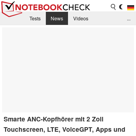
Tests
News
Videos
...
Benchmarks & Tech
Externe Tests
Kaufberatung
Deals
Suche
Jobs
Forum
Smarte ANC-Kopfhörer mit 2 Zoll
Touchscreen, LTE, VoiceGPT, Apps und