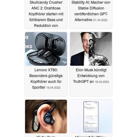
Skullcandy Crusher
Stability AI: Macher von
ANC 2: Drahtlose
Stable Diffusion
Kopfhörer starten mit
veröffentlichen GPT-
fühlbarem Bass und
Alternative
21.04.2023
Reduktion von
Umgebungsgeräuschen
20.05.2023
Lenovo XT80:
Elon Musk kündigt
Besonders günstige
Entwicklung von
Kopfhörer auch für
TruthGPT an
18.04.2023
Sportler
19.04.2023