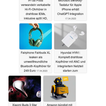
iFi Go Pods
Microsoft SwiftKey-
verwandeln verkabelte
Tastatur für Apple
Hi-Fi-Ohrhörer in
iPhone erhält
drahtlose IEMs,
ChatGPT-Integration
inklusive aptX HD,
17.04.2023
LDAC und drahtlosem
Laden
18.04.2023
Fairphone Fairbuds XL
Hyundai HYA1:
leaken als
Komplett drahtlose
umweltfreundliche
Kopfhörer mit ANC und
Bluetooth-Kopfhörer für
integriertem Netzteil
249 Euro
starten zum
17.04.2023
Vorzugspreis
15.04.2023
Xiaomi Buds 3 Star
Amazon kündigt mit