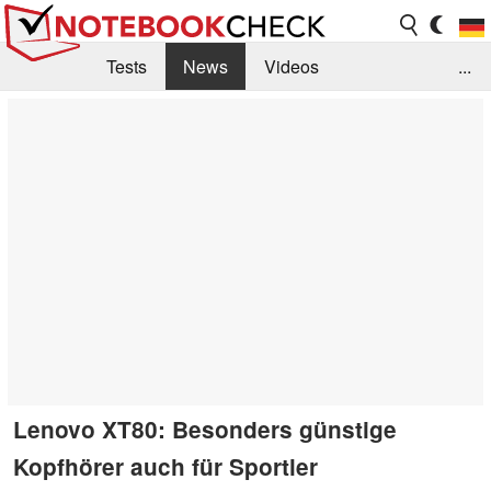
Tests
News
Videos
...
Benchmarks & Tech
Externe Tests
Kaufberatung
Deals
Suche
Jobs
Forum
Lenovo XT80: Besonders günstige
Kopfhörer auch für Sportler