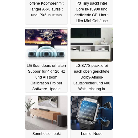
offene Kopfhörer mit
P3 Tiny packt Intel
langer Akkulaufzeit
Core i9-13900 und
und IPX5
dedizierte GPU ins 1
13.12.2023
Liter Mini-Gehäuse
09.05.2023
LG Soundbars erhalten
LG S77S packt drei
Support für 4K 120 Hz
nach oben gerichtete
und AI Room
Dolby-Atmos-
Calibration Pro per
Lautsprecher und 400
Software-Update
Watt Leistung in
schlanke Soundbar
02.05.2023
25.04.2023
Sennheiser leakt
Lemfo: Neue