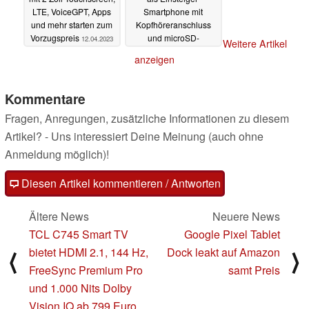
LTE, VoiceGPT, Apps
Smartphone mit
und mehr starten zum
Kopfhöreranschluss
Vorzugspreis
und microSD-
12.04.2023
Weitere Artikel
Kartenleser
03.04.2023
anzeigen
Kommentare
Fragen, Anregungen, zusätzliche Informationen zu diesem
Artikel? - Uns interessiert Deine Meinung (auch ohne
Anmeldung möglich)!
Diesen Artikel kommentieren / Antworten
Ältere News
Neuere News
TCL C745 Smart TV
Google Pixel Tablet
bietet HDMI 2.1, 144 Hz,
Dock leakt auf Amazon
⟨
⟩
FreeSync Premium Pro
samt Preis
und 1.000 Nits Dolby
Vision IQ ab 799 Euro