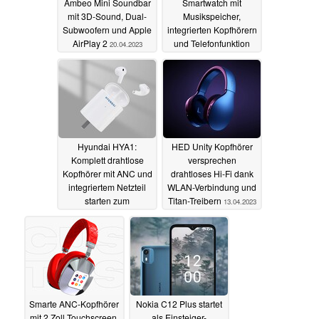
Ambeo Mini Soundbar
Smartwatch mit
mit 3D-Sound, Dual-
Musikspeicher,
Subwoofern und Apple
integrierten Kopfhörern
AirPlay 2
und Telefonfunktion
20.04.2023
startet für nur 55 Euro
15.04.2023
Hyundai HYA1:
HED Unity Kopfhörer
Komplett drahtlose
versprechen
Kopfhörer mit ANC und
drahtloses Hi-Fi dank
integriertem Netzteil
WLAN-Verbindung und
starten zum
Titan-Treibern
13.04.2023
Vorzugspreis
15.04.2023
Smarte ANC-Kopfhörer
Nokia C12 Plus startet
mit 2 Zoll Touchscreen,
als Einsteiger-