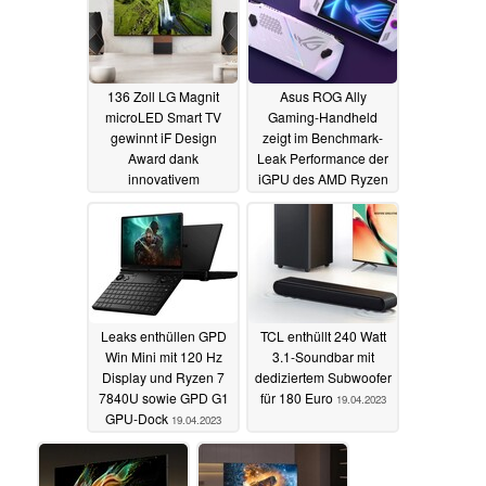
136 Zoll LG Magnit
Asus ROG Ally
microLED Smart TV
Gaming-Handheld
gewinnt iF Design
zeigt im Benchmark-
Award dank
Leak Performance der
innovativem
iGPU des AMD Ryzen
Kabelmanagement
Z1 Extreme
20.04.2023
20.04.2023
Leaks enthüllen GPD
TCL enthüllt 240 Watt
Win Mini mit 120 Hz
3.1-Soundbar mit
Display und Ryzen 7
dediziertem Subwoofer
7840U sowie GPD G1
für 180 Euro
19.04.2023
GPU-Dock
19.04.2023