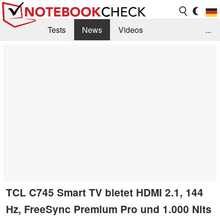
Tests
News
Videos
...
Benchmarks & Tech
Externe Tests
Kaufberatung
Deals
Suche
Jobs
Forum
TCL C745 Smart TV bietet HDMI 2.1, 144
Hz, FreeSync Premium Pro und 1.000 Nits