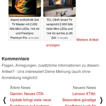
Xiaomi enthüllt 86 Zoll
TCL C845 Smart TV
TV Master mit 2.000
verspricht 2.000 Nits
Nits Mini-LEDs, 144 Hz
helle Mini-LEDs und
und FreeSync
144 Hz auf bis zu 85
Premium Pro
Zoll
18.04.2023
17.04.2023
Weitere Artikel
anzeigen
Kommentare
Fragen, Anregungen, zusätzliche Informationen zu diesem
Artikel? - Uns interessiert Deine Meinung (auch ohne
Anmeldung möglich)!
Ältere News
Neuere News
Garmin: Neues OTA-
Lenovo XT80:
⟨
⟩
Update bringt viele neue
Besonders günstige
Funktionen auf mehrere
Kopfhörer auch für