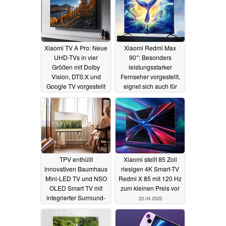
Xiaomi TV A Pro: Neue
Xiaomi Redmi Max
UHD-TVs in vier
90″: Besonders
Größen mit Dolby
leistungsstarker
Vision, DTS:X und
Fernseher vorgestellt,
Google TV vorgestellt
eignet sich auch für
anspruchsvolle Gamer
30.04.2023
29.04.2023
TPV enthüllt
Xiaomi stellt 85 Zoll
innovativen Baumhaus
riesigen 4K Smart-TV
Mini-LED TV und NSO
Redmi X 85 mit 120 Hz
OLED Smart TV mit
zum kleinen Preis vor
integrierter Surround-
23.04.2023
Soundbar
24.04.2023